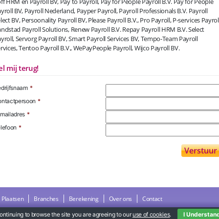
ff HRM en Payroll BV, Pay to Payroll, Pay for People Payroll B.V. Pay for People
yroll BV, Payroll Nederland, Payper Payroll, Payroll Professionals B.V. Payroll
lect BV, Persoonality Payroll BV, Please Payroll B.V., Pro Payroll, P-services Payroll
ndstad Payroll Solutions, Renew Payroll B.V. Repay Payroll HRM B.V. Select
yroll, Servorg Payroll BV, Smart Payroll Services BV, Tempo-Team Payroll
rvices, Tentoo Payroll B.V., WePayPeople Payroll, Wijco Payroll BV.
el mij terug!
drijfsnaam
*
ntactpersoon
*
mailadres
*
lefoon
*
Plaatsen
Branches
Berekening
Over ons
Contact
ontinuing to browse the site you are agreeing to our
use of cookies
.
I Understan