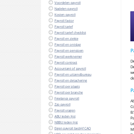
Voordelen payroll
Nadelen payroll
Kosten payroll
Payroll factor
Payroll tarief
Payroll tarief checklist
Payroll en ziekte
Payroll en ontslag
P
Payroll en pensioen
Payroll werknemer
De
Payroll contract
De
Accountant of payroll
we
Payroll en uitzendbureau
de
Payroll en detachering
Payroll per plaats
P
Payroll per branche
Freelance payroll
Ab
Zzp payroll
Co
Payroll vragen
B.
ABU leden lijst
Pa
NBBU leden lijst
Le
Eigen payroll bedrijf CAO
Ma