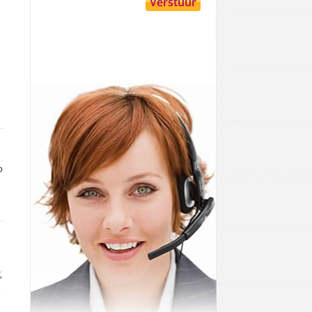
p
,
,