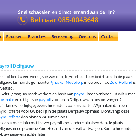
Snel schakelen en direct iemand aan de lijn?
Bel naar
085-0043648
n
Plaatsen
Branches
Berekening
Over ons
Contact
ayroll Delfgauw
eft of bent u een werkgever van of bij bijvoorbeeld een bedrijf, dat in de plaats
elfgauw binnen de gemeente
Pijnacker-Nootdorp
in de provincie
Zuid-Holland
is
vestigd.
 wilt u graag uw medewerkers op basis van
payroll
laten verlonen. Of wilt u mee
formatie
en uitleg over
payroll
voor en in Delfgauw van ons ontvangen?
at dan uw bedrijfsgegevens hieronder voor ons achter. Wij maken dan een
yroll offerte voor uw bedrijf in de plaats Delfgauw op maat. U ontvangt deze
yroll offerte
dan binnen 24 uur van ons.
k als u meer informatie over payroll voor andere plaatsen dan de plaats
lfgauw in de provincie Zuid-Holland van ons wilt ontvangen. Kunt u hieronder
k uw gegevens achterlaten.