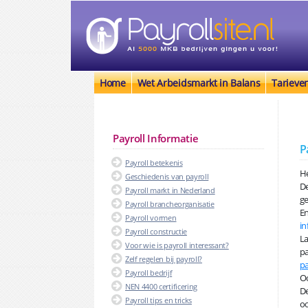
Home
Wet Arbeidsmarkt in Balans
Tarieve
Payroll Informatie
P
Payroll betekenis
He
Geschiedenis van payroll
D
Payroll markt in Nederland
ge
Payroll brancheorganisatie
En
Payroll vormen
in
Payroll constructie
La
Voor wie is payroll interessant?
pa
Zelf regelen bij payroll?
pa
Payroll bedrijf
Oo
NEN 4400 certificering
De
Payroll tips en tricks
oo