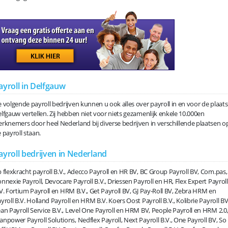
ayroll in Delfgauw
 volgende payroll bedrijven kunnen u ook alles over payroll in en voor de plaats
lfgauw vertellen. Zij hebben niet voor niets gezamenlijk enkele 10.000en
rknemers door heel Nederland bij diverse bedrijven in verschillende plaatsen o
 payroll staan.
ayroll bedrijven in Nederland
 flexkracht payroll B.V., Adecco Payroll en HR BV, BC Group Payroll BV, Com.pas,
nnexie Payroll, Devocare Payroll B.V., Driessen Payroll en HR, Flex Expert Payroll
V. Fortium Payroll en HRM B.V., Get Payroll BV, GJ Pay-Roll BV, Zebra HRM en
yroll B.V. Holland Payroll en HRM B.V. Koers Oost Payroll B.V., Kolibrie Payroll BV
an Payroll Service B.V., Level One Payroll en HRM BV, People Payroll en HRM 2.0
npower Payroll Solutions, Nedflex Payroll, Next Payroll B.V., One Payroll BV, So