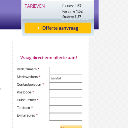
TARIEVEN
Fulltime
1.67
Parttime
1.62
Student
1.57
Offerte aanvraag
Vraag direct een offerte aan!
Bedrijfsnaam
*
Medewerkers
*
Contactpersoon
*
r
Postcode
*
Huisnummer
*
Telefoon
*
E-mailadres
*