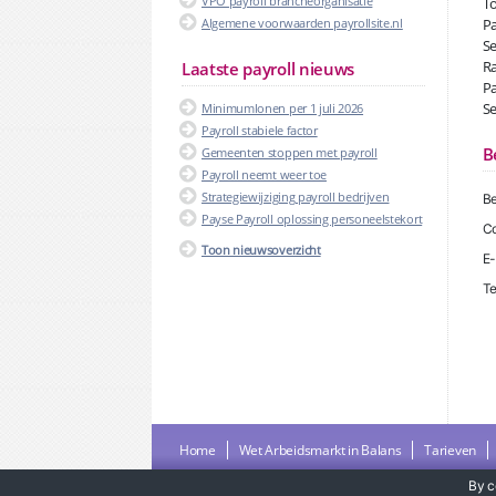
VPO payroll brancheorganisatie
To
Algemene voorwaarden payrollsite.nl
Pa
Se
Ra
Laatste payroll nieuws
Pa
Se
Minimumlonen per 1 juli 2026
Payroll stabiele factor
B
Gemeenten stoppen met payroll
Payroll neemt weer toe
Strategiewijziging payroll bedrijven
Be
Payse Payroll oplossing personeelstekort
Co
Toon nieuwsoverzicht
E-
Te
Home
Wet Arbeidsmarkt in Balans
Tarieven
By c