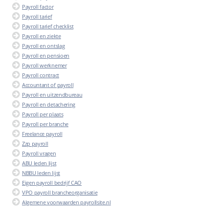
Payroll factor
Payroll tarief
Payroll tarief checklist
Payroll en ziekte
Payroll en ontslag
Payroll en pensioen
Payroll werknemer
Payroll contract
Accountant of payroll
Payroll en uitzendbureau
Payroll en detachering
Payroll per plaats
Payroll per branche
Freelance payroll
Zzp payroll
Payroll vragen
ABU leden lijst
NBBU leden lijst
Eigen payroll bedrijf CAO
VPO payroll brancheorganisatie
Algemene voorwaarden payrollsite.nl