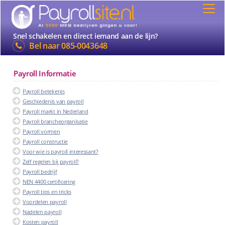
Snel schakelen en direct iemand aan de lijn?
Bel naar
085-0043648
Payroll Informatie
Payroll betekenis
Geschiedenis van payroll
Payroll markt in Nederland
Payroll brancheorganisatie
Payroll vormen
Payroll constructie
Voor wie is payroll interessant?
Zelf regelen bij payroll?
Payroll bedrijf
NEN 4400 certificering
Payroll tips en tricks
Voordelen payroll
Nadelen payroll
Kosten payroll