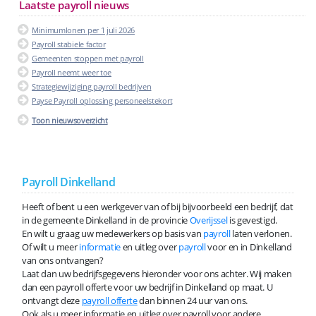
Laatste payroll nieuws
Minimumlonen per 1 juli 2026
Payroll stabiele factor
Gemeenten stoppen met payroll
Payroll neemt weer toe
Strategiewijziging payroll bedrijven
Payse Payroll oplossing personeelstekort
Toon nieuwsoverzicht
Payroll Dinkelland
Heeft of bent u een werkgever van of bij bijvoorbeeld een bedrijf, dat
in de gemeente Dinkelland in de provincie
Overijssel
is gevestigd.
En wilt u graag uw medewerkers op basis van
payroll
laten verlonen.
Of wilt u meer
informatie
en uitleg over
payroll
voor en in Dinkelland
van ons ontvangen?
Laat dan uw bedrijfsgegevens hieronder voor ons achter. Wij maken
dan een payroll offerte voor uw bedrijf in Dinkelland op maat. U
ontvangt deze
payroll offerte
dan binnen 24 uur van ons.
Ook als u meer informatie en uitleg over payroll voor andere