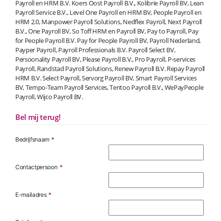
Payroll en HRM B.V. Koers Oost Payroll B.V., Kolibrie Payroll BV, Lean
Payroll Service B.V., Level One Payroll en HRM BV, People Payroll en
HRM 2.0, Manpower Payroll Solutions, Nedflex Payroll, Next Payroll
B.V., One Payroll BV, So Toff HRM en Payroll BV, Pay to Payroll, Pay
for People Payroll B.V. Pay for People Payroll BV, Payroll Nederland,
Payper Payroll, Payroll Professionals B.V. Payroll Select BV,
Persoonality Payroll BV, Please Payroll B.V., Pro Payroll, P-services
Payroll, Randstad Payroll Solutions, Renew Payroll B.V. Repay Payroll
HRM B.V. Select Payroll, Servorg Payroll BV, Smart Payroll Services
BV, Tempo-Team Payroll Services, Tentoo Payroll B.V., WePayPeople
Payroll, Wijco Payroll BV.
Bel mij terug!
Bedrijfsnaam
*
Contactpersoon
*
E-mailadres
*