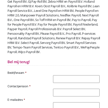
Get Payroll BV, GJ Pay-Roll BV, Zebra HRM en Payroll B.V. Holland
Payroll en HRM B.V. Koers Oost Payroll B.V., Kolibrie Payroll BV, Lean
Payroll Service B.V., Level One Payroll en HRM BV, People Payroll en
HRM 2.0, Manpower Payroll Solutions, Nedflex Payroll, Next Payroll
B.V., One Payroll BV, So Toff HRM en Payroll BV, Pay to Payroll, Pay
for People Payroll B.V. Pay for People Payroll BV, Payroll Nederland,
Payper Payroll, Payroll Professionals B.V. Payroll Select BV,
Persoonality Payroll BV, Please Payroll B.V., Pro Payroll, P-services
Payroll, Randstad Payroll Solutions, Renew Payroll B.V. Repay Payroll
HRM B.V. Select Payroll, Servorg Payroll BV, Smart Payroll Services
BV, Tempo-Team Payroll Services, Tentoo Payroll B.V., WePayPeople
Payroll, Wijco Payroll BV.
Bel mij terug!
Bedrijfsnaam
*
Contactpersoon
*
E-mailadres
*