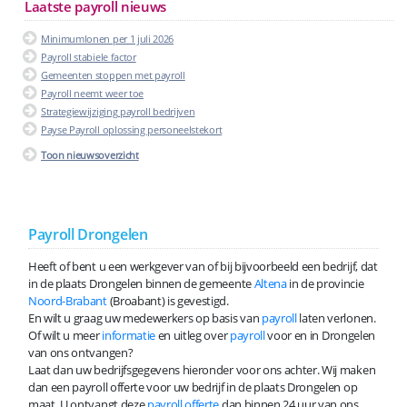
Laatste payroll nieuws
Minimumlonen per 1 juli 2026
Payroll stabiele factor
Gemeenten stoppen met payroll
Payroll neemt weer toe
Strategiewijziging payroll bedrijven
Payse Payroll oplossing personeelstekort
Toon nieuwsoverzicht
Payroll Drongelen
Heeft of bent u een werkgever van of bij bijvoorbeeld een bedrijf, dat
in de plaats Drongelen binnen de gemeente
Altena
in de provincie
Noord-Brabant
(Broabant) is gevestigd.
En wilt u graag uw medewerkers op basis van
payroll
laten verlonen.
Of wilt u meer
informatie
en uitleg over
payroll
voor en in Drongelen
van ons ontvangen?
Laat dan uw bedrijfsgegevens hieronder voor ons achter. Wij maken
dan een payroll offerte voor uw bedrijf in de plaats Drongelen op
maat. U ontvangt deze
payroll offerte
dan binnen 24 uur van ons.