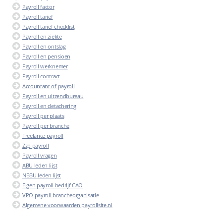
Payroll factor
Payroll tarief
Payroll tarief checklist
Payroll en ziekte
Payroll en ontslag
Payroll en pensioen
Payroll werknemer
Payroll contract
Accountant of payroll
Payroll en uitzendbureau
Payroll en detachering
Payroll per plaats
Payroll per branche
Freelance payroll
Zzp payroll
Payroll vragen
ABU leden lijst
NBBU leden lijst
Eigen payroll bedrijf CAO
VPO payroll brancheorganisatie
Algemene voorwaarden payrollsite.nl