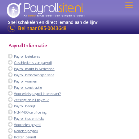
Snel schakelen en direct iemand aan de lijn?
Bel naar
085-0043648
Payroll Informatie
Payroll betekenis
Geschiedenis van payroll
Payroll markt in Nederland
Payroll brancheorganisatie
Payroll vormen
Payroll constructie
Voor wie is payroll interessant?
Zelf regelen bij payroll?
Payroll bedrijf
NEN 4400 certificering
Payroll tips en tricks
Voordelen payroll
Nadelen payroll
Kosten payroll