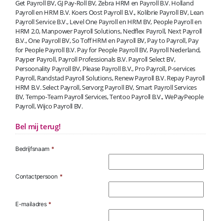
Get Payroll BV, GJ Pay-Roll BV, Zebra HRM en Payroll B.V. Holland
Payroll en HRM B.V. Koers Oost Payroll B.V., Kolibrie Payroll BV, Lean
Payroll Service B.V., Level One Payroll en HRM BV, People Payroll en
HRM 2.0, Manpower Payroll Solutions, Nedflex Payroll, Next Payroll
B.V., One Payroll BV, So Toff HRM en Payroll BV, Pay to Payroll, Pay
for People Payroll B.V. Pay for People Payroll BV, Payroll Nederland,
Payper Payroll, Payroll Professionals B.V. Payroll Select BV,
Persoonality Payroll BV, Please Payroll B.V., Pro Payroll, P-services
Payroll, Randstad Payroll Solutions, Renew Payroll B.V. Repay Payroll
HRM B.V. Select Payroll, Servorg Payroll BV, Smart Payroll Services
BV, Tempo-Team Payroll Services, Tentoo Payroll B.V., WePayPeople
Payroll, Wijco Payroll BV.
Bel mij terug!
Bedrijfsnaam
*
Contactpersoon
*
E-mailadres
*