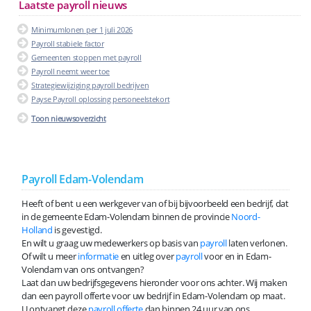
Laatste payroll nieuws
Minimumlonen per 1 juli 2026
Payroll stabiele factor
Gemeenten stoppen met payroll
Payroll neemt weer toe
Strategiewijziging payroll bedrijven
Payse Payroll oplossing personeelstekort
Toon nieuwsoverzicht
Payroll Edam-Volendam
Heeft of bent u een werkgever van of bij bijvoorbeeld een bedrijf, dat
in de gemeente Edam-Volendam binnen de provincie
Noord-
Holland
is gevestigd.
En wilt u graag uw medewerkers op basis van
payroll
laten verlonen.
Of wilt u meer
informatie
en uitleg over
payroll
voor en in Edam-
Volendam van ons ontvangen?
Laat dan uw bedrijfsgegevens hieronder voor ons achter. Wij maken
dan een payroll offerte voor uw bedrijf in Edam-Volendam op maat.
U ontvangt deze
payroll offerte
dan binnen 24 uur van ons.