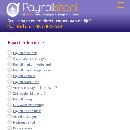
Snel schakelen en direct iemand aan de lijn?
Bel naar
085-0043648
Payroll Informatie
Payroll betekenis
Geschiedenis van payroll
Payroll markt in Nederland
Payroll brancheorganisatie
Payroll vormen
Payroll constructie
Voor wie is payroll interessant?
Zelf regelen bij payroll?
Payroll bedrijf
NEN 4400 certificering
Payroll tips en tricks
Voordelen payroll
Nadelen payroll
Kosten payroll