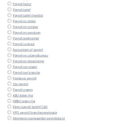
Payroll factor
Payroll tarief
Payroll tarief checklist
Payroll en ziekte
Payroll en ontslag
Payroll en pensioen
Payroll werknemer
Payroll contract
Accountant of payroll
Payroll en uitzendbureau
Payroll en detachering
Payroll per plaats
Payroll per branche
Freelance payroll
Zzp payroll
Payroll vragen
ABU leden lijst
NBBU leden lijst
Eigen payroll bedrijf CAO
VPO payroll brancheorganisatie
Algemene voorwaarden payrollsite.nl