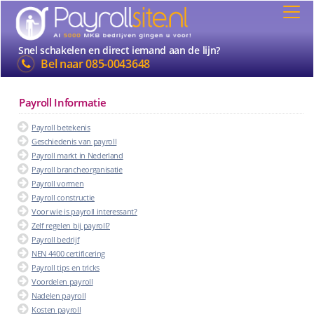
Snel schakelen en direct iemand aan de lijn?
Bel naar
085-0043648
Payroll Informatie
Payroll betekenis
Geschiedenis van payroll
Payroll markt in Nederland
Payroll brancheorganisatie
Payroll vormen
Payroll constructie
Voor wie is payroll interessant?
Zelf regelen bij payroll?
Payroll bedrijf
NEN 4400 certificering
Payroll tips en tricks
Voordelen payroll
Nadelen payroll
Kosten payroll