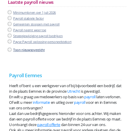
Laatste payroll nieuws
Minimumlonen per 1 juli 2026
Payroll stabiele factor
Gemeenten stoppen met payroll
Payroll neemt weer toe
Strategiewijziging payroll bedrijven
Payse Payroll oplossing personeelstekort
Toon nieuwsoverzicht
Payroll Eemnes
Heeft of bent u een werkgever van of bij bijvoorbeeld een bedrijf, dat
in de plaats Eemnes in de provincie
Utrecht
is gevestigd.
En wilt u graag uw medewerkers op basis van
payroll
laten verlonen.
Of wilt u meer
informatie
en uitleg over
payroll
voor en in Eemnes
van ons ontvangen?
Laat dan uw bedrijfsgegevens hieronder voor ons achter. Wij maken
dan een payroll offerte voor uw bedrijf in de plaats Eemnes op maat.
U ontvangt deze
payroll offerte
dan binnen 24 uur van ons.
Ook als u meer informatie over payroll voor andere plaatsen dan de