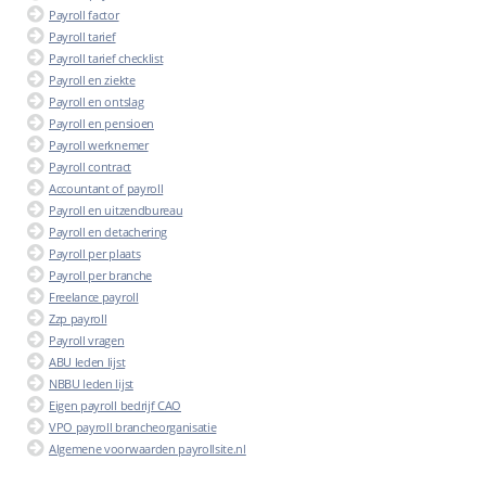
Payroll factor
Payroll tarief
Payroll tarief checklist
Payroll en ziekte
Payroll en ontslag
Payroll en pensioen
Payroll werknemer
Payroll contract
Accountant of payroll
Payroll en uitzendbureau
Payroll en detachering
Payroll per plaats
Payroll per branche
Freelance payroll
Zzp payroll
Payroll vragen
ABU leden lijst
NBBU leden lijst
Eigen payroll bedrijf CAO
VPO payroll brancheorganisatie
Algemene voorwaarden payrollsite.nl