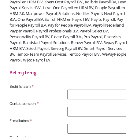
Payroll en HRM B.V. Koers Oost Payroll B.V., Kolibrie Payroll BV, Lean
Payroll Service B.V., Level One Payroll en HRM BV, People Payroll en
HRM 2.0, Manpower Payroll Solutions, Nedflex Payroll, Next Payroll
B.V., One Payroll BV, So Toff HRM en Payroll BV, Pay to Payroll, Pay
for People Payroll B.V. Pay for People Payroll BV, Payroll Nederland,
Payper Payroll, Payroll Professionals B.V. Payroll Select BV,
Persoonality Payroll BV, Please Payroll B.V., Pro Payroll, P-services
Payroll, Randstad Payroll Solutions, Renew Payroll B.V. Repay Payroll
HRM B.V. Select Payroll, Servorg Payroll BV, Smart Payroll Services
BV, Tempo-Team Payroll Services, Tentoo Payroll B.V., WePayPeople
Payroll, Wijco Payroll BV.
Bel mij terug!
Bedrijfsnaam
*
Contactpersoon
*
E-mailadres
*