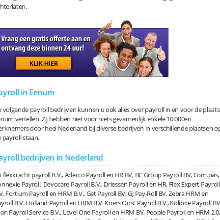
hterlaten.
ayroll in Eenum
 volgende payroll bedrijven kunnen u ook alles over payroll in en voor de plaats
num vertellen. Zij hebben niet voor niets gezamenlijk enkele 10.000en
rknemers door heel Nederland bij diverse bedrijven in verschillende plaatsen o
 payroll staan.
ayroll bedrijven in Nederland
 flexkracht payroll B.V., Adecco Payroll en HR BV, BC Group Payroll BV, Com.pas,
nnexie Payroll, Devocare Payroll B.V., Driessen Payroll en HR, Flex Expert Payroll
V. Fortium Payroll en HRM B.V., Get Payroll BV, GJ Pay-Roll BV, Zebra HRM en
yroll B.V. Holland Payroll en HRM B.V. Koers Oost Payroll B.V., Kolibrie Payroll BV
an Payroll Service B.V., Level One Payroll en HRM BV, People Payroll en HRM 2.0