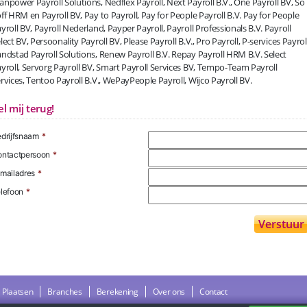
npower Payroll Solutions, Nedflex Payroll, Next Payroll B.V., One Payroll BV, So
ff HRM en Payroll BV, Pay to Payroll, Pay for People Payroll B.V. Pay for People
yroll BV, Payroll Nederland, Payper Payroll, Payroll Professionals B.V. Payroll
lect BV, Persoonality Payroll BV, Please Payroll B.V., Pro Payroll, P-services Payroll
ndstad Payroll Solutions, Renew Payroll B.V. Repay Payroll HRM B.V. Select
yroll, Servorg Payroll BV, Smart Payroll Services BV, Tempo-Team Payroll
rvices, Tentoo Payroll B.V., WePayPeople Payroll, Wijco Payroll BV.
el mij terug!
drijfsnaam
*
ntactpersoon
*
mailadres
*
lefoon
*
Plaatsen
Branches
Berekening
Over ons
Contact