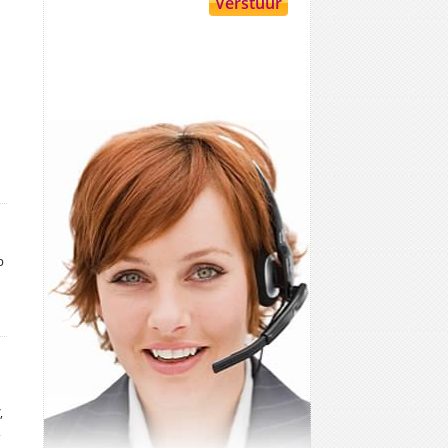
p
,
,