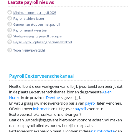
Laatste payroll nieuws
Minimumlonen per 1 juli 2026
Payroll stabiele factor
Gemeenten stoppen met payroll
Payroll neemt weer toe
Strategiewijziging payroll bedrijven
Payse Payroll oplossing personeelstekort
Toon nieuwsoverzicht
Payroll Eexterveenschekanaal
Heeft of bent u een werkgever van of bij bijvoorbeeld een bedrijf, dat
in de plaats Eexterveenschekanaal binnen de gemeente
Aa en
Hunze
in de provincie
Drenthe
is gevestigd.
En wilt u graag uw medewerkers op basis van
payroll
laten verlonen.
Of wilt u meer
informatie
en uitleg over
payroll
voor en in
Eexterveenschekanaal van ons ontvangen?
Laat dan uw bedrijfsgegevens hieronder voor ons achter. Wij maken
dan een payroll offerte voor uw bedrijf in de plaats
Eexterveenschekanaal op maat. U ontvangt deze
payroll offerte
dan