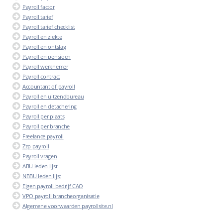
Payroll factor
Payroll tarief
Payroll tarief checklist
Payroll en ziekte
Payroll en ontslag
Payroll en pensioen
Payroll werknemer
Payroll contract
Accountant of payroll
Payroll en uitzendbureau
Payroll en detachering
Payroll per plaats
Payroll per branche
Freelance payroll
Zzp payroll
Payroll vragen
ABU leden lijst
NBBU leden lijst
Eigen payroll bedrijf CAO
VPO payroll brancheorganisatie
Algemene voorwaarden payrollsite.nl