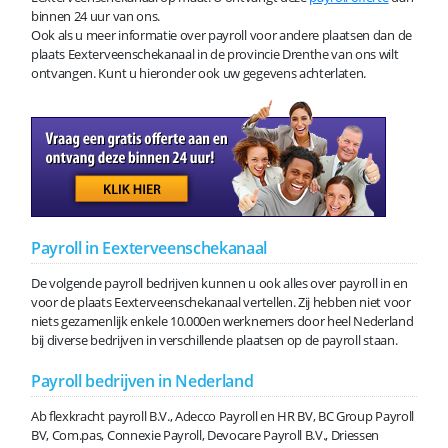
binnen 24 uur van ons.
Ook als u meer informatie over payroll voor andere plaatsen dan de
plaats Eexterveenschekanaal in de provincie Drenthe van ons wilt
ontvangen. Kunt u hieronder ook uw gegevens achterlaten.
Payroll in Eexterveenschekanaal
De volgende payroll bedrijven kunnen u ook alles over payroll in en
voor de plaats Eexterveenschekanaal vertellen. Zij hebben niet voor
niets gezamenlijk enkele 10.000en werknemers door heel Nederland
bij diverse bedrijven in verschillende plaatsen op de payroll staan.
Payroll bedrijven in Nederland
Ab flexkracht payroll B.V., Adecco Payroll en HR BV, BC Group Payroll
BV, Com.pas, Connexie Payroll, Devocare Payroll B.V., Driessen