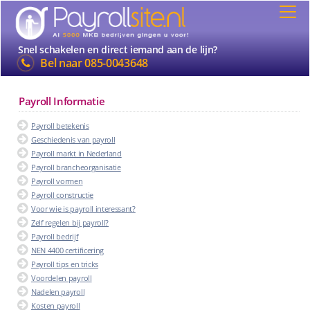
Snel schakelen en direct iemand aan de lijn?
Bel naar
085-0043648
Payroll Informatie
Payroll betekenis
Geschiedenis van payroll
Payroll markt in Nederland
Payroll brancheorganisatie
Payroll vormen
Payroll constructie
Voor wie is payroll interessant?
Zelf regelen bij payroll?
Payroll bedrijf
NEN 4400 certificering
Payroll tips en tricks
Voordelen payroll
Nadelen payroll
Kosten payroll