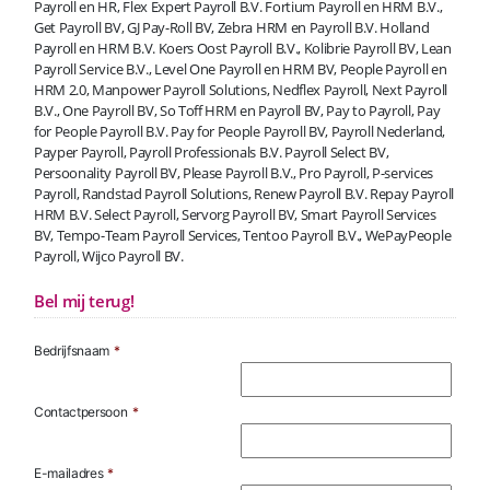
Payroll en HR, Flex Expert Payroll B.V. Fortium Payroll en HRM B.V.,
Get Payroll BV, GJ Pay-Roll BV, Zebra HRM en Payroll B.V. Holland
Payroll en HRM B.V. Koers Oost Payroll B.V., Kolibrie Payroll BV, Lean
Payroll Service B.V., Level One Payroll en HRM BV, People Payroll en
HRM 2.0, Manpower Payroll Solutions, Nedflex Payroll, Next Payroll
B.V., One Payroll BV, So Toff HRM en Payroll BV, Pay to Payroll, Pay
for People Payroll B.V. Pay for People Payroll BV, Payroll Nederland,
Payper Payroll, Payroll Professionals B.V. Payroll Select BV,
Persoonality Payroll BV, Please Payroll B.V., Pro Payroll, P-services
Payroll, Randstad Payroll Solutions, Renew Payroll B.V. Repay Payroll
HRM B.V. Select Payroll, Servorg Payroll BV, Smart Payroll Services
BV, Tempo-Team Payroll Services, Tentoo Payroll B.V., WePayPeople
Payroll, Wijco Payroll BV.
Bel mij terug!
Bedrijfsnaam
*
Contactpersoon
*
E-mailadres
*