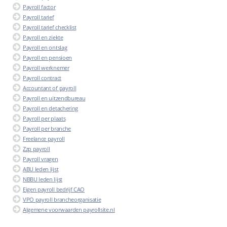
Payroll factor
Payroll tarief
Payroll tarief checklist
Payroll en ziekte
Payroll en ontslag
Payroll en pensioen
Payroll werknemer
Payroll contract
Accountant of payroll
Payroll en uitzendbureau
Payroll en detachering
Payroll per plaats
Payroll per branche
Freelance payroll
Zzp payroll
Payroll vragen
ABU leden lijst
NBBU leden lijst
Eigen payroll bedrijf CAO
VPO payroll brancheorganisatie
Algemene voorwaarden payrollsite.nl