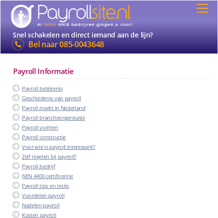
Snel schakelen en direct iemand aan de lijn?
Bel naar
085-0043648
Payroll Informatie
Payroll betekenis
Geschiedenis van payroll
Payroll markt in Nederland
Payroll brancheorganisatie
Payroll vormen
Payroll constructie
Voor wie is payroll interessant?
Zelf regelen bij payroll?
Payroll bedrijf
NEN 4400 certificering
Payroll tips en tricks
Voordelen payroll
Nadelen payroll
Kosten payroll