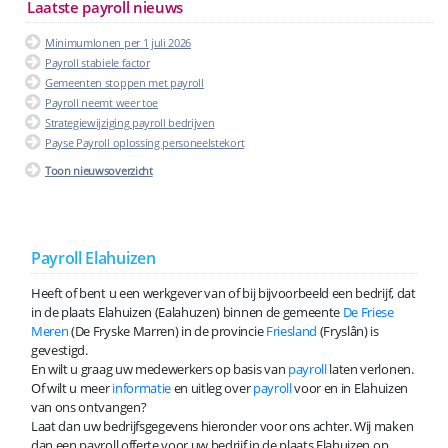
Laatste payroll nieuws
Minimumlonen per 1 juli 2026
Payroll stabiele factor
Gemeenten stoppen met payroll
Payroll neemt weer toe
Strategiewijziging payroll bedrijven
Payse Payroll oplossing personeelstekort
Toon nieuwsoverzicht
Payroll Elahuizen
Heeft of bent u een werkgever van of bij bijvoorbeeld een bedrijf, dat
in de plaats Elahuizen (Ealahuzen) binnen de gemeente
De Friese
Meren
(De Fryske Marren) in de provincie
Friesland
(Fryslân) is
gevestigd.
En wilt u graag uw medewerkers op basis van
payroll
laten verlonen.
Of wilt u meer
informatie
en uitleg over
payroll
voor en in Elahuizen
van ons ontvangen?
Laat dan uw bedrijfsgegevens hieronder voor ons achter. Wij maken
dan een payroll offerte voor uw bedrijf in de plaats Elahuizen op