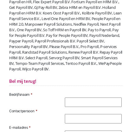
Payroll en HR, Flex Expert Payroll B.V. Fortium Payroll en HRM B.V.,
Get Payroll BV, GJ Pay-Roll BV, Zebra HRM en Payroll B.V. Holland
Payroll en HRM B.V. Koers Oost Payroll B.V., Kolibrie Payroll BV, Lean
Payroll Service B.V., Level One Payroll en HRM BV, People Payroll en
HRM 2.0, Manpower Payroll Solutions, Nedflex Payroll, Next Payroll
B.V., One Payroll BV, So Toff HRM en Payroll BV, Pay to Payroll, Pay
for People Payroll B.V. Pay for People Payroll BV, Payroll Nederland,
Payper Payroll, Payroll Professionals B.V. Payroll Select BV,
Persoonality Payroll BV, Please Payroll B.V., Pro Payroll, P-services
Payroll, Randstad Payroll Solutions, Renew Payroll B.V. Repay Payroll
HRM B.V. Select Payroll, Servorg Payroll BV, Smart Payroll Services
BV, Tempo-Team Payroll Services, Tentoo Payroll B.V., WePayPeople
Payroll, Wijco Payroll BV.
Bel mij terug!
Bedrijfsnaam
*
Contactpersoon
*
E-mailadres
*