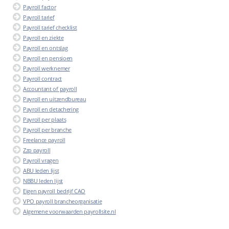
Payroll factor
Payroll tarief
Payroll tarief checklist
Payroll en ziekte
Payroll en ontslag
Payroll en pensioen
Payroll werknemer
Payroll contract
Accountant of payroll
Payroll en uitzendbureau
Payroll en detachering
Payroll per plaats
Payroll per branche
Freelance payroll
Zzp payroll
Payroll vragen
ABU leden lijst
NBBU leden lijst
Eigen payroll bedrijf CAO
VPO payroll brancheorganisatie
Algemene voorwaarden payrollsite.nl