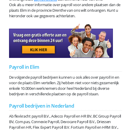
Ook als u meer informatie over payroll voor andere plaatsen dan de
plaats Elim in de provincie Drenthe van ons wilt ontvangen. Kunt u
hieronder ook uw gegevens achterlaten.
Payroll in Elim
De volgende payroll bedrijven kunnen u ook alles over payroll in en
voor de plaats Elim vertellen. Zij hebben niet voor niets gezamenlijk
enkele 10.000en werknemers door heel Nederland bij diverse
bedrijven in verschillende plaatsen op de payroll staan.
Payroll bedrijven in Nederland
Ab flexkracht payroll B.V., Adecco Payroll en HR BV, BC Group Payroll
BV, Com.pas, Connexie Payroll, Devocare Payroll B.V., Driessen
Payroll en HR, Flex Expert Payroll B.V. Fortium Payroll en HRM B.V.,