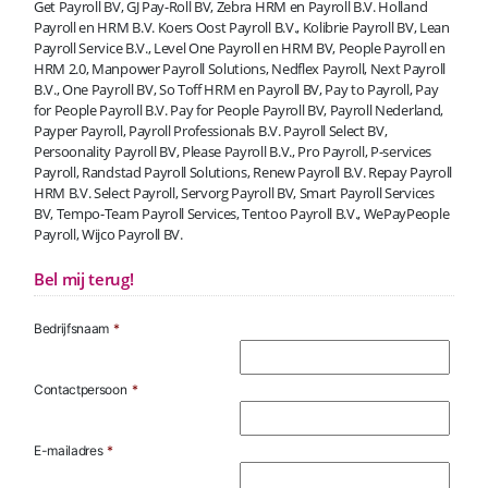
Get Payroll BV, GJ Pay-Roll BV, Zebra HRM en Payroll B.V. Holland
Payroll en HRM B.V. Koers Oost Payroll B.V., Kolibrie Payroll BV, Lean
Payroll Service B.V., Level One Payroll en HRM BV, People Payroll en
HRM 2.0, Manpower Payroll Solutions, Nedflex Payroll, Next Payroll
B.V., One Payroll BV, So Toff HRM en Payroll BV, Pay to Payroll, Pay
for People Payroll B.V. Pay for People Payroll BV, Payroll Nederland,
Payper Payroll, Payroll Professionals B.V. Payroll Select BV,
Persoonality Payroll BV, Please Payroll B.V., Pro Payroll, P-services
Payroll, Randstad Payroll Solutions, Renew Payroll B.V. Repay Payroll
HRM B.V. Select Payroll, Servorg Payroll BV, Smart Payroll Services
BV, Tempo-Team Payroll Services, Tentoo Payroll B.V., WePayPeople
Payroll, Wijco Payroll BV.
Bel mij terug!
Bedrijfsnaam
*
Contactpersoon
*
E-mailadres
*