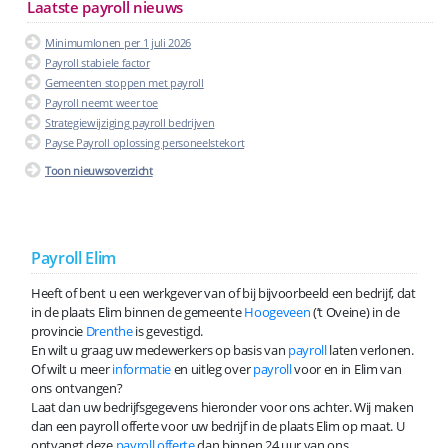
Laatste payroll nieuws
Minimumlonen per 1 juli 2026
Payroll stabiele factor
Gemeenten stoppen met payroll
Payroll neemt weer toe
Strategiewijziging payroll bedrijven
Payse Payroll oplossing personeelstekort
Toon nieuwsoverzicht
Payroll Elim
Heeft of bent u een werkgever van of bij bijvoorbeeld een bedrijf, dat
in de plaats Elim binnen de gemeente
Hoogeveen
(’t Oveine) in de
provincie
Drenthe
is gevestigd.
En wilt u graag uw medewerkers op basis van
payroll
laten verlonen.
Of wilt u meer
informatie
en uitleg over
payroll
voor en in Elim van
ons ontvangen?
Laat dan uw bedrijfsgegevens hieronder voor ons achter. Wij maken
dan een payroll offerte voor uw bedrijf in de plaats Elim op maat. U
ontvangt deze
payroll offerte
dan binnen 24 uur van ons.