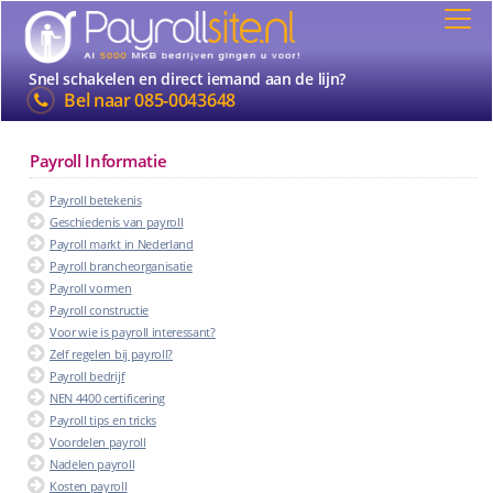
Snel schakelen en direct iemand aan de lijn?
Bel naar
085-0043648
Payroll Informatie
Payroll betekenis
Geschiedenis van payroll
Payroll markt in Nederland
Payroll brancheorganisatie
Payroll vormen
Payroll constructie
Voor wie is payroll interessant?
Zelf regelen bij payroll?
Payroll bedrijf
NEN 4400 certificering
Payroll tips en tricks
Voordelen payroll
Nadelen payroll
Kosten payroll