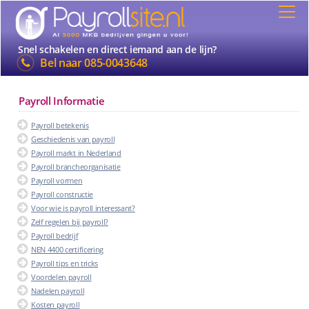
Snel schakelen en direct iemand aan de lijn?
Bel naar
085-0043648
Payroll Informatie
Payroll betekenis
Geschiedenis van payroll
Payroll markt in Nederland
Payroll brancheorganisatie
Payroll vormen
Payroll constructie
Voor wie is payroll interessant?
Zelf regelen bij payroll?
Payroll bedrijf
NEN 4400 certificering
Payroll tips en tricks
Voordelen payroll
Nadelen payroll
Kosten payroll