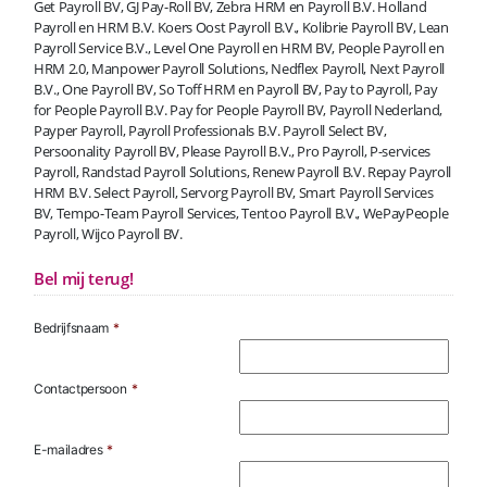
Get Payroll BV, GJ Pay-Roll BV, Zebra HRM en Payroll B.V. Holland
Payroll en HRM B.V. Koers Oost Payroll B.V., Kolibrie Payroll BV, Lean
Payroll Service B.V., Level One Payroll en HRM BV, People Payroll en
HRM 2.0, Manpower Payroll Solutions, Nedflex Payroll, Next Payroll
B.V., One Payroll BV, So Toff HRM en Payroll BV, Pay to Payroll, Pay
for People Payroll B.V. Pay for People Payroll BV, Payroll Nederland,
Payper Payroll, Payroll Professionals B.V. Payroll Select BV,
Persoonality Payroll BV, Please Payroll B.V., Pro Payroll, P-services
Payroll, Randstad Payroll Solutions, Renew Payroll B.V. Repay Payroll
HRM B.V. Select Payroll, Servorg Payroll BV, Smart Payroll Services
BV, Tempo-Team Payroll Services, Tentoo Payroll B.V., WePayPeople
Payroll, Wijco Payroll BV.
Bel mij terug!
Bedrijfsnaam
*
Contactpersoon
*
E-mailadres
*