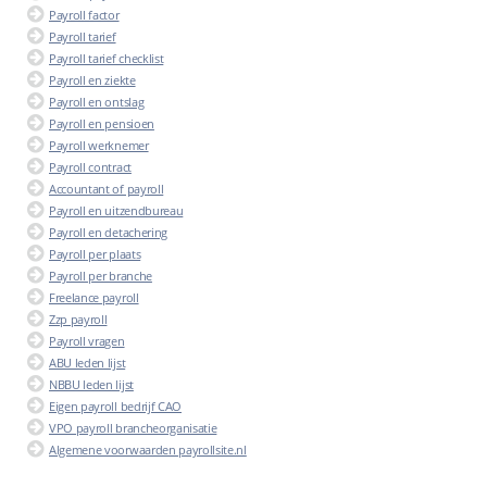
Payroll factor
Payroll tarief
Payroll tarief checklist
Payroll en ziekte
Payroll en ontslag
Payroll en pensioen
Payroll werknemer
Payroll contract
Accountant of payroll
Payroll en uitzendbureau
Payroll en detachering
Payroll per plaats
Payroll per branche
Freelance payroll
Zzp payroll
Payroll vragen
ABU leden lijst
NBBU leden lijst
Eigen payroll bedrijf CAO
VPO payroll brancheorganisatie
Algemene voorwaarden payrollsite.nl