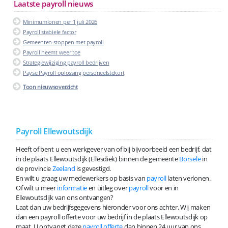
Laatste payroll nieuws
Minimumlonen per 1 juli 2026
Payroll stabiele factor
Gemeenten stoppen met payroll
Payroll neemt weer toe
Strategiewijziging payroll bedrijven
Payse Payroll oplossing personeelstekort
Toon nieuwsoverzicht
Payroll Ellewoutsdijk
Heeft of bent u een werkgever van of bij bijvoorbeeld een bedrijf, dat
in de plaats Ellewoutsdijk (Ellesdiek) binnen de gemeente
Borsele
in
de provincie
Zeeland
is gevestigd.
En wilt u graag uw medewerkers op basis van
payroll
laten verlonen.
Of wilt u meer
informatie
en uitleg over
payroll
voor en in
Ellewoutsdijk van ons ontvangen?
Laat dan uw bedrijfsgegevens hieronder voor ons achter. Wij maken
dan een payroll offerte voor uw bedrijf in de plaats Ellewoutsdijk op
maat. U ontvangt deze
payroll offerte
dan binnen 24 uur van ons.