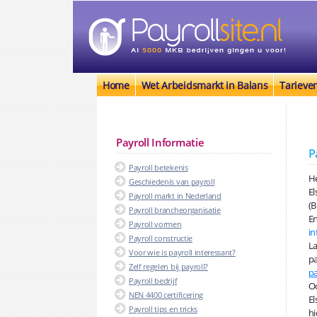
Home
Wet Arbeidsmarkt in Balans
Tarieve
Payroll Informatie
P
Payroll betekenis
He
Geschiedenis van payroll
E
Payroll markt in Nederland
(B
Payroll brancheorganisatie
En
Payroll vormen
in
Payroll constructie
La
Voor wie is payroll interessant?
pa
Zelf regelen bij payroll?
pa
Payroll bedrijf
Oo
NEN 4400 certificering
El
Payroll tips en tricks
hi