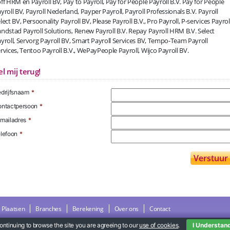
ff HRM en Payroll BV, Pay to Payroll, Pay for People Payroll B.V. Pay for People
yroll BV, Payroll Nederland, Payper Payroll, Payroll Professionals B.V. Payroll
lect BV, Persoonality Payroll BV, Please Payroll B.V., Pro Payroll, P-services Payroll
ndstad Payroll Solutions, Renew Payroll B.V. Repay Payroll HRM B.V. Select
yroll, Servorg Payroll BV, Smart Payroll Services BV, Tempo-Team Payroll
rvices, Tentoo Payroll B.V., WePayPeople Payroll, Wijco Payroll BV.
el mij terug!
drijfsnaam
*
ntactpersoon
*
mailadres
*
lefoon
*
Plaatsen
Branches
Berekening
Over ons
Contact
ontinuing to browse the site you are agreeing to our
use of cookies
.
I Understan