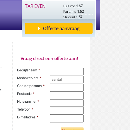
TARIEVEN
Fulltime
1.67
Parttime
1.62
Student
1.57
Offerte aanvraag
Vraag direct een offerte aan!
Bedrijfsnaam
*
Medewerkers
*
Contactpersoon
*
r
Postcode
*
Huisnummer
*
Telefoon
*
E-mailadres
*