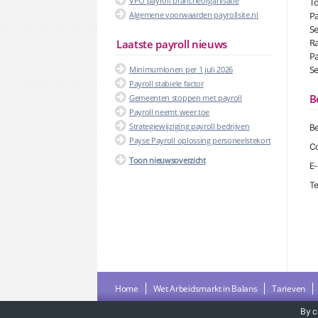
VPO payroll brancheorganisatie
To
Algemene voorwaarden payrollsite.nl
Pa
Se
Ra
Laatste payroll nieuws
Pa
Se
Minimumlonen per 1 juli 2026
Payroll stabiele factor
B
Gemeenten stoppen met payroll
Payroll neemt weer toe
Strategiewijziging payroll bedrijven
Be
Payse Payroll oplossing personeelstekort
Co
Toon nieuwsoverzicht
E-
Te
Home
Wet Arbeidsmarkt in Balans
Tarieven
By c