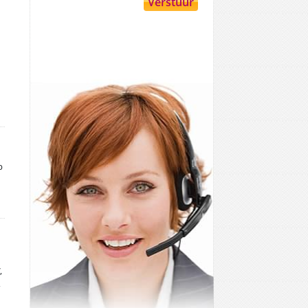
p
,
,