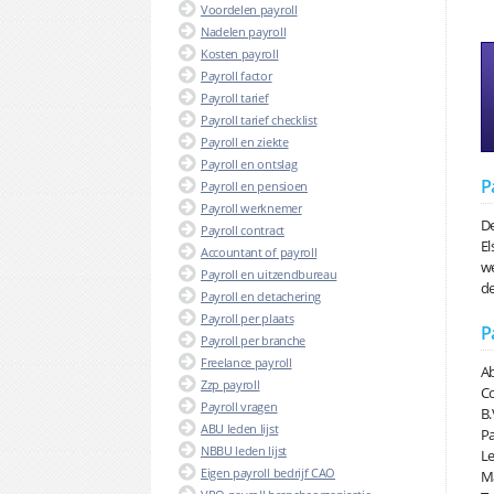
Voordelen payroll
Nadelen payroll
Kosten payroll
Payroll factor
Payroll tarief
Payroll tarief checklist
Payroll en ziekte
Payroll en ontslag
P
Payroll en pensioen
Payroll werknemer
De
Payroll contract
El
Accountant of payroll
we
Payroll en uitzendbureau
de
Payroll en detachering
Payroll per plaats
P
Payroll per branche
Freelance payroll
Ab
Zzp payroll
Co
Payroll vragen
B.
ABU leden lijst
Pa
NBBU leden lijst
Le
Eigen payroll bedrijf CAO
Ma