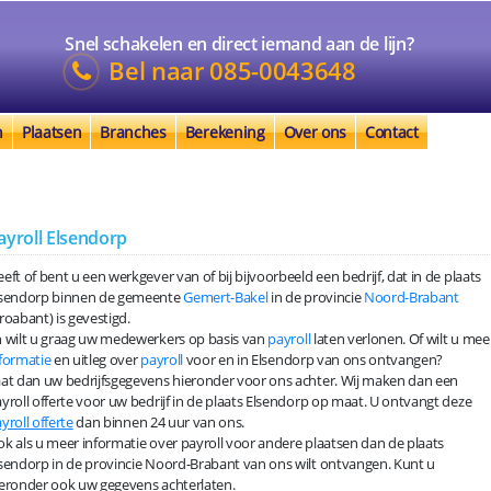
Snel schakelen en direct iemand aan de lijn?
Bel naar
085-0043648
n
Plaatsen
Branches
Berekening
Over ons
Contact
ayroll Elsendorp
eft of bent u een werkgever van of bij bijvoorbeeld een bedrijf, dat in de plaats
lsendorp binnen de gemeente
Gemert-Bakel
in de provincie
Noord-Brabant
roabant) is gevestigd.
 wilt u graag uw medewerkers op basis van
payroll
laten verlonen. Of wilt u mee
formatie
en uitleg over
payroll
voor en in Elsendorp van ons ontvangen?
at dan uw bedrijfsgegevens hieronder voor ons achter. Wij maken dan een
yroll offerte voor uw bedrijf in de plaats Elsendorp op maat. U ontvangt deze
yroll offerte
dan binnen 24 uur van ons.
k als u meer informatie over payroll voor andere plaatsen dan de plaats
sendorp in de provincie Noord-Brabant van ons wilt ontvangen. Kunt u
eronder ook uw gegevens achterlaten.