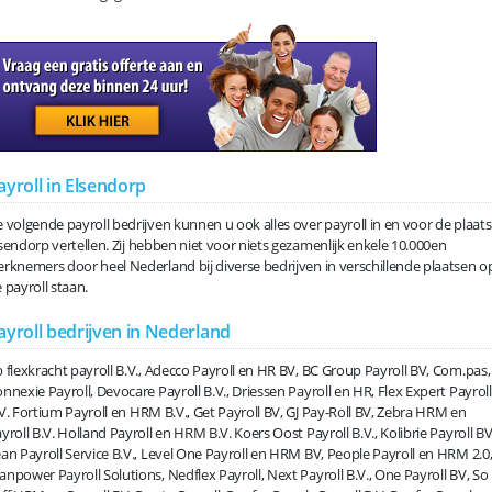
ayroll in Elsendorp
 volgende payroll bedrijven kunnen u ook alles over payroll in en voor de plaats
sendorp vertellen. Zij hebben niet voor niets gezamenlijk enkele 10.000en
rknemers door heel Nederland bij diverse bedrijven in verschillende plaatsen o
 payroll staan.
ayroll bedrijven in Nederland
 flexkracht payroll B.V., Adecco Payroll en HR BV, BC Group Payroll BV, Com.pas,
nnexie Payroll, Devocare Payroll B.V., Driessen Payroll en HR, Flex Expert Payroll
V. Fortium Payroll en HRM B.V., Get Payroll BV, GJ Pay-Roll BV, Zebra HRM en
yroll B.V. Holland Payroll en HRM B.V. Koers Oost Payroll B.V., Kolibrie Payroll BV
an Payroll Service B.V., Level One Payroll en HRM BV, People Payroll en HRM 2.0
npower Payroll Solutions, Nedflex Payroll, Next Payroll B.V., One Payroll BV, So