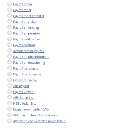
Payroll factor
Payroll tarief
Payroll tarief checklist
Payroll en ziekte
Payroll en ontslag
Payroll en pensioen
Payroll werknemer
Payroll contract
Accountant of payroll
Payroll en uitzendbureau
Payroll en detachering
Payroll per plaats
Payroll per branche
Freelance payroll
Zzp payroll
Payroll vragen
ABU leden lijst
NBBU leden lijst
Eigen payroll bedrijf CAO
VPO payroll brancheorganisatie
Algemene voorwaarden payrollsite.nl