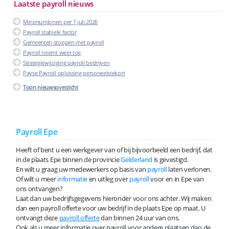
Laatste payroll nieuws
Minimumlonen per 1 juli 2026
Payroll stabiele factor
Gemeenten stoppen met payroll
Payroll neemt weer toe
Strategiewijziging payroll bedrijven
Payse Payroll oplossing personeelstekort
Toon nieuwsoverzicht
Payroll Epe
Heeft of bent u een werkgever van of bij bijvoorbeeld een bedrijf, dat
in de plaats Epe binnen de provincie
Gelderland
is gevestigd.
En wilt u graag uw medewerkers op basis van
payroll
laten verlonen.
Of wilt u meer
informatie
en uitleg over
payroll
voor en in Epe van
ons ontvangen?
Laat dan uw bedrijfsgegevens hieronder voor ons achter. Wij maken
dan een payroll offerte voor uw bedrijf in de plaats Epe op maat. U
ontvangt deze
payroll offerte
dan binnen 24 uur van ons.
Ook als u meer informatie over payroll voor andere plaatsen dan de