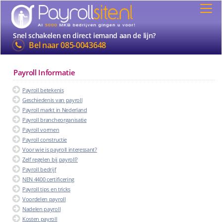
Snel schakelen en direct iemand aan de lijn?
Bel naar
085-0043648
Payroll Informatie
Payroll betekenis
Geschiedenis van payroll
Payroll markt in Nederland
Payroll brancheorganisatie
Payroll vormen
Payroll constructie
Voor wie is payroll interessant?
Zelf regelen bij payroll?
Payroll bedrijf
NEN 4400 certificering
Payroll tips en tricks
Voordelen payroll
Nadelen payroll
Kosten payroll