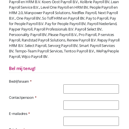
Payroll en HRM B.V. Koers Oost Payroll B.V., Kolibrie Payroll BV, Lean
Payroll Service B.V., Level One Payroll en HRM BV, People Payroll en
HRM 2.0, Manpower Payroll Solutions, Nedflex Payroll, Next Payroll
B.V., One Payroll BV, So Toff HRM en Payroll BV, Pay to Payroll, Pay
for People Payroll B.V. Pay for People Payroll BV, Payroll Nederland,
Payper Payroll, Payroll Professionals B.V. Payroll Select BV,
Persoonality Payroll BV, Please Payroll B.V., Pro Payroll, P-services
Payroll, Randstad Payroll Solutions, Renew Payroll B.V. Repay Payroll
HRM B.V. Select Payroll, Servorg Payroll BV, Smart Payroll Services
BV, Tempo-Team Payroll Services, Tentoo Payroll B.V., WePayPeople
Payroll, Wijco Payroll BV.
Bel mij terug!
Bedrijfsnaam
*
Contactpersoon
*
E-mailadres
*