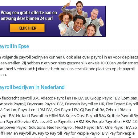
ayroll in Epse
 volgende payroll bedrijven kunnen u ook alles over payroll in en voor de plaats
se vertellen. Zij hebben niet voor niets gezamenlijk enkele 10.000en werknemer
or heel Nederland bij diverse bedrijven in verschillende plaatsen op de payroll
aan.
ayroll bedrijven in Nederland
 flexkracht payroll B.V., Adecco Payroll en HR BV, BC Group Payroll BV, Com.pas,
nnexie Payroll, Devocare Payroll B.V., Driessen Payroll en HR, Flex Expert Payroll
V. Fortium Payroll en HRM B.V., Get Payroll BV, GJ Pay-Roll BV, Zebra HRM en
yroll B.V. Holland Payroll en HRM B.V. Koers Oost Payroll B.V., Kolibrie Payroll BV
an Payroll Service B.V., Level One Payroll en HRM BV, People Payroll en HRM 2.0
npower Payroll Solutions, Nedflex Payroll, Next Payroll B.V., One Payroll BV, So
ff HRM en Payroll BV, Pay to Payroll, Pay for People Payroll B.V. Pay for People