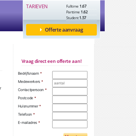
TARIEVEN
Fulltime
1.67
Parttime
1.62
Student
1.57
Offerte aanvraag
Vraag direct een offerte aan!
Bedrijfsnaam
*
Medewerkers
*
r
Contactpersoon
*
Postcode
*
Huisnummer
*
Telefoon
*
E-mailadres
*