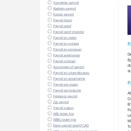
Voordelen payroll
Nadelen payroll
Kosten payroll
Payroll factor
Payroll tarief
Payroll tarief checklist
Payroll en ziekte
P
Payroll en ontslag
Payroll en pensioen
De
Payroll werknemer
Ep
Payroll contract
do
Accountant of payroll
st
Payroll en uitzendbureau
Payroll en detachering
P
Payroll per plaats
Payroll per branche
Ab
Freelance payroll
Co
Zzp payroll
B.
Payroll vragen
Pa
ABU leden lijst
Le
NBBU leden lijst
Ma
Eigen payroll bedrijf CAO
To