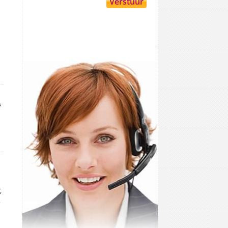
s
,
,