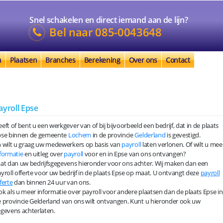
Snel schakelen en direct iemand aan de lijn?
Bel naar
085-0043648
n
Plaatsen
Branches
Berekening
Over ons
Contact
ayroll Epse
eft of bent u een werkgever van of bij bijvoorbeeld een bedrijf, dat in de plaats
pse binnen de gemeente
Lochem
in de provincie
Gelderland
is gevestigd.
 wilt u graag uw medewerkers op basis van
payroll
laten verlonen. Of wilt u mee
formatie
en uitleg over
payroll
voor en in Epse van ons ontvangen?
at dan uw bedrijfsgegevens hieronder voor ons achter. Wij maken dan een
yroll offerte voor uw bedrijf in de plaats Epse op maat. U ontvangt deze
payroll
ferte
dan binnen 24 uur van ons.
k als u meer informatie over payroll voor andere plaatsen dan de plaats Epse in
 provincie Gelderland van ons wilt ontvangen. Kunt u hieronder ook uw
gevens achterlaten.