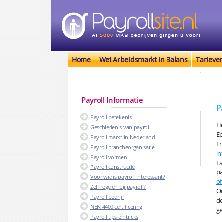
Home
Wet Arbeidsmarkt in Balans
Tarieve
Payroll Informatie
P
Payroll betekenis
He
Geschiedenis van payroll
E
Payroll markt in Nederland
En
Payroll brancheorganisatie
in
Payroll vormen
La
Payroll constructie
pa
Voor wie is payroll interessant?
of
Zelf regelen bij payroll?
Oo
Payroll bedrijf
de
NEN 4400 certificering
ge
Payroll tips en tricks