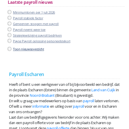
Laatste payroll nieuws
Minimumlonen per 1 juli 2026
Payroll stabiele factor
Gemeenten stoppen met payroll
Payroll neemt weer toe
Strategiewijziging payroll bedrijven
Payse Payroll oplossing personeelstekort
Toon nieuwsoverzicht
Payroll Escharen
Heeft of bent u een werkgever van of bij bijvoorbeeld een bedrijf, dat
in de plaats Escharen (Estere) binnen de gemeente
Land van Cuijk
in
de provincie
Noord-Brabant
(Broabant) is gevestigd.
En wilt u graag uw medewerkers op basis van
payroll
laten verlonen.
Of wilt u meer
informatie
en uitleg over
payroll
voor en in Escharen
van ons ontvangen?
Laat dan uw bedrijfsgegevens hieronder voor ons achter. Wij maken
dan een payroll offerte voor uw bedrijf in de plaats Escharen op
maat. U ontvangt deze
payroll offerte
dan binnen 24 uur van ons.