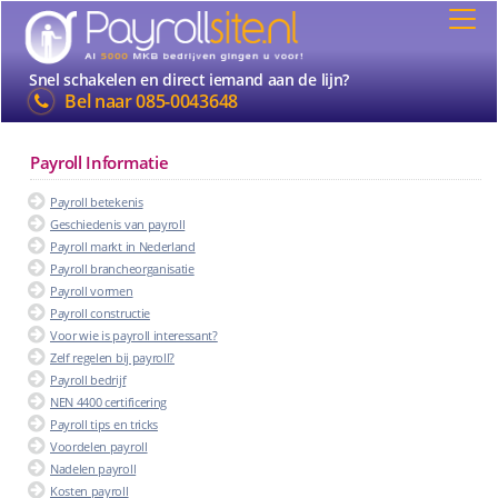
Snel schakelen en direct iemand aan de lijn?
Bel naar
085-0043648
Payroll Informatie
Payroll betekenis
Geschiedenis van payroll
Payroll markt in Nederland
Payroll brancheorganisatie
Payroll vormen
Payroll constructie
Voor wie is payroll interessant?
Zelf regelen bij payroll?
Payroll bedrijf
NEN 4400 certificering
Payroll tips en tricks
Voordelen payroll
Nadelen payroll
Kosten payroll