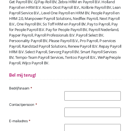
Get Payroll BV, GJ Pay-Roll BV, Zebra HRM en Payroll B.V. Holland
Payroll en HRM B.V. Koers Oost Payroll B.V., Kolibrie Payroll BV, Lean
Payroll Service B.V., Level One Payroll en HRM BV, People Payroll en
HRM 2.0, Manpower Payroll Solutions, Nedflex Payroll, Next Payroll
B.V., One Payroll BV, So Toff HRM en Payroll BV, Pay to Payroll, Pay
for People Payroll B.V. Pay for People Payroll BV, Payroll Nederland,
Payper Payroll, Payroll Professionals B.V. Payroll Select BV,
Persoonality Payroll BV, Please Payroll B.V., Pro Payroll, P-services
Payroll, Randstad Payroll Solutions, Renew Payroll B.V. Repay Payroll
HRM B.V. Select Payroll, Servorg Payroll BV, Smart Payroll Services
BV, Tempo-Team Payroll Services, Tentoo Payroll B.V., WePayPeople
Payroll, Wijco Payroll BV.
Bel mij terug!
Bedrijfsnaam
*
Contactpersoon
*
E-mailadres
*