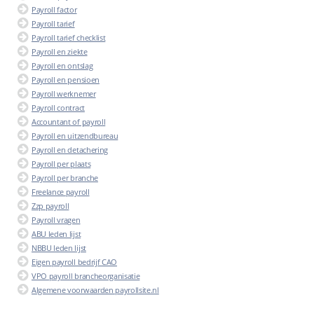
Payroll factor
Payroll tarief
Payroll tarief checklist
Payroll en ziekte
Payroll en ontslag
Payroll en pensioen
Payroll werknemer
Payroll contract
Accountant of payroll
Payroll en uitzendbureau
Payroll en detachering
Payroll per plaats
Payroll per branche
Freelance payroll
Zzp payroll
Payroll vragen
ABU leden lijst
NBBU leden lijst
Eigen payroll bedrijf CAO
VPO payroll brancheorganisatie
Algemene voorwaarden payrollsite.nl