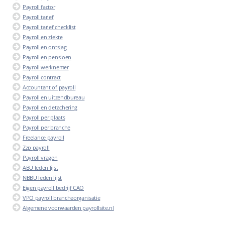
Payroll factor
Payroll tarief
Payroll tarief checklist
Payroll en ziekte
Payroll en ontslag
Payroll en pensioen
Payroll werknemer
Payroll contract
Accountant of payroll
Payroll en uitzendbureau
Payroll en detachering
Payroll per plaats
Payroll per branche
Freelance payroll
Zzp payroll
Payroll vragen
ABU leden lijst
NBBU leden lijst
Eigen payroll bedrijf CAO
VPO payroll brancheorganisatie
Algemene voorwaarden payrollsite.nl