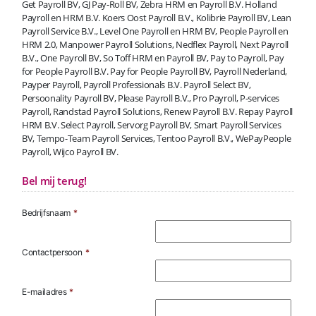
Get Payroll BV, GJ Pay-Roll BV, Zebra HRM en Payroll B.V. Holland
Payroll en HRM B.V. Koers Oost Payroll B.V., Kolibrie Payroll BV, Lean
Payroll Service B.V., Level One Payroll en HRM BV, People Payroll en
HRM 2.0, Manpower Payroll Solutions, Nedflex Payroll, Next Payroll
B.V., One Payroll BV, So Toff HRM en Payroll BV, Pay to Payroll, Pay
for People Payroll B.V. Pay for People Payroll BV, Payroll Nederland,
Payper Payroll, Payroll Professionals B.V. Payroll Select BV,
Persoonality Payroll BV, Please Payroll B.V., Pro Payroll, P-services
Payroll, Randstad Payroll Solutions, Renew Payroll B.V. Repay Payroll
HRM B.V. Select Payroll, Servorg Payroll BV, Smart Payroll Services
BV, Tempo-Team Payroll Services, Tentoo Payroll B.V., WePayPeople
Payroll, Wijco Payroll BV.
Bel mij terug!
Bedrijfsnaam
*
Contactpersoon
*
E-mailadres
*