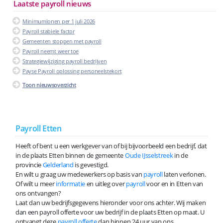
Laatste payroll nieuws
Minimumlonen per 1 juli 2026
Payroll stabiele factor
Gemeenten stoppen met payroll
Payroll neemt weer toe
Strategiewijziging payroll bedrijven
Payse Payroll oplossing personeelstekort
Toon nieuwsoverzicht
Payroll Etten
Heeft of bent u een werkgever van of bij bijvoorbeeld een bedrijf, dat
in de plaats Etten binnen de gemeente
Oude IJsselstreek
in de
provincie
Gelderland
is gevestigd.
En wilt u graag uw medewerkers op basis van
payroll
laten verlonen.
Of wilt u meer
informatie
en uitleg over
payroll
voor en in Etten van
ons ontvangen?
Laat dan uw bedrijfsgegevens hieronder voor ons achter. Wij maken
dan een payroll offerte voor uw bedrijf in de plaats Etten op maat. U
ontvangt deze
payroll offerte
dan binnen 24 uur van ons.