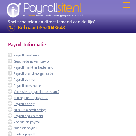
Snel schakelen en direct iemand aan de lijn?
Bel naar
085-0043648
Payroll Informatie
Payroll betekenis
Geschiedenis van payroll
Payroll markt in Nederland
Payroll brancheorganisatie
Payroll vormen
Payroll constructie
Voor wie is payroll interessant?
Zelf regelen bij payroll?
Payroll bedrijf
NEN 4400 certificering
Payroll tips en tricks
Voordelen payroll
Nadelen payroll
Kosten payroll