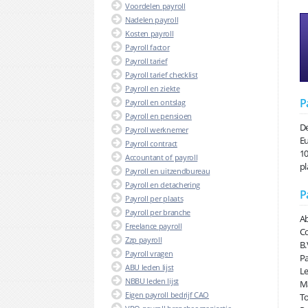
Voordelen payroll
Nadelen payroll
Kosten payroll
Payroll factor
Payroll tarief
Payroll tarief checklist
Payroll en ziekte
P
Payroll en ontslag
Payroll en pensioen
De
Payroll werknemer
Eu
Payroll contract
10
Accountant of payroll
pl
Payroll en uitzendbureau
Payroll en detachering
P
Payroll per plaats
Payroll per branche
Ab
Freelance payroll
Co
Zzp payroll
B.
Payroll vragen
Pa
ABU leden lijst
Le
NBBU leden lijst
Ma
Eigen payroll bedrijf CAO
To