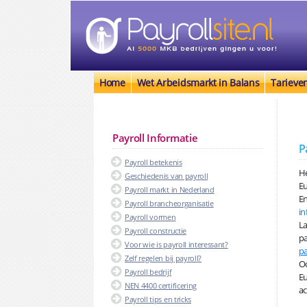
Home
Wet Arbeidsmarkt in Balans
Tarieve
Payroll Informatie
P
Payroll betekenis
He
Geschiedenis van payroll
E
Payroll markt in Nederland
En
Payroll brancheorganisatie
in
Payroll vormen
La
Payroll constructie
pa
Voor wie is payroll interessant?
pa
Zelf regelen bij payroll?
Oo
Payroll bedrijf
Eu
NEN 4400 certificering
ac
Payroll tips en tricks