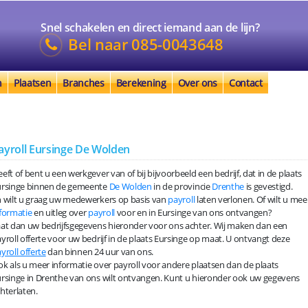
Snel schakelen en direct iemand aan de lijn?
Bel naar
085-0043648
n
Plaatsen
Branches
Berekening
Over ons
Contact
ayroll Eursinge De Wolden
eft of bent u een werkgever van of bij bijvoorbeeld een bedrijf, dat in de plaats
ursinge binnen de gemeente
De Wolden
in de provincie
Drenthe
is gevestigd.
 wilt u graag uw medewerkers op basis van
payroll
laten verlonen. Of wilt u mee
formatie
en uitleg over
payroll
voor en in Eursinge van ons ontvangen?
at dan uw bedrijfsgegevens hieronder voor ons achter. Wij maken dan een
yroll offerte voor uw bedrijf in de plaats Eursinge op maat. U ontvangt deze
yroll offerte
dan binnen 24 uur van ons.
k als u meer informatie over payroll voor andere plaatsen dan de plaats
rsinge in Drenthe van ons wilt ontvangen. Kunt u hieronder ook uw gegevens
hterlaten.