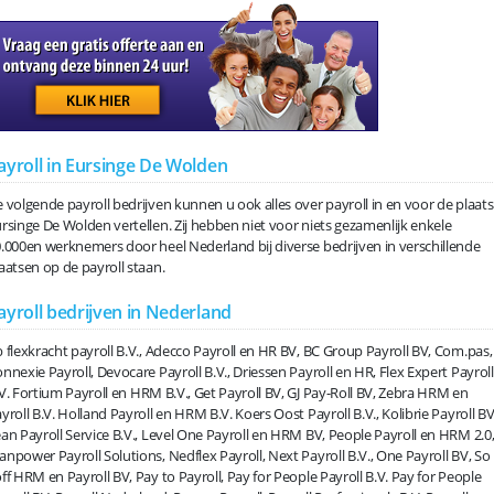
ayroll in Eursinge De Wolden
 volgende payroll bedrijven kunnen u ook alles over payroll in en voor de plaats
rsinge De Wolden vertellen. Zij hebben niet voor niets gezamenlijk enkele
.000en werknemers door heel Nederland bij diverse bedrijven in verschillende
aatsen op de payroll staan.
ayroll bedrijven in Nederland
 flexkracht payroll B.V., Adecco Payroll en HR BV, BC Group Payroll BV, Com.pas,
nnexie Payroll, Devocare Payroll B.V., Driessen Payroll en HR, Flex Expert Payroll
V. Fortium Payroll en HRM B.V., Get Payroll BV, GJ Pay-Roll BV, Zebra HRM en
yroll B.V. Holland Payroll en HRM B.V. Koers Oost Payroll B.V., Kolibrie Payroll BV
an Payroll Service B.V., Level One Payroll en HRM BV, People Payroll en HRM 2.0
npower Payroll Solutions, Nedflex Payroll, Next Payroll B.V., One Payroll BV, So
ff HRM en Payroll BV, Pay to Payroll, Pay for People Payroll B.V. Pay for People