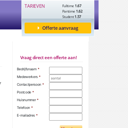
TARIEVEN
Fulltime
1.67
Parttime
1.62
Student
1.57
Offerte aanvraag
Vraag direct een offerte aan!
Bedrijfsnaam
*
Medewerkers
*
r
Contactpersoon
*
Postcode
*
Huisnummer
*
Telefoon
*
E-mailadres
*