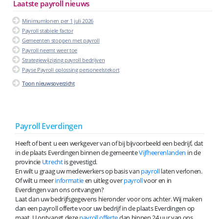
Laatste payroll nieuws
Minimumlonen per 1 juli 2026
Payroll stabiele factor
Gemeenten stoppen met payroll
Payroll neemt weer toe
Strategiewijziging payroll bedrijven
Payse Payroll oplossing personeelstekort
Toon nieuwsoverzicht
Payroll Everdingen
Heeft of bent u een werkgever van of bij bijvoorbeeld een bedrijf, dat
in de plaats Everdingen binnen de gemeente
Vijfheerenlanden
in de
provincie
Utrecht
is gevestigd.
En wilt u graag uw medewerkers op basis van
payroll
laten verlonen.
Of wilt u meer
informatie
en uitleg over
payroll
voor en in
Everdingen van ons ontvangen?
Laat dan uw bedrijfsgegevens hieronder voor ons achter. Wij maken
dan een payroll offerte voor uw bedrijf in de plaats Everdingen op
maat. U ontvangt deze
payroll offerte
dan binnen 24 uur van ons.