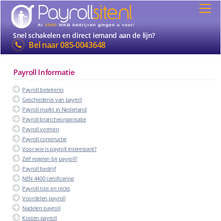
Snel schakelen en direct iemand aan de lijn?
Bel naar
085-0043648
Payroll Informatie
Payroll betekenis
Geschiedenis van payroll
Payroll markt in Nederland
Payroll brancheorganisatie
Payroll vormen
Payroll constructie
Voor wie is payroll interessant?
Zelf regelen bij payroll?
Payroll bedrijf
NEN 4400 certificering
Payroll tips en tricks
Voordelen payroll
Nadelen payroll
Kosten payroll