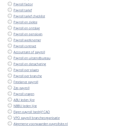
Payroll factor
Payroll tarief
Payroll tarief checklist
Payroll en ziekte
Payroll en ontslag
Payroll en pensioen
Payroll werknemer
Payroll contract
Accountant of payroll
Payroll en uitzendbureau
Payroll en detachering
Payroll per plaats
Payroll per branche
Freelance payroll
Zzp payroll
Payroll vragen
ABU leden lijst
NBBU leden lijst
Eigen payroll bedrijf CAO
VPO payroll brancheorganisatie
Algemene voorwaarden payrollsite.nl