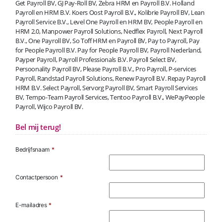
Get Payroll BV, GJ Pay-Roll BV, Zebra HRM en Payroll B.V. Holland
Payroll en HRM B.V. Koers Oost Payroll B.V., Kolibrie Payroll BV, Lean
Payroll Service B.V., Level One Payroll en HRM BV, People Payroll en
HRM 2.0, Manpower Payroll Solutions, Nedflex Payroll, Next Payroll
B.V., One Payroll BV, So Toff HRM en Payroll BV, Pay to Payroll, Pay
for People Payroll B.V. Pay for People Payroll BV, Payroll Nederland,
Payper Payroll, Payroll Professionals B.V. Payroll Select BV,
Persoonality Payroll BV, Please Payroll B.V., Pro Payroll, P-services
Payroll, Randstad Payroll Solutions, Renew Payroll B.V. Repay Payroll
HRM B.V. Select Payroll, Servorg Payroll BV, Smart Payroll Services
BV, Tempo-Team Payroll Services, Tentoo Payroll B.V., WePayPeople
Payroll, Wijco Payroll BV.
Bel mij terug!
Bedrijfsnaam
*
Contactpersoon
*
E-mailadres
*