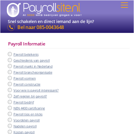
Snel schakelen en direct iemand aan de lijn?
Bel naar
085-0043648
Payroll Informatie
Payroll betekenis
Geschiedenis van payroll
Payroll markt in Nederland
Payroll brancheorganisatie
Payroll vormen
Payroll constructie
Voor wie is payroll interessant?
Zelf regelen bij payroll?
Payroll bedrijf
NEN 4400 certificering
Payroll tips en tricks
Voordelen payroll
Nadelen payroll
Kosten payroll