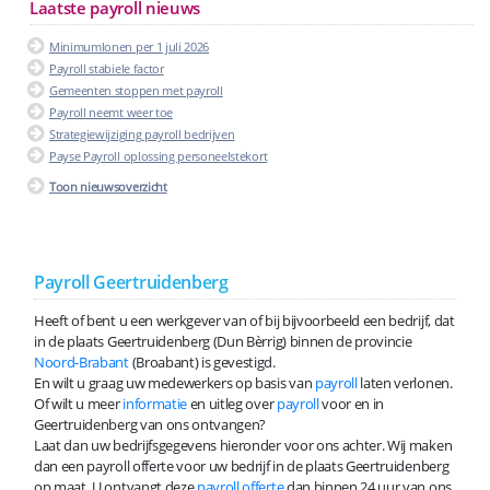
Laatste payroll nieuws
Minimumlonen per 1 juli 2026
Payroll stabiele factor
Gemeenten stoppen met payroll
Payroll neemt weer toe
Strategiewijziging payroll bedrijven
Payse Payroll oplossing personeelstekort
Toon nieuwsoverzicht
Payroll Geertruidenberg
Heeft of bent u een werkgever van of bij bijvoorbeeld een bedrijf, dat
in de plaats Geertruidenberg (Dun Bèrrig) binnen de provincie
Noord-Brabant
(Broabant) is gevestigd.
En wilt u graag uw medewerkers op basis van
payroll
laten verlonen.
Of wilt u meer
informatie
en uitleg over
payroll
voor en in
Geertruidenberg van ons ontvangen?
Laat dan uw bedrijfsgegevens hieronder voor ons achter. Wij maken
dan een payroll offerte voor uw bedrijf in de plaats Geertruidenberg
op maat. U ontvangt deze
payroll offerte
dan binnen 24 uur van ons.