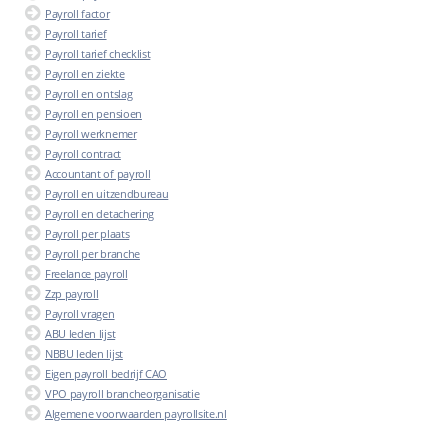
Payroll factor
Payroll tarief
Payroll tarief checklist
Payroll en ziekte
Payroll en ontslag
Payroll en pensioen
Payroll werknemer
Payroll contract
Accountant of payroll
Payroll en uitzendbureau
Payroll en detachering
Payroll per plaats
Payroll per branche
Freelance payroll
Zzp payroll
Payroll vragen
ABU leden lijst
NBBU leden lijst
Eigen payroll bedrijf CAO
VPO payroll brancheorganisatie
Algemene voorwaarden payrollsite.nl