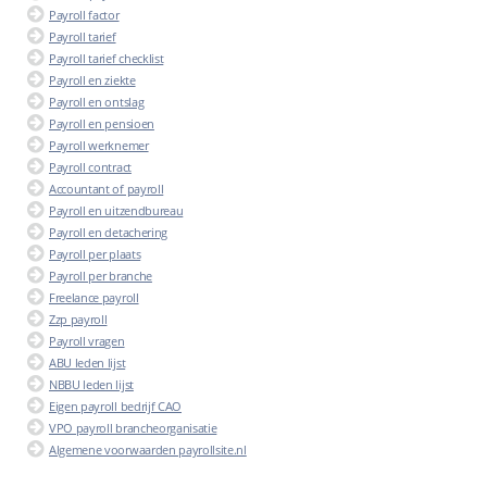
Payroll factor
Payroll tarief
Payroll tarief checklist
Payroll en ziekte
Payroll en ontslag
Payroll en pensioen
Payroll werknemer
Payroll contract
Accountant of payroll
Payroll en uitzendbureau
Payroll en detachering
Payroll per plaats
Payroll per branche
Freelance payroll
Zzp payroll
Payroll vragen
ABU leden lijst
NBBU leden lijst
Eigen payroll bedrijf CAO
VPO payroll brancheorganisatie
Algemene voorwaarden payrollsite.nl