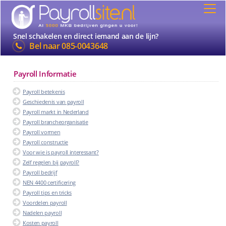
Snel schakelen en direct iemand aan de lijn?
Bel naar
085-0043648
Payroll Informatie
Payroll betekenis
Geschiedenis van payroll
Payroll markt in Nederland
Payroll brancheorganisatie
Payroll vormen
Payroll constructie
Voor wie is payroll interessant?
Zelf regelen bij payroll?
Payroll bedrijf
NEN 4400 certificering
Payroll tips en tricks
Voordelen payroll
Nadelen payroll
Kosten payroll