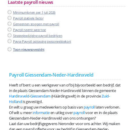
Laatste payroll nieuws
Minimumlonen per 1 juli 2026
Payroll stabiele factor
Gemeenten stoppen met payroll
Payroll neemt weer toe
Strategiewijziging payroll bedrijven
Payse Payroll oplossing personeelstekort
Toon nieuwsoverzicht
Payroll Giessendam-Neder-Hardinxveld
Heeft of bent u een werkgever van of bij bijvoorbeeld een bedrijf, dat
in de plaats Giessendam-Neder-Hardinxveld binnen de gemeente
Hardinxveld-Giessendam
(Hààrdingsvelt) in de provincie
Zuid-
Holland
is gevestigd.
En wilt u graag uw medewerkers op basis van
payroll
laten verlonen.
Of wilt u meer
informatie
en uitleg over
payroll
voor en in de plaats
Giessendam-Neder-Hardinxveld van ons ontvangen?
Laat dan uw bedrijfsgegevens hieronder voor ons achter. Wij maken
dan een payroll offerte voor uw bedrijf in Giessendam-Neder-