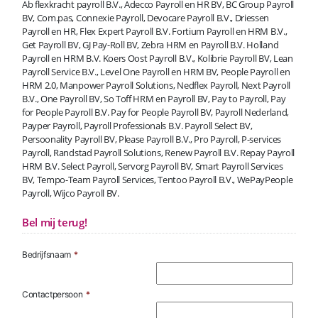
Ab flexkracht payroll B.V., Adecco Payroll en HR BV, BC Group Payroll
BV, Com.pas, Connexie Payroll, Devocare Payroll B.V., Driessen
Payroll en HR, Flex Expert Payroll B.V. Fortium Payroll en HRM B.V.,
Get Payroll BV, GJ Pay-Roll BV, Zebra HRM en Payroll B.V. Holland
Payroll en HRM B.V. Koers Oost Payroll B.V., Kolibrie Payroll BV, Lean
Payroll Service B.V., Level One Payroll en HRM BV, People Payroll en
HRM 2.0, Manpower Payroll Solutions, Nedflex Payroll, Next Payroll
B.V., One Payroll BV, So Toff HRM en Payroll BV, Pay to Payroll, Pay
for People Payroll B.V. Pay for People Payroll BV, Payroll Nederland,
Payper Payroll, Payroll Professionals B.V. Payroll Select BV,
Persoonality Payroll BV, Please Payroll B.V., Pro Payroll, P-services
Payroll, Randstad Payroll Solutions, Renew Payroll B.V. Repay Payroll
HRM B.V. Select Payroll, Servorg Payroll BV, Smart Payroll Services
BV, Tempo-Team Payroll Services, Tentoo Payroll B.V., WePayPeople
Payroll, Wijco Payroll BV.
Bel mij terug!
Bedrijfsnaam
*
Contactpersoon
*