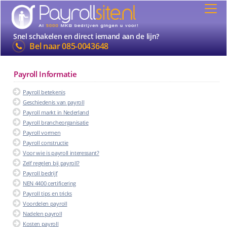
Snel schakelen en direct iemand aan de lijn?
Bel naar
085-0043648
Payroll Informatie
Payroll betekenis
Geschiedenis van payroll
Payroll markt in Nederland
Payroll brancheorganisatie
Payroll vormen
Payroll constructie
Voor wie is payroll interessant?
Zelf regelen bij payroll?
Payroll bedrijf
NEN 4400 certificering
Payroll tips en tricks
Voordelen payroll
Nadelen payroll
Kosten payroll