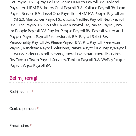
Get Payroll BV, GJ Pay-Roll BV, Zebra HRM en Payroll B.V. Holland
Payroll en HRM B.V. Koers Oost Payroll B.V., Kolibrie Payroll BV, Lean
Payroll Service B.V., Level One Payroll en HRM BV, People Payroll en
HRM 2.0, Manpower Payroll Solutions, Nedflex Payroll, Next Payroll
B.V., One Payroll BV, So Toff HRM en Payroll BV, Pay to Payroll, Pay
for People Payroll B.V. Pay for People Payroll BV, Payroll Nederland,
Payper Payroll, Payroll Professionals B.V. Payroll Select BV,
Persoonality Payroll BV, Please Payroll B.V., Pro Payroll, P-services
Payroll, Randstad Payroll Solutions, Renew Payroll B.V. Repay Payroll
HRM B.V. Select Payroll, Servorg Payroll BV, Smart Payroll Services
BV, Tempo-Team Payroll Services, Tentoo Payroll B.V., WePayPeople
Payroll, Wijco Payroll BV.
Bel mij terug!
Bedrijfsnaam
*
Contactpersoon
*
E-mailadres
*