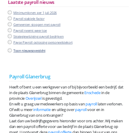
Laatste payroll nieuws
Minimumlonen per 1 juli 2026
Payroll stabiele factor
Gemeenten stoppen met payroll
Payroll neemt weer toe
Strategiewijziging payroll bedrijven
Payse Payroll oplossing personeelstekort
Toon nieuwsoverzicht
Payroll Glanerbrug
Heeft of bent u een werkgever van of bij bijvoorbeeld een bedrijf, dat
in de plaats Glanerbrug binnen de gemeente
Enschede
in de
provincie
Overijssel
is gevestigd.
En wilt u graag uw medewerkers op basis van
payroll
laten verlonen.
Of wilt u meer
informatie
en uitleg over
payroll
voor en in
Glanerbrug van ons ontvangen?
Laat dan uw bedrijfsgegevens hieronder voor ons achter. Wij maken
dan een payroll offerte voor uw bedrijf in de plaats Glanerbrug op
maat. U ontvangt deze
payroll offerte
dan binnen 24 uur van ons.