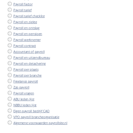
Payroll factor
Payroll tarief
Payroll tarief checklist
Payroll en ziekte
Payroll en ontslag
Payroll en pensioen
Payroll werknemer
Payroll contract
Accountant of payroll
Payroll en uitzendbureau
Payroll en detachering
Payroll per plaats
Payroll per branche
Freelance payroll
Zzp payroll
Payroll vragen
ABU leden lijst
NBBU leden lijst
Eigen payroll bedrijf CAO
VPO payroll brancheorganisatie
Algemene voorwaarden payrollsite.nl