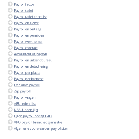
Payroll factor
Payroll tarief
Payroll tarief checklist
Payroll en ziekte
Payroll en ontslag
Payroll en pensioen
Payroll werknemer
Payroll contract
Accountant of payroll
Payroll en uitzendbureau
Payroll en detachering
Payroll per plaats
Payroll per branche
Freelance payroll
Zzp payroll
Payroll vragen
ABU leden lijst
NBBU leden lijst
Eigen payroll bedrijf CAO
VPO payroll brancheorganisatie
Algemene voorwaarden payrollsite.nl