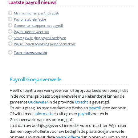
Laatste payroll nieuws
Minimumlonen per 1 juli 2026
Payroll stabiele factor
Gemeenten stoppen met payroll
Payroll neemt weer toe
Strategiewijziging payroll bedrijven
Payse Payroll oplossing personeelstekort
Toon nieuwsoverzicht
Payroll Goejanverwelle
Heeft of bent u een werkgever van of bij bijvoorbeeld een bedrijf, dat
in de voormalige plaats Goejanverwelle (nu Hekendorp) binnen de
gemeente
Oudewater
in de provincie
Utrecht
is gevestigd.
En wilt u graag uw medewerkers op basis van
payroll
laten verlonen.
Of wilt u meer
informatie
en uitleg over
payroll
voor en in
Goejanverwelle van ons ontvangen?
Laat dan uw bedrijfsgegevens hieronder voor ons achter. Wij maken
dan een payroll offerte voor uw bedrijf in de plaats Goejanverwelle
op maat. U ontvangt deze
payroll offerte
dan binnen 24 uur van ons.