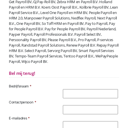
Get Payroll BV, GJ Pay-Roll BV, Zebra HRM en Payroll B.V. Holland
Payroll en HRM B.V. Koers Oost Payroll B.V., Kolibrie Payroll BV, Lean
Payroll Service B.V., Level One Payroll en HRM BV, People Payroll en
HRM 2.0, Manpower Payroll Solutions, Nedflex Payroll, Next Payroll
B.V., One Payroll BV, So Toff HRM en Payroll BV, Pay to Payroll, Pay
for People Payroll B.V. Pay for People Payroll BV, Payroll Nederland,
Payper Payroll, Payroll Professionals B.V. Payroll Select BV,
Persoonality Payroll BV, Please Payroll B.V., Pro Payroll, P-services
Payroll, Randstad Payroll Solutions, Renew Payroll B.V. Repay Payroll
HRM B.V. Select Payroll, Servorg Payroll BV, Smart Payroll Services
BV, Tempo-Team Payroll Services, Tentoo Payroll B.V., WePayPeople
Payroll, Wijco Payroll BV.
Bel mij terug!
Bedrijfsnaam
*
Contactpersoon
*
E-mailadres
*