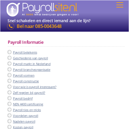
Snel schakelen en direct iemand aan de lijn?
Bel naar
085-0043648
Payroll Informatie
Payroll betekenis
Geschiedenis van payroll
Payroll markt in Nederland
Payroll brancheorganisatie
Payroll vormen
Payroll constructie
Voor wie is payroll interessant?
Zelf regelen bij payroll?
Payroll bedrijf
NEN 4400 certificering
Payroll tips en tricks
Voordelen payroll
Nadelen payroll
Kosten payroll