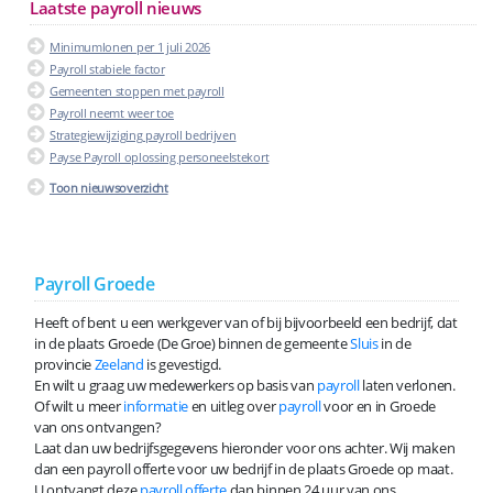
Laatste payroll nieuws
Minimumlonen per 1 juli 2026
Payroll stabiele factor
Gemeenten stoppen met payroll
Payroll neemt weer toe
Strategiewijziging payroll bedrijven
Payse Payroll oplossing personeelstekort
Toon nieuwsoverzicht
Payroll Groede
Heeft of bent u een werkgever van of bij bijvoorbeeld een bedrijf, dat
in de plaats Groede (De Groe) binnen de gemeente
Sluis
in de
provincie
Zeeland
is gevestigd.
En wilt u graag uw medewerkers op basis van
payroll
laten verlonen.
Of wilt u meer
informatie
en uitleg over
payroll
voor en in Groede
van ons ontvangen?
Laat dan uw bedrijfsgegevens hieronder voor ons achter. Wij maken
dan een payroll offerte voor uw bedrijf in de plaats Groede op maat.
U ontvangt deze
payroll offerte
dan binnen 24 uur van ons.