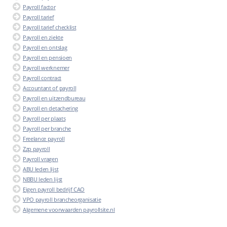
Payroll factor
Payroll tarief
Payroll tarief checklist
Payroll en ziekte
Payroll en ontslag
Payroll en pensioen
Payroll werknemer
Payroll contract
Accountant of payroll
Payroll en uitzendbureau
Payroll en detachering
Payroll per plaats
Payroll per branche
Freelance payroll
Zzp payroll
Payroll vragen
ABU leden lijst
NBBU leden lijst
Eigen payroll bedrijf CAO
VPO payroll brancheorganisatie
Algemene voorwaarden payrollsite.nl