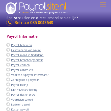
Snel schakelen en direct iemand aan de lijn?
Bel naar
085-0043648
Payroll Informatie
Payroll betekenis
Geschiedenis van payroll
Payroll markt in Nederland
Payroll brancheorganisatie
Payroll vormen
Payroll constructie
Voor wie is payroll interessant?
Zelf regelen bij payroll?
Payroll bedrijf
NEN 4400 certificering
Payroll tips en tricks
Voordelen payroll
Nadelen payroll
Kosten payroll