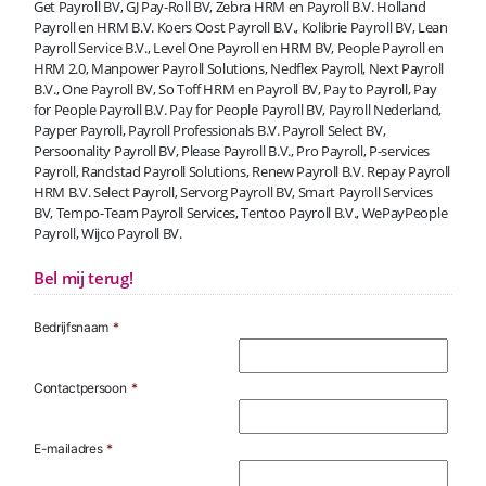
Get Payroll BV, GJ Pay-Roll BV, Zebra HRM en Payroll B.V. Holland
Payroll en HRM B.V. Koers Oost Payroll B.V., Kolibrie Payroll BV, Lean
Payroll Service B.V., Level One Payroll en HRM BV, People Payroll en
HRM 2.0, Manpower Payroll Solutions, Nedflex Payroll, Next Payroll
B.V., One Payroll BV, So Toff HRM en Payroll BV, Pay to Payroll, Pay
for People Payroll B.V. Pay for People Payroll BV, Payroll Nederland,
Payper Payroll, Payroll Professionals B.V. Payroll Select BV,
Persoonality Payroll BV, Please Payroll B.V., Pro Payroll, P-services
Payroll, Randstad Payroll Solutions, Renew Payroll B.V. Repay Payroll
HRM B.V. Select Payroll, Servorg Payroll BV, Smart Payroll Services
BV, Tempo-Team Payroll Services, Tentoo Payroll B.V., WePayPeople
Payroll, Wijco Payroll BV.
Bel mij terug!
Bedrijfsnaam
*
Contactpersoon
*
E-mailadres
*