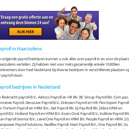
ayroll in Haarzuilens
 volgende payroll bedrijven kunnen u ook alles over payroll in en voor de plaats
arzuilens vertellen. Zij hebben niet voor niets gezamenlijk enkele 10.000en
rknemers door heel Nederland bij diverse bedrijven in verschillende plaatsen o
 payroll staan.
ayroll bedrijven in Nederland
 flexkracht payroll B.V., Adecco Payroll en HR BV, BC Group Payroll BV, Com.pas,
nnexie Payroll, Devocare Payroll B.V., Driessen Payroll en HR, Flex Expert Payroll
V. Fortium Payroll en HRM B.V., Get Payroll BV, GJ Pay-Roll BV, Zebra HRM en
yroll B.V. Holland Payroll en HRM B.V. Koers Oost Payroll B.V., Kolibrie Payroll BV
an Payroll Service B.V., Level One Payroll en HRM BV, People Payroll en HRM 2.0
npower Payroll Solutions, Nedflex Payroll, Next Payroll B.V., One Payroll BV, So