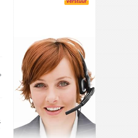
p
,
,