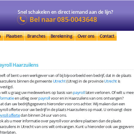
Snel schakelen en direct iemand aan de lijn?
Bel naar
085-0043648
n
Plaatsen
Branches
Berekening
Over ons
Contact
ayroll Haarzuilens
eft of bent u een werkgever van of bij bijvoorbeeld een bedrijf, dat in de plaats
aarzuilens binnen de gemeente
Utrecht
(Utreg) in de provincie
Utrecht
is
vestigd.
 wilt u graag uw medewerkers op basis van
payroll
laten verlonen. Of wilt u mee
formatie
en uitleg over
payroll
voor en in Haarzuilens van ons ontvangen?
at dan uw bedrijfsgegevens hieronder voor ons achter. Wij maken dan een
yroll offerte voor uw bedrijf in de plaats Haarzuilens op maat. U ontvangt deze
yroll offerte
dan binnen 24 uur van ons.
k als u meer informatie over payroll voor andere plaatsen dan de plaats
arzuilens in Utrecht van ons wilt ontvangen. Kunt u hieronder ook uw gegeven
hterlaten.