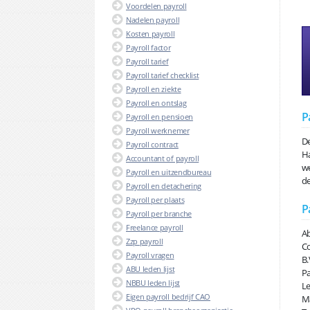
Voordelen payroll
Nadelen payroll
Kosten payroll
Payroll factor
Payroll tarief
Payroll tarief checklist
Payroll en ziekte
Payroll en ontslag
P
Payroll en pensioen
Payroll werknemer
De
Payroll contract
Ha
Accountant of payroll
we
Payroll en uitzendbureau
de
Payroll en detachering
Payroll per plaats
P
Payroll per branche
Freelance payroll
Ab
Zzp payroll
Co
Payroll vragen
B.
ABU leden lijst
Pa
NBBU leden lijst
Le
Eigen payroll bedrijf CAO
Ma