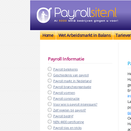
Home
Wet Arbeidsmarkt in Balans
Tarieve
Payroll Informatie
P
Payroll betekenis
He
Geschiedenis van payroll
H
Payroll markt in Nederland
ge
Payroll brancheorganisatie
En
Payroll vormen
in
Payroll constructie
La
Voor wie is payroll interessant?
pa
Zelf regelen bij payroll?
pa
Payroll bedrijf
Oo
NEN 4400 certificering
Ha
Payroll tips en tricks
ac