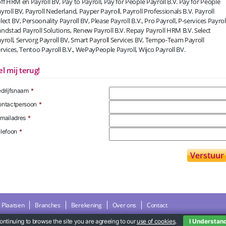
ff HRM en Payroll BV, Pay to Payroll, Pay for People Payroll B.V. Pay for People
yroll BV, Payroll Nederland, Payper Payroll, Payroll Professionals B.V. Payroll
lect BV, Persoonality Payroll BV, Please Payroll B.V., Pro Payroll, P-services Payroll
ndstad Payroll Solutions, Renew Payroll B.V. Repay Payroll HRM B.V. Select
yroll, Servorg Payroll BV, Smart Payroll Services BV, Tempo-Team Payroll
rvices, Tentoo Payroll B.V., WePayPeople Payroll, Wijco Payroll BV.
el mij terug!
drijfsnaam
*
ntactpersoon
*
mailadres
*
lefoon
*
Plaatsen
Branches
Berekening
Over ons
Contact
ontinuing to browse the site you are agreeing to our
use of cookies
.
I Understan