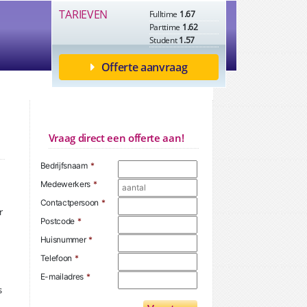
TARIEVEN
Fulltime
1.67
Parttime
1.62
Student
1.57
Offerte aanvraag
Vraag direct een offerte aan!
Bedrijfsnaam
*
Medewerkers
*
Contactpersoon
*
r
Postcode
*
Huisnummer
*
Telefoon
*
E-mailadres
*
s