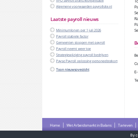
VPO payroll brancheorganisatie
To
Algemene voorwaarden payrollsite.nl
Pa
Se
Ra
Laatste payroll nieuws
Pa
Se
Minimumlonen per 1 juli 2026
Payroll stabiele factor
B
Gemeenten stoppen met payroll
Payroll neemt weer toe
Strategiewijziging payroll bedrijven
Be
Payse Payroll oplossing personeelstekort
Co
Toon nieuwsoverzicht
E-
Te
Home
Wet Arbeidsmarkt in Balans
Tarieven
By c