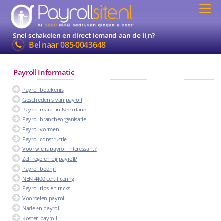
Snel schakelen en direct iemand aan de lijn?
Bel naar
085-0043648
Payroll Informatie
Payroll betekenis
Geschiedenis van payroll
Payroll markt in Nederland
Payroll brancheorganisatie
Payroll vormen
Payroll constructie
Voor wie is payroll interessant?
Zelf regelen bij payroll?
Payroll bedrijf
NEN 4400 certificering
Payroll tips en tricks
Voordelen payroll
Nadelen payroll
Kosten payroll