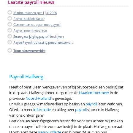
Laatste payroll nieuws
Minimumlonen per 1 juli 2026
Payroll stabiele factor
Gemeenten stoppen met payroll
Payroll neemt weer toe
Strategiewijziging payroll bedrijven
Payse Payroll oplossing personeelstekort
Toon nieuwsoverzicht
Payroll Halfweg
Heeft of bent u een werkgever van of bij bijvoorbeeld een bedrijf, dat
in de plaats Halfweg binnen de gemeente
Haarlemmermeer
in de
provincie
Noord-Holland
is gevestigd.
En wilt u graag uw medewerkers op basis van
payroll
laten verlonen.
Of wilt u meer
informatie
en uitleg over
payroll
voor en in Halfweg
van ons ontvangen?
Laat dan uw bedrijfsgegevens hieronder voor ons achter. Wij maken
dan een payroll offerte voor uw bedrijf in de plaats Halfweg op maat.
U ontvangt deze
payroll offerte
dan binnen 24 uur van ons.