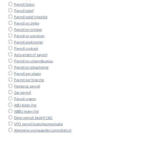
Payroll factor
Payroll tarief
Payroll tarief checklist
Payroll en ziekte
Payroll en ontslag
Payroll en pensioen
Payroll werknemer
Payroll contract
Accountant of payroll
Payroll en uitzendbureau
Payroll en detachering
Payroll per plaats
Payroll per branche
Freelance payroll
Zzp payroll
Payroll vragen
ABU leden lijst
NBBU leden lijst
Eigen payroll bedrijf CAO
VPO payroll brancheorganisatie
Algemene voorwaarden payrollsite.nl