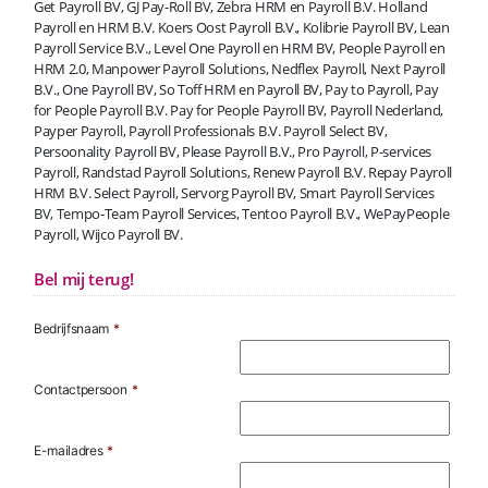
Get Payroll BV, GJ Pay-Roll BV, Zebra HRM en Payroll B.V. Holland
Payroll en HRM B.V. Koers Oost Payroll B.V., Kolibrie Payroll BV, Lean
Payroll Service B.V., Level One Payroll en HRM BV, People Payroll en
HRM 2.0, Manpower Payroll Solutions, Nedflex Payroll, Next Payroll
B.V., One Payroll BV, So Toff HRM en Payroll BV, Pay to Payroll, Pay
for People Payroll B.V. Pay for People Payroll BV, Payroll Nederland,
Payper Payroll, Payroll Professionals B.V. Payroll Select BV,
Persoonality Payroll BV, Please Payroll B.V., Pro Payroll, P-services
Payroll, Randstad Payroll Solutions, Renew Payroll B.V. Repay Payroll
HRM B.V. Select Payroll, Servorg Payroll BV, Smart Payroll Services
BV, Tempo-Team Payroll Services, Tentoo Payroll B.V., WePayPeople
Payroll, Wijco Payroll BV.
Bel mij terug!
Bedrijfsnaam
*
Contactpersoon
*
E-mailadres
*