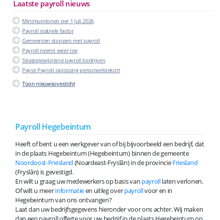
Laatste payroll nieuws
Minimumlonen per 1 juli 2026
Payroll stabiele factor
Gemeenten stoppen met payroll
Payroll neemt weer toe
Strategiewijziging payroll bedrijven
Payse Payroll oplossing personeelstekort
Toon nieuwsoverzicht
Payroll Hegebeintum
Heeft of bent u een werkgever van of bij bijvoorbeeld een bedrijf, dat
in de plaats Hegebeintum (Hegebeintum) binnen de gemeente
Noordoost-Friesland
(Noardeast-Fryslân) in de provincie
Friesland
(Fryslân) is gevestigd.
En wilt u graag uw medewerkers op basis van
payroll
laten verlonen.
Of wilt u meer
informatie
en uitleg over
payroll
voor en in
Hegebeintum van ons ontvangen?
Laat dan uw bedrijfsgegevens hieronder voor ons achter. Wij maken
dan een payroll offerte voor uw bedrijf in de plaats Hegebeintum op