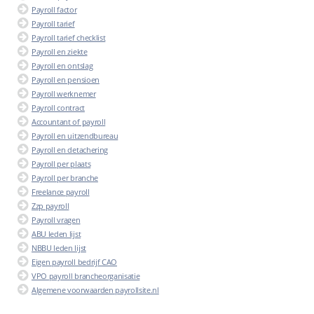
Payroll factor
Payroll tarief
Payroll tarief checklist
Payroll en ziekte
Payroll en ontslag
Payroll en pensioen
Payroll werknemer
Payroll contract
Accountant of payroll
Payroll en uitzendbureau
Payroll en detachering
Payroll per plaats
Payroll per branche
Freelance payroll
Zzp payroll
Payroll vragen
ABU leden lijst
NBBU leden lijst
Eigen payroll bedrijf CAO
VPO payroll brancheorganisatie
Algemene voorwaarden payrollsite.nl