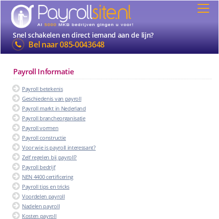
Snel schakelen en direct iemand aan de lijn?
Bel naar
085-0043648
Payroll Informatie
Payroll betekenis
Geschiedenis van payroll
Payroll markt in Nederland
Payroll brancheorganisatie
Payroll vormen
Payroll constructie
Voor wie is payroll interessant?
Zelf regelen bij payroll?
Payroll bedrijf
NEN 4400 certificering
Payroll tips en tricks
Voordelen payroll
Nadelen payroll
Kosten payroll