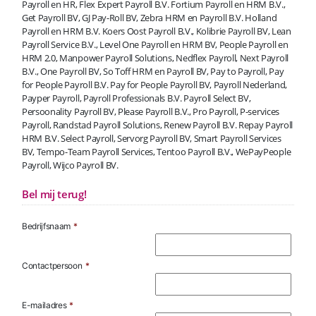
Payroll en HR, Flex Expert Payroll B.V. Fortium Payroll en HRM B.V.,
Get Payroll BV, GJ Pay-Roll BV, Zebra HRM en Payroll B.V. Holland
Payroll en HRM B.V. Koers Oost Payroll B.V., Kolibrie Payroll BV, Lean
Payroll Service B.V., Level One Payroll en HRM BV, People Payroll en
HRM 2.0, Manpower Payroll Solutions, Nedflex Payroll, Next Payroll
B.V., One Payroll BV, So Toff HRM en Payroll BV, Pay to Payroll, Pay
for People Payroll B.V. Pay for People Payroll BV, Payroll Nederland,
Payper Payroll, Payroll Professionals B.V. Payroll Select BV,
Persoonality Payroll BV, Please Payroll B.V., Pro Payroll, P-services
Payroll, Randstad Payroll Solutions, Renew Payroll B.V. Repay Payroll
HRM B.V. Select Payroll, Servorg Payroll BV, Smart Payroll Services
BV, Tempo-Team Payroll Services, Tentoo Payroll B.V., WePayPeople
Payroll, Wijco Payroll BV.
Bel mij terug!
Bedrijfsnaam
*
Contactpersoon
*
E-mailadres
*