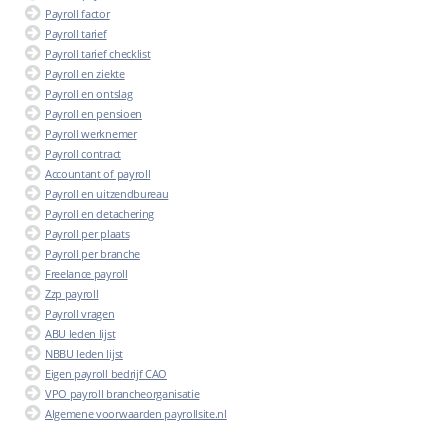
Payroll factor
Payroll tarief
Payroll tarief checklist
Payroll en ziekte
Payroll en ontslag
Payroll en pensioen
Payroll werknemer
Payroll contract
Accountant of payroll
Payroll en uitzendbureau
Payroll en detachering
Payroll per plaats
Payroll per branche
Freelance payroll
Zzp payroll
Payroll vragen
ABU leden lijst
NBBU leden lijst
Eigen payroll bedrijf CAO
VPO payroll brancheorganisatie
Algemene voorwaarden payrollsite.nl