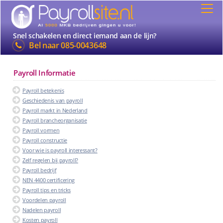
Snel schakelen en direct iemand aan de lijn?
Bel naar
085-0043648
Payroll Informatie
Payroll betekenis
Geschiedenis van payroll
Payroll markt in Nederland
Payroll brancheorganisatie
Payroll vormen
Payroll constructie
Voor wie is payroll interessant?
Zelf regelen bij payroll?
Payroll bedrijf
NEN 4400 certificering
Payroll tips en tricks
Voordelen payroll
Nadelen payroll
Kosten payroll