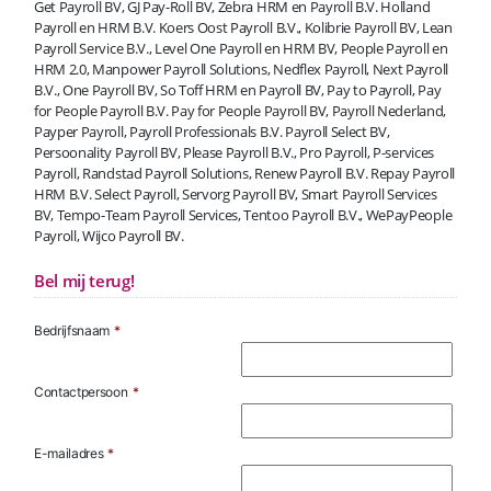
Get Payroll BV, GJ Pay-Roll BV, Zebra HRM en Payroll B.V. Holland
Payroll en HRM B.V. Koers Oost Payroll B.V., Kolibrie Payroll BV, Lean
Payroll Service B.V., Level One Payroll en HRM BV, People Payroll en
HRM 2.0, Manpower Payroll Solutions, Nedflex Payroll, Next Payroll
B.V., One Payroll BV, So Toff HRM en Payroll BV, Pay to Payroll, Pay
for People Payroll B.V. Pay for People Payroll BV, Payroll Nederland,
Payper Payroll, Payroll Professionals B.V. Payroll Select BV,
Persoonality Payroll BV, Please Payroll B.V., Pro Payroll, P-services
Payroll, Randstad Payroll Solutions, Renew Payroll B.V. Repay Payroll
HRM B.V. Select Payroll, Servorg Payroll BV, Smart Payroll Services
BV, Tempo-Team Payroll Services, Tentoo Payroll B.V., WePayPeople
Payroll, Wijco Payroll BV.
Bel mij terug!
Bedrijfsnaam
*
Contactpersoon
*
E-mailadres
*