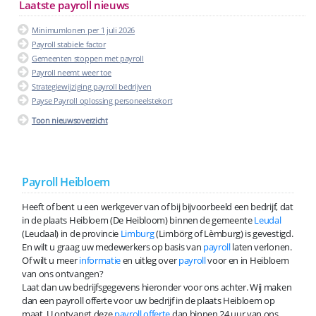
Laatste payroll nieuws
Minimumlonen per 1 juli 2026
Payroll stabiele factor
Gemeenten stoppen met payroll
Payroll neemt weer toe
Strategiewijziging payroll bedrijven
Payse Payroll oplossing personeelstekort
Toon nieuwsoverzicht
Payroll Heibloem
Heeft of bent u een werkgever van of bij bijvoorbeeld een bedrijf, dat
in de plaats Heibloem (De Heibloom) binnen de gemeente
Leudal
(Leudaal) in de provincie
Limburg
(Limbörg of Lèmburg) is gevestigd.
En wilt u graag uw medewerkers op basis van
payroll
laten verlonen.
Of wilt u meer
informatie
en uitleg over
payroll
voor en in Heibloem
van ons ontvangen?
Laat dan uw bedrijfsgegevens hieronder voor ons achter. Wij maken
dan een payroll offerte voor uw bedrijf in de plaats Heibloem op
maat. U ontvangt deze
payroll offerte
dan binnen 24 uur van ons.