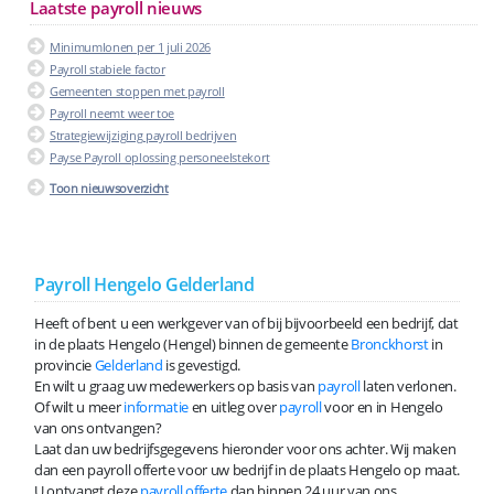
Laatste payroll nieuws
Minimumlonen per 1 juli 2026
Payroll stabiele factor
Gemeenten stoppen met payroll
Payroll neemt weer toe
Strategiewijziging payroll bedrijven
Payse Payroll oplossing personeelstekort
Toon nieuwsoverzicht
Payroll Hengelo Gelderland
Heeft of bent u een werkgever van of bij bijvoorbeeld een bedrijf, dat
in de plaats Hengelo (Hengel) binnen de gemeente
Bronckhorst
in
provincie
Gelderland
is gevestigd.
En wilt u graag uw medewerkers op basis van
payroll
laten verlonen.
Of wilt u meer
informatie
en uitleg over
payroll
voor en in Hengelo
van ons ontvangen?
Laat dan uw bedrijfsgegevens hieronder voor ons achter. Wij maken
dan een payroll offerte voor uw bedrijf in de plaats Hengelo op maat.
U ontvangt deze
payroll offerte
dan binnen 24 uur van ons.