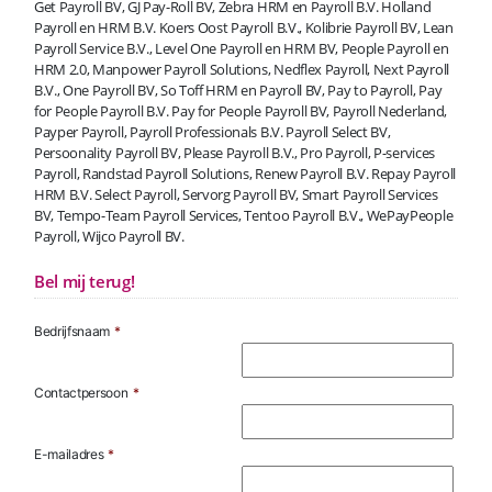
Get Payroll BV, GJ Pay-Roll BV, Zebra HRM en Payroll B.V. Holland
Payroll en HRM B.V. Koers Oost Payroll B.V., Kolibrie Payroll BV, Lean
Payroll Service B.V., Level One Payroll en HRM BV, People Payroll en
HRM 2.0, Manpower Payroll Solutions, Nedflex Payroll, Next Payroll
B.V., One Payroll BV, So Toff HRM en Payroll BV, Pay to Payroll, Pay
for People Payroll B.V. Pay for People Payroll BV, Payroll Nederland,
Payper Payroll, Payroll Professionals B.V. Payroll Select BV,
Persoonality Payroll BV, Please Payroll B.V., Pro Payroll, P-services
Payroll, Randstad Payroll Solutions, Renew Payroll B.V. Repay Payroll
HRM B.V. Select Payroll, Servorg Payroll BV, Smart Payroll Services
BV, Tempo-Team Payroll Services, Tentoo Payroll B.V., WePayPeople
Payroll, Wijco Payroll BV.
Bel mij terug!
Bedrijfsnaam
*
Contactpersoon
*
E-mailadres
*