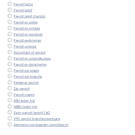
Payroll factor
Payroll tarief
Payroll tarief checklist
Payroll en ziekte
Payroll en ontslag
Payroll en pensioen
Payroll werknemer
Payroll contract
Accountant of payroll
Payroll en uitzendbureau
Payroll en detachering
Payroll per plaats
Payroll per branche
Freelance payroll
Zzp payroll
Payroll vragen
ABU leden lijst
NBBU leden lijst
Eigen payroll bedrijf CAO
VPO payroll brancheorganisatie
Algemene voorwaarden payrollsite.nl