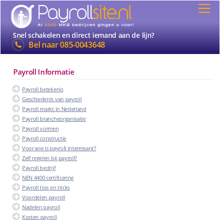
Snel schakelen en direct iemand aan de lijn?
Bel naar
085-0043648
Payroll Informatie
Payroll betekenis
Geschiedenis van payroll
Payroll markt in Nederland
Payroll brancheorganisatie
Payroll vormen
Payroll constructie
Voor wie is payroll interessant?
Zelf regelen bij payroll?
Payroll bedrijf
NEN 4400 certificering
Payroll tips en tricks
Voordelen payroll
Nadelen payroll
Kosten payroll