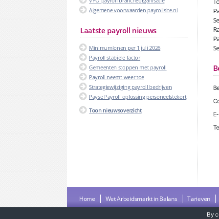
VPO payroll brancheorganisatie
To
Algemene voorwaarden payrollsite.nl
Pa
Se
Ra
Laatste payroll nieuws
Pa
Se
Minimumlonen per 1 juli 2026
Payroll stabiele factor
B
Gemeenten stoppen met payroll
Payroll neemt weer toe
Strategiewijziging payroll bedrijven
Be
Payse Payroll oplossing personeelstekort
Co
Toon nieuwsoverzicht
E-
Te
Home
Wet Arbeidsmarkt in Balans
Tarieven
By c