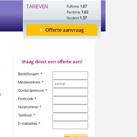
TARIEVEN
Fulltime
1.67
Parttime
1.62
Student
1.57
Offerte aanvraag
Vraag direct een offerte aan!
Bedrijfsnaam
*
Medewerkers
*
Contactpersoon
*
r
Postcode
*
Huisnummer
*
Telefoon
*
E-mailadres
*