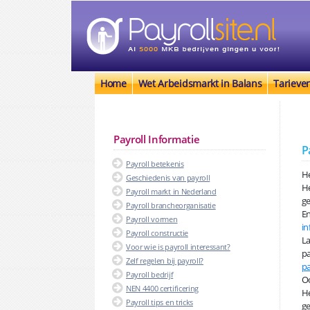
Home
Wet Arbeidsmarkt in Balans
Tarieve
Payroll Informatie
P
Payroll betekenis
He
Geschiedenis van payroll
H
Payroll markt in Nederland
ge
Payroll brancheorganisatie
En
Payroll vormen
in
Payroll constructie
La
Voor wie is payroll interessant?
pa
Zelf regelen bij payroll?
pa
Payroll bedrijf
Oo
NEN 4400 certificering
He
Payroll tips en tricks
ge