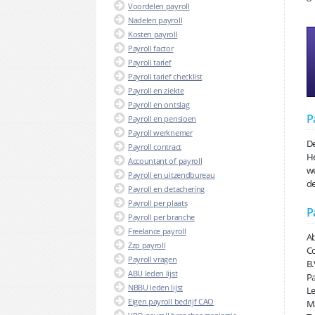
Voordelen payroll
Nadelen payroll
Kosten payroll
Payroll factor
Payroll tarief
Payroll tarief checklist
Payroll en ziekte
Payroll en ontslag
P
Payroll en pensioen
Payroll werknemer
De
Payroll contract
He
Accountant of payroll
we
Payroll en uitzendbureau
de
Payroll en detachering
Payroll per plaats
P
Payroll per branche
Freelance payroll
Ab
Zzp payroll
Co
Payroll vragen
B.
ABU leden lijst
Pa
NBBU leden lijst
Le
Eigen payroll bedrijf CAO
Ma