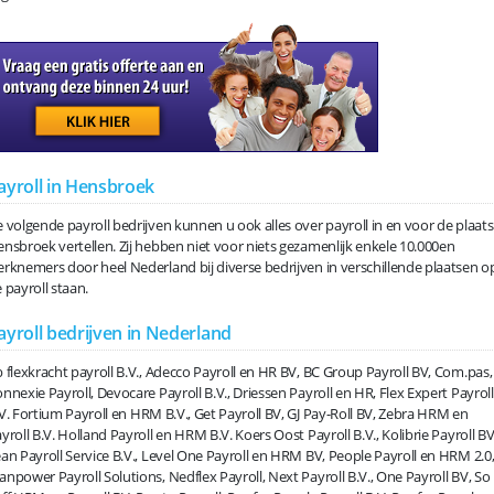
ayroll in Hensbroek
 volgende payroll bedrijven kunnen u ook alles over payroll in en voor de plaats
nsbroek vertellen. Zij hebben niet voor niets gezamenlijk enkele 10.000en
rknemers door heel Nederland bij diverse bedrijven in verschillende plaatsen o
 payroll staan.
ayroll bedrijven in Nederland
 flexkracht payroll B.V., Adecco Payroll en HR BV, BC Group Payroll BV, Com.pas,
nnexie Payroll, Devocare Payroll B.V., Driessen Payroll en HR, Flex Expert Payroll
V. Fortium Payroll en HRM B.V., Get Payroll BV, GJ Pay-Roll BV, Zebra HRM en
yroll B.V. Holland Payroll en HRM B.V. Koers Oost Payroll B.V., Kolibrie Payroll BV
an Payroll Service B.V., Level One Payroll en HRM BV, People Payroll en HRM 2.0
npower Payroll Solutions, Nedflex Payroll, Next Payroll B.V., One Payroll BV, So