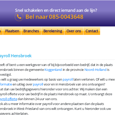
Snel schakelen en direct iemand aan de lijn?
Bel naar
085-0043648
n
Plaatsen
Branches
Berekening
Over ons
Contact
ayroll Hensbroek
eft of bent u een werkgever van of bij bijvoorbeeld een bedrijf, dat in de plaats
ensbroek binnen de gemeente
Koggenland
in de provincie
Noord-Holland
is
vestigd.
 wilt u graag uw medewerkers op basis van
payroll
laten verlonen. Of wilt u mee
formatie
en uitleg over
payroll
voor en in Hensbroek van ons ontvangen?
at dan uw bedrijfsgegevens hieronder voor ons achter. Wij maken dan een
yroll offerte voor uw bedrijf in de plaats Hensbroek op maat. U ontvangt deze
yroll offerte
dan binnen 24 uur van ons.
k als u meer informatie over payroll voor andere plaatsen dan de plaats
nsbroek in West-Friesland van ons wilt ontvangen. Kunt u hieronder ook uw
gevens achterlaten.