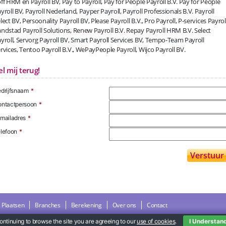
ff HRM en Payroll BV, Pay to Payroll, Pay for People Payroll B.V. Pay for People
yroll BV, Payroll Nederland, Payper Payroll, Payroll Professionals B.V. Payroll
lect BV, Persoonality Payroll BV, Please Payroll B.V., Pro Payroll, P-services Payroll
ndstad Payroll Solutions, Renew Payroll B.V. Repay Payroll HRM B.V. Select
yroll, Servorg Payroll BV, Smart Payroll Services BV, Tempo-Team Payroll
rvices, Tentoo Payroll B.V., WePayPeople Payroll, Wijco Payroll BV.
el mij terug!
drijfsnaam
*
ntactpersoon
*
mailadres
*
lefoon
*
Plaatsen
Branches
Berekening
Over ons
Contact
ontinuing to browse the site you are agreeing to our
use of cookies
.
I Understan