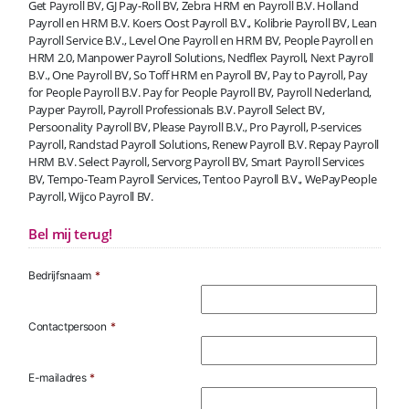
Get Payroll BV, GJ Pay-Roll BV, Zebra HRM en Payroll B.V. Holland
Payroll en HRM B.V. Koers Oost Payroll B.V., Kolibrie Payroll BV, Lean
Payroll Service B.V., Level One Payroll en HRM BV, People Payroll en
HRM 2.0, Manpower Payroll Solutions, Nedflex Payroll, Next Payroll
B.V., One Payroll BV, So Toff HRM en Payroll BV, Pay to Payroll, Pay
for People Payroll B.V. Pay for People Payroll BV, Payroll Nederland,
Payper Payroll, Payroll Professionals B.V. Payroll Select BV,
Persoonality Payroll BV, Please Payroll B.V., Pro Payroll, P-services
Payroll, Randstad Payroll Solutions, Renew Payroll B.V. Repay Payroll
HRM B.V. Select Payroll, Servorg Payroll BV, Smart Payroll Services
BV, Tempo-Team Payroll Services, Tentoo Payroll B.V., WePayPeople
Payroll, Wijco Payroll BV.
Bel mij terug!
Bedrijfsnaam
*
Contactpersoon
*
E-mailadres
*