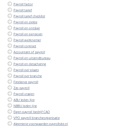
Payroll factor
Payroll tarief
Payroll tarief checklist
Payroll en ziekte
Payroll en ontslag
Payroll en pensioen
Payroll werknemer
Payroll contract
Accountant of payroll
Payroll en uitzendbureau
Payroll en detachering
Payroll per plaats
Payroll per branche
Freelance payroll
Zzp payroll
Payroll vragen
ABU leden lijst
NBBU leden lijst
Eigen payroll bedrijf CAO
VPO payroll brancheorganisatie
Algemene voorwaarden payrollsite.nl