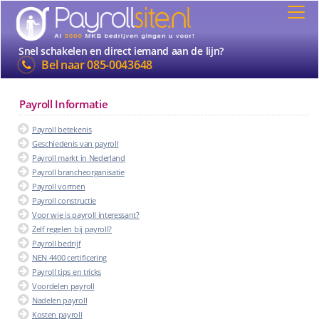
Snel schakelen en direct iemand aan de lijn?
Bel naar
085-0043648
Payroll Informatie
Payroll betekenis
Geschiedenis van payroll
Payroll markt in Nederland
Payroll brancheorganisatie
Payroll vormen
Payroll constructie
Voor wie is payroll interessant?
Zelf regelen bij payroll?
Payroll bedrijf
NEN 4400 certificering
Payroll tips en tricks
Voordelen payroll
Nadelen payroll
Kosten payroll