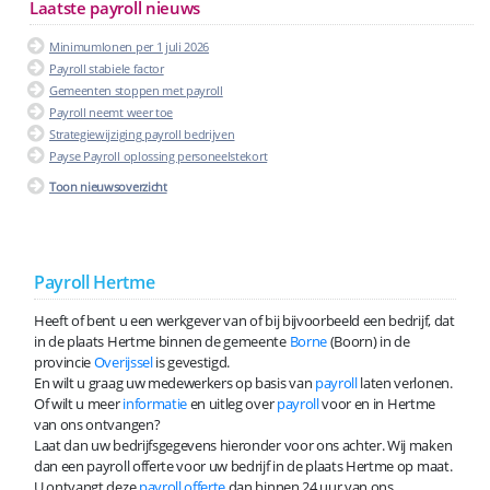
Laatste payroll nieuws
Minimumlonen per 1 juli 2026
Payroll stabiele factor
Gemeenten stoppen met payroll
Payroll neemt weer toe
Strategiewijziging payroll bedrijven
Payse Payroll oplossing personeelstekort
Toon nieuwsoverzicht
Payroll Hertme
Heeft of bent u een werkgever van of bij bijvoorbeeld een bedrijf, dat
in de plaats Hertme binnen de gemeente
Borne
(Boorn) in de
provincie
Overijssel
is gevestigd.
En wilt u graag uw medewerkers op basis van
payroll
laten verlonen.
Of wilt u meer
informatie
en uitleg over
payroll
voor en in Hertme
van ons ontvangen?
Laat dan uw bedrijfsgegevens hieronder voor ons achter. Wij maken
dan een payroll offerte voor uw bedrijf in de plaats Hertme op maat.
U ontvangt deze
payroll offerte
dan binnen 24 uur van ons.