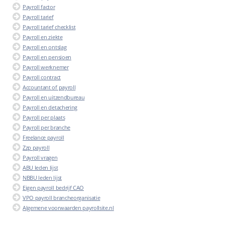
Payroll factor
Payroll tarief
Payroll tarief checklist
Payroll en ziekte
Payroll en ontslag
Payroll en pensioen
Payroll werknemer
Payroll contract
Accountant of payroll
Payroll en uitzendbureau
Payroll en detachering
Payroll per plaats
Payroll per branche
Freelance payroll
Zzp payroll
Payroll vragen
ABU leden lijst
NBBU leden lijst
Eigen payroll bedrijf CAO
VPO payroll brancheorganisatie
Algemene voorwaarden payrollsite.nl