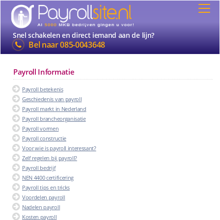
Snel schakelen en direct iemand aan de lijn?
Bel naar
085-0043648
Payroll Informatie
Payroll betekenis
Geschiedenis van payroll
Payroll markt in Nederland
Payroll brancheorganisatie
Payroll vormen
Payroll constructie
Voor wie is payroll interessant?
Zelf regelen bij payroll?
Payroll bedrijf
NEN 4400 certificering
Payroll tips en tricks
Voordelen payroll
Nadelen payroll
Kosten payroll