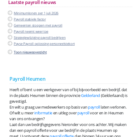
Laatste payroll nieuws
Minimumlonen per 1 juli 2026
Payroll stabiele factor
Gemeenten stoppen met payroll
Payroll neemt weer toe
Strategiewijziging payroll bedrijven
Payse Payroll oplossing personeelstekort
Toon nieuwsoverzicht
Payroll Heumen
Heeft of bent u een werkgever van of bij bijvoorbeeld een bedrijf, dat
in de plaats Heumen binnen de provincie
Gelderland
(Gelderlaand) is
gevestigd.
En wilt u graag uw medewerkers op basis van
payroll
laten verlonen.
Of wilt u meer
informatie
en uitleg over
payroll
voor en in Heumen
van ons ontvangen?
Laat dan uw bedrijfsgegevens hieronder voor ons achter. Wij maken
dan een payroll offerte voor uw bedrijf in de plaats Heumen op
maat. U ontvangt deze
payroll offerte
dan binnen 24 uur van ons.