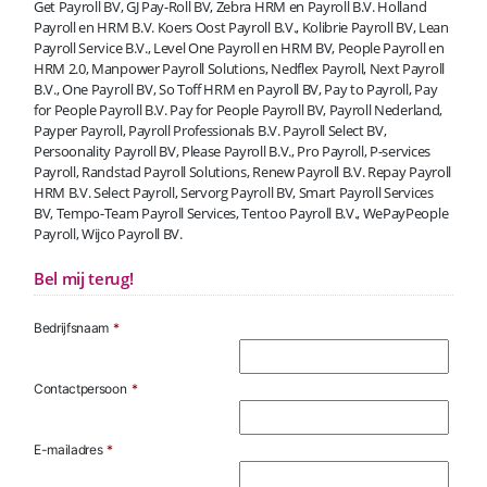
Get Payroll BV, GJ Pay-Roll BV, Zebra HRM en Payroll B.V. Holland
Payroll en HRM B.V. Koers Oost Payroll B.V., Kolibrie Payroll BV, Lean
Payroll Service B.V., Level One Payroll en HRM BV, People Payroll en
HRM 2.0, Manpower Payroll Solutions, Nedflex Payroll, Next Payroll
B.V., One Payroll BV, So Toff HRM en Payroll BV, Pay to Payroll, Pay
for People Payroll B.V. Pay for People Payroll BV, Payroll Nederland,
Payper Payroll, Payroll Professionals B.V. Payroll Select BV,
Persoonality Payroll BV, Please Payroll B.V., Pro Payroll, P-services
Payroll, Randstad Payroll Solutions, Renew Payroll B.V. Repay Payroll
HRM B.V. Select Payroll, Servorg Payroll BV, Smart Payroll Services
BV, Tempo-Team Payroll Services, Tentoo Payroll B.V., WePayPeople
Payroll, Wijco Payroll BV.
Bel mij terug!
Bedrijfsnaam
*
Contactpersoon
*
E-mailadres
*