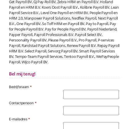
Get Payroll BV, GJ Pay-Roll BV, Zebra HRM en Payroll B.V. Holland
Payroll en HRM B.V. Koers Oost Payroll B.V., Kolibrie Payroll BV, Lean
Payroll Service B.V., Level One Payroll en HRM BV, People Payroll en
HRM 2.0, Manpower Payroll Solutions, Nedflex Payroll, Next Payroll
B.V., One Payroll BV, So Toff HRM en Payroll BV, Pay to Payroll, Pay
for People Payroll B.V. Pay for People Payroll BV, Payroll Nederland,
Payper Payroll, Payroll Professionals B.V. Payroll Select BV,
Persoonality Payroll BV, Please Payroll B.V., Pro Payroll, P-services
Payroll, Randstad Payroll Solutions, Renew Payroll B.V. Repay Payroll
HRM B.V. Select Payroll, Servorg Payroll BV, Smart Payroll Services
BV, Tempo-Team Payroll Services, Tentoo Payroll B.V., WePayPeople
Payroll, Wijco Payroll BV.
Bel mij terug!
Bedrijfsnaam
*
Contactpersoon
*
E-mailadres
*