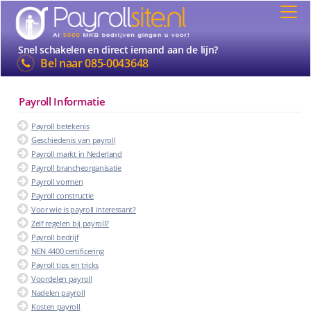
Snel schakelen en direct iemand aan de lijn?
Bel naar
085-0043648
Payroll Informatie
Payroll betekenis
Geschiedenis van payroll
Payroll markt in Nederland
Payroll brancheorganisatie
Payroll vormen
Payroll constructie
Voor wie is payroll interessant?
Zelf regelen bij payroll?
Payroll bedrijf
NEN 4400 certificering
Payroll tips en tricks
Voordelen payroll
Nadelen payroll
Kosten payroll