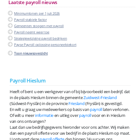
Laatste payroll nieuws
Minimumlonen per 1 juli 2026
Payroll stabiele factor
Gemeenten stoppen met payroll
Payroll neemt weer toe
Strategiewijziging payroll bedrijven
Payse Payroll oplossing personeelstekort
Toon nieuwsoverzicht
Payroll Hieslum
Heeft of bent u een werkgever van of bij bijvoorbeeld een bedrijf, dat
in de plaats Hieslum binnen de gemeente
Zuidwest-Friesland
(Súdwest-Fryslân) in de provincie
Friesland
(Fryslân) is gevestigd.
En wilt u graag uw medewerkers op basis van
payroll
laten verlonen.
Of wilt u meer
informatie
en uitleg over
payroll
voor en in Hieslum
van ons ontvangen?
Laat dan uw bedrijfsgegevens hieronder voor ons achter. Wij maken
dan een payroll offerte voor uw bedrijf in de plaats Hieslum op maat.
U ontvangt deze
payroll offerte
dan binnen 24 uur van ons.