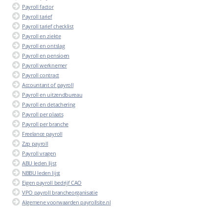
Payroll factor
Payroll tarief
Payroll tarief checklist
Payroll en ziekte
Payroll en ontslag
Payroll en pensioen
Payroll werknemer
Payroll contract
Accountant of payroll
Payroll en uitzendbureau
Payroll en detachering
Payroll per plaats
Payroll per branche
Freelance payroll
Zzp payroll
Payroll vragen
ABU leden lijst
NBBU leden lijst
Eigen payroll bedrijf CAO
VPO payroll brancheorganisatie
Algemene voorwaarden payrollsite.nl