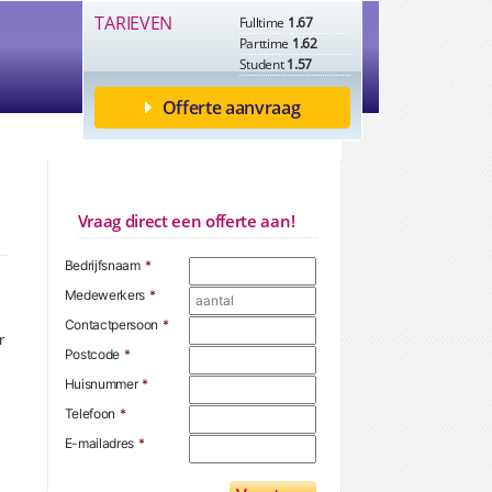
TARIEVEN
Fulltime
1.67
Parttime
1.62
Student
1.57
Offerte aanvraag
Vraag direct een offerte aan!
Bedrijfsnaam
*
Medewerkers
*
Contactpersoon
*
r
Postcode
*
Huisnummer
*
Telefoon
*
E-mailadres
*