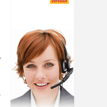
p
,
,