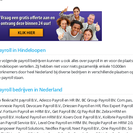
ayroll in Hindeloopen
 volgende payroll bedrijven kunnen u ook alles over payroll in en voor de plaats
ndeloopen vertellen. Zij hebben niet voor niets gezamenlijk enkele 10.000en
rknemers door heel Nederland bij diverse bedrijven in verschillende plaatsen o
 payroll staan.
ayroll bedrijven in Nederland
 flexkracht payroll B.V., Adecco Payroll en HR BV, BC Group Payroll BV, Com.pas,
nnexie Payroll, Devocare Payroll B.V., Driessen Payroll en HR, Flex Expert Payroll
V. Fortium Payroll en HRM B.V., Get Payroll BV, GJ Pay-Roll BV, Zebra HRM en
yroll B.V. Holland Payroll en HRM B.V. Koers Oost Payroll B.V., Kolibrie Payroll BV
an Payroll Service B.V., Level One Payroll en HRM BV, People Payroll en HRM 2.0
npower Payroll Solutions, Nedflex Payroll, Next Payroll B.V., One Payroll BV, So