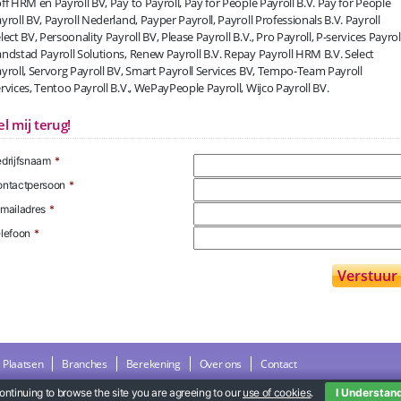
ff HRM en Payroll BV, Pay to Payroll, Pay for People Payroll B.V. Pay for People
yroll BV, Payroll Nederland, Payper Payroll, Payroll Professionals B.V. Payroll
lect BV, Persoonality Payroll BV, Please Payroll B.V., Pro Payroll, P-services Payroll
ndstad Payroll Solutions, Renew Payroll B.V. Repay Payroll HRM B.V. Select
yroll, Servorg Payroll BV, Smart Payroll Services BV, Tempo-Team Payroll
rvices, Tentoo Payroll B.V., WePayPeople Payroll, Wijco Payroll BV.
el mij terug!
drijfsnaam
*
ntactpersoon
*
mailadres
*
lefoon
*
Plaatsen
Branches
Berekening
Over ons
Contact
ontinuing to browse the site you are agreeing to our
use of cookies
.
I Understan