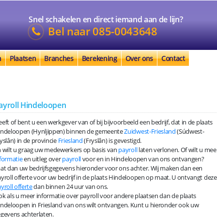
Snel schakelen en direct iemand aan de lijn?
Bel naar
085-0043648
n
Plaatsen
Branches
Berekening
Over ons
Contact
ayroll Hindeloopen
eft of bent u een werkgever van of bij bijvoorbeeld een bedrijf, dat in de plaats
indeloopen (Hynljippen) binnen de gemeente
Zuidwest-Friesland
(Súdwest-
yslân) in de provincie
Friesland
(Fryslân) is gevestigd.
 wilt u graag uw medewerkers op basis van
payroll
laten verlonen. Of wilt u mee
formatie
en uitleg over
payroll
voor en in Hindeloopen van ons ontvangen?
at dan uw bedrijfsgegevens hieronder voor ons achter. Wij maken dan een
yroll offerte voor uw bedrijf in de plaats Hindeloopen op maat. U ontvangt deze
yroll offerte
dan binnen 24 uur van ons.
k als u meer informatie over payroll voor andere plaatsen dan de plaats
ndeloopen in Friesland van ons wilt ontvangen. Kunt u hieronder ook uw
gevens achterlaten.