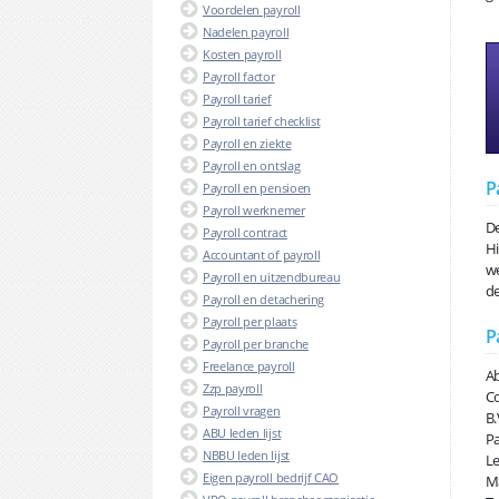
Voordelen payroll
Nadelen payroll
Kosten payroll
Payroll factor
Payroll tarief
Payroll tarief checklist
Payroll en ziekte
Payroll en ontslag
P
Payroll en pensioen
Payroll werknemer
De
Payroll contract
Hi
Accountant of payroll
we
Payroll en uitzendbureau
de
Payroll en detachering
Payroll per plaats
P
Payroll per branche
Freelance payroll
Ab
Zzp payroll
Co
Payroll vragen
B.
ABU leden lijst
Pa
NBBU leden lijst
Le
Eigen payroll bedrijf CAO
Ma