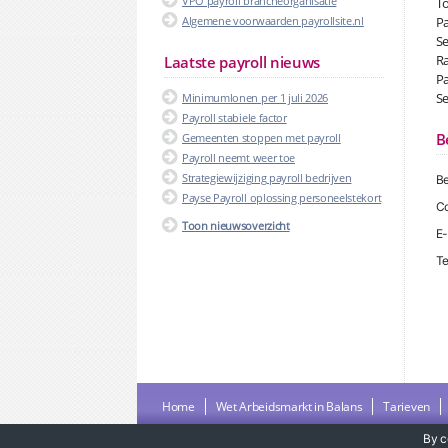
VPO payroll brancheorganisatie
To
Algemene voorwaarden payrollsite.nl
Pa
Se
Ra
Laatste payroll nieuws
Pa
Se
Minimumlonen per 1 juli 2026
Payroll stabiele factor
B
Gemeenten stoppen met payroll
Payroll neemt weer toe
Strategiewijziging payroll bedrijven
Be
Payse Payroll oplossing personeelstekort
Co
Toon nieuwsoverzicht
E-
Te
Home
Wet Arbeidsmarkt in Balans
Tarieven
By c