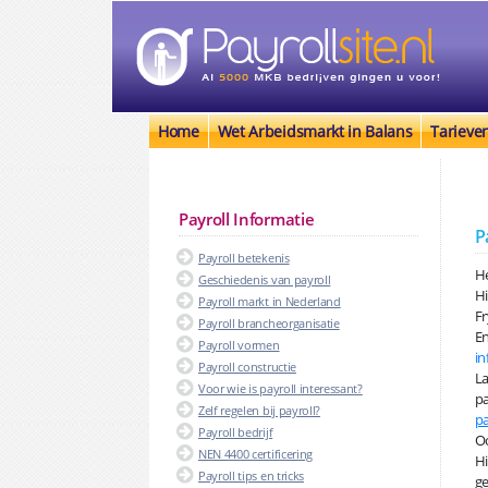
Home
Wet Arbeidsmarkt in Balans
Tarieve
Payroll Informatie
P
Payroll betekenis
He
Geschiedenis van payroll
H
Payroll markt in Nederland
Fr
Payroll brancheorganisatie
En
Payroll vormen
in
Payroll constructie
La
Voor wie is payroll interessant?
pa
Zelf regelen bij payroll?
pa
Payroll bedrijf
Oo
NEN 4400 certificering
Hi
Payroll tips en tricks
ge