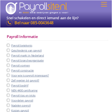
Snel schakelen en direct iemand aan de lijn?
Bel naar
085-0043648
Payroll Informatie
Payroll betekenis
Geschiedenis van payroll
Payroll markt in Nederland
Payroll brancheorganisatie
Payroll vormen
Payroll constructie
Voor wie is payroll interessant?
Zelf regelen bij payroll?
Payroll bedrijf
NEN 4400 certificering
Payroll tips en tricks
Voordelen payroll
Nadelen payroll
Kosten payroll