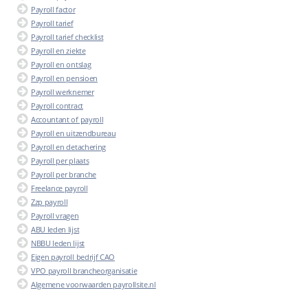
Payroll factor
Payroll tarief
Payroll tarief checklist
Payroll en ziekte
Payroll en ontslag
Payroll en pensioen
Payroll werknemer
Payroll contract
Accountant of payroll
Payroll en uitzendbureau
Payroll en detachering
Payroll per plaats
Payroll per branche
Freelance payroll
Zzp payroll
Payroll vragen
ABU leden lijst
NBBU leden lijst
Eigen payroll bedrijf CAO
VPO payroll brancheorganisatie
Algemene voorwaarden payrollsite.nl