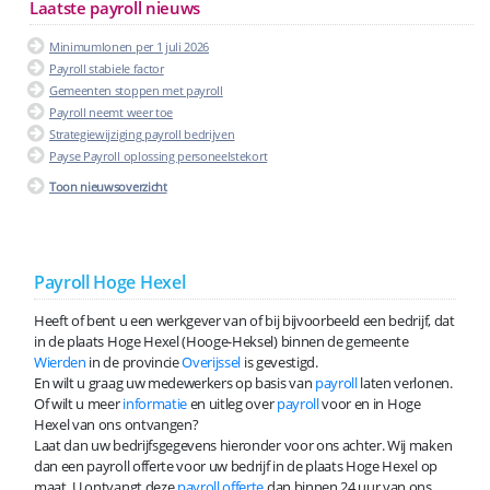
Laatste payroll nieuws
Minimumlonen per 1 juli 2026
Payroll stabiele factor
Gemeenten stoppen met payroll
Payroll neemt weer toe
Strategiewijziging payroll bedrijven
Payse Payroll oplossing personeelstekort
Toon nieuwsoverzicht
Payroll Hoge Hexel
Heeft of bent u een werkgever van of bij bijvoorbeeld een bedrijf, dat
in de plaats Hoge Hexel (Hooge-Heksel) binnen de gemeente
Wierden
in de provincie
Overijssel
is gevestigd.
En wilt u graag uw medewerkers op basis van
payroll
laten verlonen.
Of wilt u meer
informatie
en uitleg over
payroll
voor en in Hoge
Hexel van ons ontvangen?
Laat dan uw bedrijfsgegevens hieronder voor ons achter. Wij maken
dan een payroll offerte voor uw bedrijf in de plaats Hoge Hexel op
maat. U ontvangt deze
payroll offerte
dan binnen 24 uur van ons.