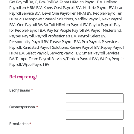
Get Payroll BV, GJ Pay-Roll BV, Zebra HRM en Payroll B.V. Holland
Payroll en HRM B.V. Koers Oost Payroll B.V., Kolibrie Payroll BV, Lean
Payroll Service B.V., Level One Payroll en HRM BV, People Payroll en
HRM 2.0, Manpower Payroll Solutions, Nedflex Payroll, Next Payroll
B.V., One Payroll BV, So Toff HRM en Payroll BV, Pay to Payroll, Pay
for People Payroll B.V. Pay for People Payroll BV, Payroll Nederland,
Payper Payroll, Payroll Professionals B.V. Payroll Select BV,
Persoonality Payroll BV, Please Payroll B.V., Pro Payroll, P-services
Payroll, Randstad Payroll Solutions, Renew Payroll B.V. Repay Payroll
HRM B.V. Select Payroll, Servorg Payroll BV, Smart Payroll Services
BV, Tempo-Team Payroll Services, Tentoo Payroll B.V., WePayPeople
Payroll, Wijco Payroll BV.
Bel mij terug!
Bedrijfsnaam
*
Contactpersoon
*
E-mailadres
*