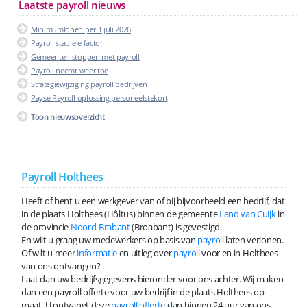
Laatste payroll nieuws
Minimumlonen per 1 juli 2026
Payroll stabiele factor
Gemeenten stoppen met payroll
Payroll neemt weer toe
Strategiewijziging payroll bedrijven
Payse Payroll oplossing personeelstekort
Toon nieuwsoverzicht
Payroll Holthees
Heeft of bent u een werkgever van of bij bijvoorbeeld een bedrijf, dat
in de plaats Holthees (Hôltus) binnen de gemeente
Land van Cuijk
in
de provincie
Noord-Brabant
(Broabant) is gevestigd.
En wilt u graag uw medewerkers op basis van
payroll
laten verlonen.
Of wilt u meer
informatie
en uitleg over
payroll
voor en in Holthees
van ons ontvangen?
Laat dan uw bedrijfsgegevens hieronder voor ons achter. Wij maken
dan een payroll offerte voor uw bedrijf in de plaats Holthees op
maat. U ontvangt deze
payroll offerte
dan binnen 24 uur van ons.