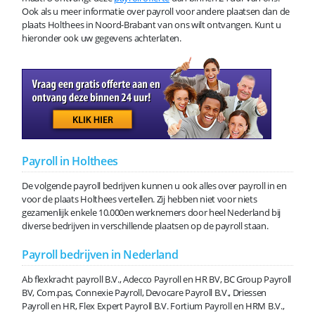
Ook als u meer informatie over payroll voor andere plaatsen dan de
plaats Holthees in Noord-Brabant van ons wilt ontvangen. Kunt u
hieronder ook uw gegevens achterlaten.
Payroll in Holthees
De volgende payroll bedrijven kunnen u ook alles over payroll in en
voor de plaats Holthees vertellen. Zij hebben niet voor niets
gezamenlijk enkele 10.000en werknemers door heel Nederland bij
diverse bedrijven in verschillende plaatsen op de payroll staan.
Payroll bedrijven in Nederland
Ab flexkracht payroll B.V., Adecco Payroll en HR BV, BC Group Payroll
BV, Com.pas, Connexie Payroll, Devocare Payroll B.V., Driessen
Payroll en HR, Flex Expert Payroll B.V. Fortium Payroll en HRM B.V.,