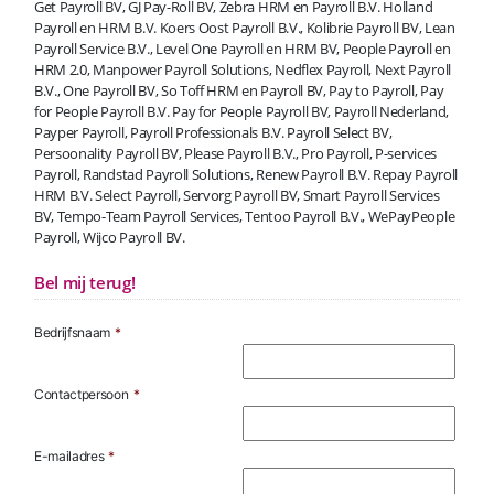
Get Payroll BV, GJ Pay-Roll BV, Zebra HRM en Payroll B.V. Holland
Payroll en HRM B.V. Koers Oost Payroll B.V., Kolibrie Payroll BV, Lean
Payroll Service B.V., Level One Payroll en HRM BV, People Payroll en
HRM 2.0, Manpower Payroll Solutions, Nedflex Payroll, Next Payroll
B.V., One Payroll BV, So Toff HRM en Payroll BV, Pay to Payroll, Pay
for People Payroll B.V. Pay for People Payroll BV, Payroll Nederland,
Payper Payroll, Payroll Professionals B.V. Payroll Select BV,
Persoonality Payroll BV, Please Payroll B.V., Pro Payroll, P-services
Payroll, Randstad Payroll Solutions, Renew Payroll B.V. Repay Payroll
HRM B.V. Select Payroll, Servorg Payroll BV, Smart Payroll Services
BV, Tempo-Team Payroll Services, Tentoo Payroll B.V., WePayPeople
Payroll, Wijco Payroll BV.
Bel mij terug!
Bedrijfsnaam
*
Contactpersoon
*
E-mailadres
*