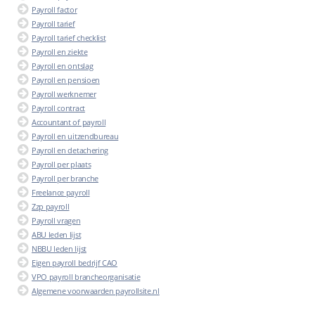
Payroll factor
Payroll tarief
Payroll tarief checklist
Payroll en ziekte
Payroll en ontslag
Payroll en pensioen
Payroll werknemer
Payroll contract
Accountant of payroll
Payroll en uitzendbureau
Payroll en detachering
Payroll per plaats
Payroll per branche
Freelance payroll
Zzp payroll
Payroll vragen
ABU leden lijst
NBBU leden lijst
Eigen payroll bedrijf CAO
VPO payroll brancheorganisatie
Algemene voorwaarden payrollsite.nl