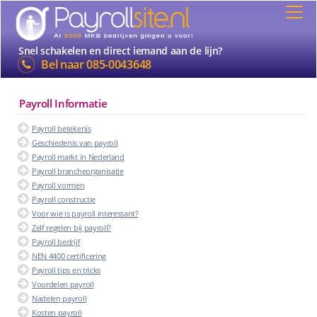
Snel schakelen en direct iemand aan de lijn?
Bel naar
085-0043648
Payroll Informatie
Payroll betekenis
Geschiedenis van payroll
Payroll markt in Nederland
Payroll brancheorganisatie
Payroll vormen
Payroll constructie
Voor wie is payroll interessant?
Zelf regelen bij payroll?
Payroll bedrijf
NEN 4400 certificering
Payroll tips en tricks
Voordelen payroll
Nadelen payroll
Kosten payroll