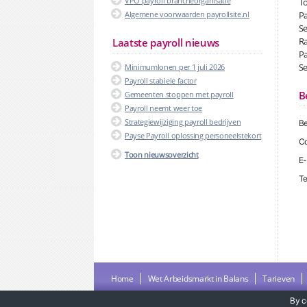
VPO payroll brancheorganisatie
To
Algemene voorwaarden payrollsite.nl
Pa
Se
Ra
Laatste payroll nieuws
Pa
Se
Minimumlonen per 1 juli 2026
Payroll stabiele factor
B
Gemeenten stoppen met payroll
Payroll neemt weer toe
Strategiewijziging payroll bedrijven
Be
Payse Payroll oplossing personeelstekort
Co
Toon nieuwsoverzicht
E-
Te
Home
Wet Arbeidsmarkt in Balans
Tarieven
By c