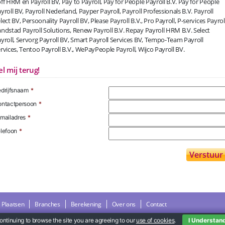
ff HRM en Payroll BV, Pay to Payroll, Pay for People Payroll B.V. Pay for People
yroll BV, Payroll Nederland, Payper Payroll, Payroll Professionals B.V. Payroll
lect BV, Persoonality Payroll BV, Please Payroll B.V., Pro Payroll, P-services Payroll
ndstad Payroll Solutions, Renew Payroll B.V. Repay Payroll HRM B.V. Select
yroll, Servorg Payroll BV, Smart Payroll Services BV, Tempo-Team Payroll
rvices, Tentoo Payroll B.V., WePayPeople Payroll, Wijco Payroll BV.
el mij terug!
drijfsnaam
*
ntactpersoon
*
mailadres
*
lefoon
*
Plaatsen
Branches
Berekening
Over ons
Contact
ontinuing to browse the site you are agreeing to our
use of cookies
.
I Understan