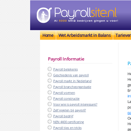
Home
Wet Arbeidsmarkt in Balans
Tarieve
Payroll Informatie
P
Payroll betekenis
He
Geschiedenis van payroll
H
Payroll markt in Nederland
ge
Payroll brancheorganisatie
En
Payroll vormen
in
Payroll constructie
La
Voor wie is payroll interessant?
pa
Zelf regelen bij payroll?
pa
Payroll bedrijf
Oo
NEN 4400 certificering
Ho
Payroll tips en tricks
ge