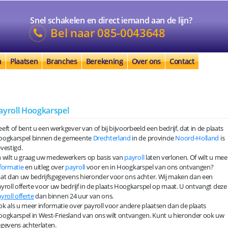
Snel schakelen en direct iemand aan de lijn?
Bel naar
085-0043648
n
Plaatsen
Branches
Berekening
Over ons
Contact
ayroll Hoogkarspel
eft of bent u een werkgever van of bij bijvoorbeeld een bedrijf, dat in de plaats
oogkarspel binnen de gemeente
Drechterland
in de provincie
Noord-Holland
is
vestigd.
 wilt u graag uw medewerkers op basis van
payroll
laten verlonen. Of wilt u mee
formatie
en uitleg over
payroll
voor en in Hoogkarspel van ons ontvangen?
at dan uw bedrijfsgegevens hieronder voor ons achter. Wij maken dan een
yroll offerte voor uw bedrijf in de plaats Hoogkarspel op maat. U ontvangt deze
yroll offerte
dan binnen 24 uur van ons.
k als u meer informatie over payroll voor andere plaatsen dan de plaats
ogkarspel in West-Friesland van ons wilt ontvangen. Kunt u hieronder ook uw
gevens achterlaten.