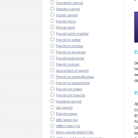
Voordelen payroll
Nadelen payroll
Kosten payroll
Payroll factor
Payroll tarief
Payroll tarief checklist
Payroll en ziekte
Payroll en ontslag
P
Payroll en pensioen
Payroll werknemer
De
Payroll contract
Ho
Accountant of payroll
we
Payroll en uitzendbureau
de
Payroll en detachering
Payroll per plaats
P
Payroll per branche
Freelance payroll
Ab
Zzp payroll
Co
Payroll vragen
B.
ABU leden lijst
Pa
NBBU leden lijst
Le
Eigen payroll bedrijf CAO
Ma