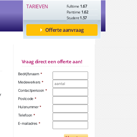
TARIEVEN
Fulltime
1.67
Parttime
1.62
Student
1.57
Offerte aanvraag
Vraag direct een offerte aan!
Bedrijfsnaam
*
Medewerkers
*
Contactpersoon
*
r
Postcode
*
Huisnummer
*
Telefoon
*
E-mailadres
*