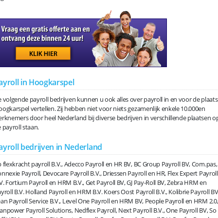
ayroll in Hoogkarspel
 volgende payroll bedrijven kunnen u ook alles over payroll in en voor de plaats
ogkarspel vertellen. Zij hebben niet voor niets gezamenlijk enkele 10.000en
rknemers door heel Nederland bij diverse bedrijven in verschillende plaatsen o
 payroll staan.
ayroll bedrijven in Nederland
 flexkracht payroll B.V., Adecco Payroll en HR BV, BC Group Payroll BV, Com.pas,
nnexie Payroll, Devocare Payroll B.V., Driessen Payroll en HR, Flex Expert Payroll
V. Fortium Payroll en HRM B.V., Get Payroll BV, GJ Pay-Roll BV, Zebra HRM en
yroll B.V. Holland Payroll en HRM B.V. Koers Oost Payroll B.V., Kolibrie Payroll BV
an Payroll Service B.V., Level One Payroll en HRM BV, People Payroll en HRM 2.0
npower Payroll Solutions, Nedflex Payroll, Next Payroll B.V., One Payroll BV, So