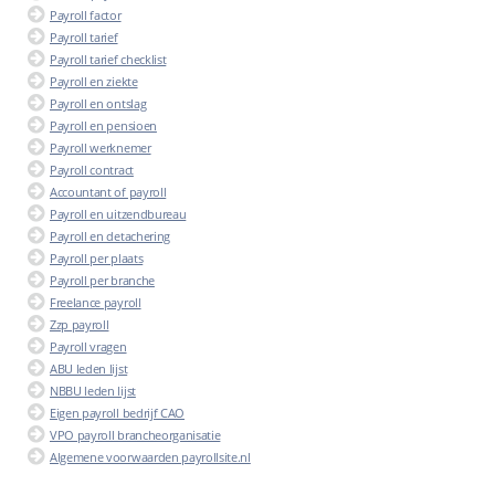
Payroll factor
Payroll tarief
Payroll tarief checklist
Payroll en ziekte
Payroll en ontslag
Payroll en pensioen
Payroll werknemer
Payroll contract
Accountant of payroll
Payroll en uitzendbureau
Payroll en detachering
Payroll per plaats
Payroll per branche
Freelance payroll
Zzp payroll
Payroll vragen
ABU leden lijst
NBBU leden lijst
Eigen payroll bedrijf CAO
VPO payroll brancheorganisatie
Algemene voorwaarden payrollsite.nl