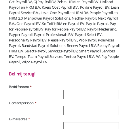
Get Payroll BV, GJ Pay-Roll BV, Zebra HRM en Payroll B.V. Holland
Payroll en HRM B.V. Koers Oost Payroll B.V., Kolibrie Payroll BV, Lean
Payroll Service B.V., Level One Payroll en HRM BV, People Payroll en
HRM 2.0, Manpower Payroll Solutions, Nedflex Payroll, Next Payroll
B.V., One Payroll BV, So Toff HRM en Payroll BV, Pay to Payroll, Pay
for People Payroll B.V. Pay for People Payroll BV, Payroll Nederland,
Payper Payroll, Payroll Professionals B.V. Payroll Select BV,
Persoonality Payroll BV, Please Payroll B.V., Pro Payroll, P-services
Payroll, Randstad Payroll Solutions, Renew Payroll B.V. Repay Payroll
HRM B.V. Select Payroll, Servorg Payroll BV, Smart Payroll Services
BV, Tempo-Team Payroll Services, Tentoo Payroll B.V., WePayPeople
Payroll, Wijco Payroll BV.
Bel mij terug!
Bedrijfsnaam
*
Contactpersoon
*
E-mailadres
*