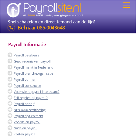
Snel schakelen en direct iemand aan de lijn?
Bel naar
085-0043648
Payroll Informatie
Payroll betekenis
Geschiedenis van payroll
Payroll markt in Nederland
Payroll brancheorganisatie
Payroll vormen
Payroll constructie
Voor wie is payroll interessant?
Zelf regelen bij payroll?
Payroll bedrijf
NEN 4400 certificering
Payroll tips en tricks
Voordelen payroll
Nadelen payroll
Kosten payroll