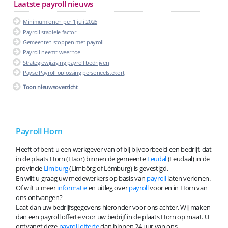
Laatste payroll nieuws
Minimumlonen per 1 juli 2026
Payroll stabiele factor
Gemeenten stoppen met payroll
Payroll neemt weer toe
Strategiewijziging payroll bedrijven
Payse Payroll oplossing personeelstekort
Toon nieuwsoverzicht
Payroll Horn
Heeft of bent u een werkgever van of bij bijvoorbeeld een bedrijf, dat
in de plaats Horn (Häör) binnen de gemeente
Leudal
(Leudaal) in de
provincie
Limburg
(Limbörg of Lèmburg) is gevestigd.
En wilt u graag uw medewerkers op basis van
payroll
laten verlonen.
Of wilt u meer
informatie
en uitleg over
payroll
voor en in Horn van
ons ontvangen?
Laat dan uw bedrijfsgegevens hieronder voor ons achter. Wij maken
dan een payroll offerte voor uw bedrijf in de plaats Horn op maat. U
ontvangt deze
payroll offerte
dan binnen 24 uur van ons.