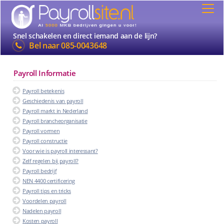
Snel schakelen en direct iemand aan de lijn?
Bel naar
085-0043648
Payroll Informatie
Payroll betekenis
Geschiedenis van payroll
Payroll markt in Nederland
Payroll brancheorganisatie
Payroll vormen
Payroll constructie
Voor wie is payroll interessant?
Zelf regelen bij payroll?
Payroll bedrijf
NEN 4400 certificering
Payroll tips en tricks
Voordelen payroll
Nadelen payroll
Kosten payroll