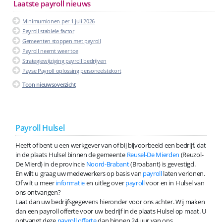
Laatste payroll nieuws
Minimumlonen per 1 juli 2026
Payroll stabiele factor
Gemeenten stoppen met payroll
Payroll neemt weer toe
Strategiewijziging payroll bedrijven
Payse Payroll oplossing personeelstekort
Toon nieuwsoverzicht
Payroll Hulsel
Heeft of bent u een werkgever van of bij bijvoorbeeld een bedrijf, dat
in de plaats Hulsel binnen de gemeente
Reusel-De Mierden
(Reuzol-
De Mierd) in de provincie
Noord-Brabant
(Broabant) is gevestigd.
En wilt u graag uw medewerkers op basis van
payroll
laten verlonen.
Of wilt u meer
informatie
en uitleg over
payroll
voor en in Hulsel van
ons ontvangen?
Laat dan uw bedrijfsgegevens hieronder voor ons achter. Wij maken
dan een payroll offerte voor uw bedrijf in de plaats Hulsel op maat. U
ontvangt deze
payroll offerte
dan binnen 24 uur van ons.