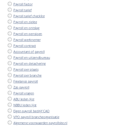
Payroll factor
Payroll tarief
Payroll tarief checklist
Payroll en ziekte
Payroll en ontslag
Payroll en pensioen
Payroll werknemer
Payroll contract
Accountant of payroll
Payroll en uitzendbureau
Payroll en detachering
Payroll per plaats
Payroll per branche
Freelance payroll
Zzp payroll
Payroll vragen
ABU leden lijst
NBBU leden lijst
Eigen payroll bedrijf CAO
VPO payroll brancheorganisatie
Algemene voorwaarden payrollsite.nl