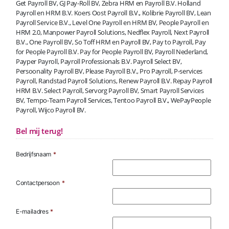
Get Payroll BV, GJ Pay-Roll BV, Zebra HRM en Payroll B.V. Holland
Payroll en HRM B.V. Koers Oost Payroll B.V., Kolibrie Payroll BV, Lean
Payroll Service B.V., Level One Payroll en HRM BV, People Payroll en
HRM 2.0, Manpower Payroll Solutions, Nedflex Payroll, Next Payroll
B.V., One Payroll BV, So Toff HRM en Payroll BV, Pay to Payroll, Pay
for People Payroll B.V. Pay for People Payroll BV, Payroll Nederland,
Payper Payroll, Payroll Professionals B.V. Payroll Select BV,
Persoonality Payroll BV, Please Payroll B.V., Pro Payroll, P-services
Payroll, Randstad Payroll Solutions, Renew Payroll B.V. Repay Payroll
HRM B.V. Select Payroll, Servorg Payroll BV, Smart Payroll Services
BV, Tempo-Team Payroll Services, Tentoo Payroll B.V., WePayPeople
Payroll, Wijco Payroll BV.
Bel mij terug!
Bedrijfsnaam
*
Contactpersoon
*
E-mailadres
*