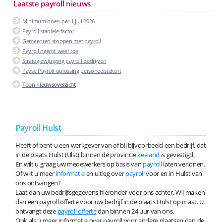
Laatste payroll nieuws
Minimumlonen per 1 juli 2026
Payroll stabiele factor
Gemeenten stoppen met payroll
Payroll neemt weer toe
Strategiewijziging payroll bedrijven
Payse Payroll oplossing personeelstekort
Toon nieuwsoverzicht
Payroll Hulst
Heeft of bent u een werkgever van of bij bijvoorbeeld een bedrijf, dat
in de plaats Hulst (Ulst) binnen de provincie
Zeeland
is gevestigd.
En wilt u graag uw medewerkers op basis van
payroll
laten verlonen.
Of wilt u meer
informatie
en uitleg over
payroll
voor en in Hulst van
ons ontvangen?
Laat dan uw bedrijfsgegevens hieronder voor ons achter. Wij maken
dan een payroll offerte voor uw bedrijf in de plaats Hulst op maat. U
ontvangt deze
payroll offerte
dan binnen 24 uur van ons.
Ook als u meer informatie over payroll voor andere plaatsen dan de