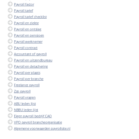
Payroll factor
Payroll tarief
Payroll tarief checklist
Payroll en ziekte
Payroll en ontslag
Payroll en pensioen
Payroll werknemer
Payroll contract
Accountant of payroll
Payroll en uitzendbureau
Payroll en detachering
Payroll per plaats
Payroll per branche
Freelance payroll
Zzp payroll
Payroll vragen
ABU leden lijst
NBBU leden lijst
Eigen payroll bedrijf CAO
VPO payroll brancheorganisatie
Algemene voorwaarden payrollsite.nl