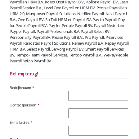
Payroll en HRM B.V. Koers Oost Payroll B.V., Kolibrie Payroll BV, Lean
Payroll Service B.V., Level One Payroll en HRM BV, People Payroll en
HRM 2.0, Manpower Payroll Solutions, Nedflex Payroll, Next Payroll
B.V., One Payroll BV, So Toff HRM en Payroll BV, Pay to Payroll, Pay
for People Payroll B.V. Pay for People Payroll BV, Payroll Nederland,
Payper Payroll, Payroll Professionals B.V. Payroll Select BV,
Persoonality Payroll BV, Please Payroll B.V., Pro Payroll, P-services
Payroll, Randstad Payroll Solutions, Renew Payroll B.V. Repay Payroll
HRM B.V. Select Payroll, Servorg Payroll BV, Smart Payroll Services
BV, Tempo-Team Payroll Services, Tentoo Payroll B.V., WePayPeople
Payroll, Wijco Payroll BV.
Bel mij terug!
Bedrijfsnaam
*
Contactpersoon
*
E-mailadres
*