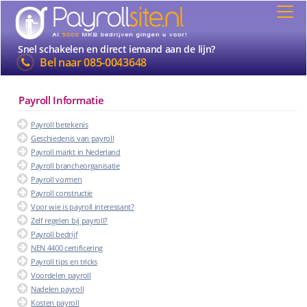
Snel schakelen en direct iemand aan de lijn?
Bel naar
085-0043648
Payroll Informatie
Payroll betekenis
Geschiedenis van payroll
Payroll markt in Nederland
Payroll brancheorganisatie
Payroll vormen
Payroll constructie
Voor wie is payroll interessant?
Zelf regelen bij payroll?
Payroll bedrijf
NEN 4400 certificering
Payroll tips en tricks
Voordelen payroll
Nadelen payroll
Kosten payroll