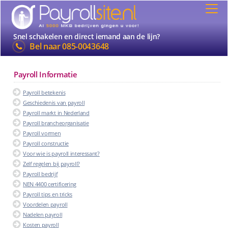
Snel schakelen en direct iemand aan de lijn?
Bel naar
085-0043648
Payroll Informatie
Payroll betekenis
Geschiedenis van payroll
Payroll markt in Nederland
Payroll brancheorganisatie
Payroll vormen
Payroll constructie
Voor wie is payroll interessant?
Zelf regelen bij payroll?
Payroll bedrijf
NEN 4400 certificering
Payroll tips en tricks
Voordelen payroll
Nadelen payroll
Kosten payroll