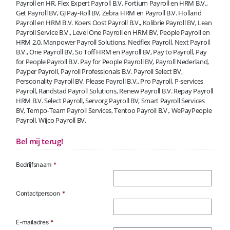
Payroll en HR, Flex Expert Payroll B.V. Fortium Payroll en HRM B.V.,
Get Payroll BV, GJ Pay-Roll BV, Zebra HRM en Payroll B.V. Holland
Payroll en HRM B.V. Koers Oost Payroll B.V., Kolibrie Payroll BV, Lean
Payroll Service B.V., Level One Payroll en HRM BV, People Payroll en
HRM 2.0, Manpower Payroll Solutions, Nedflex Payroll, Next Payroll
B.V., One Payroll BV, So Toff HRM en Payroll BV, Pay to Payroll, Pay
for People Payroll B.V. Pay for People Payroll BV, Payroll Nederland,
Payper Payroll, Payroll Professionals B.V. Payroll Select BV,
Persoonality Payroll BV, Please Payroll B.V., Pro Payroll, P-services
Payroll, Randstad Payroll Solutions, Renew Payroll B.V. Repay Payroll
HRM B.V. Select Payroll, Servorg Payroll BV, Smart Payroll Services
BV, Tempo-Team Payroll Services, Tentoo Payroll B.V., WePayPeople
Payroll, Wijco Payroll BV.
Bel mij terug!
Bedrijfsnaam
*
Contactpersoon
*
E-mailadres
*