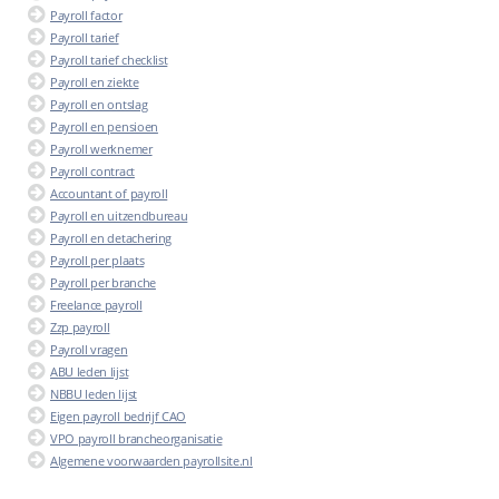
Payroll factor
Payroll tarief
Payroll tarief checklist
Payroll en ziekte
Payroll en ontslag
Payroll en pensioen
Payroll werknemer
Payroll contract
Accountant of payroll
Payroll en uitzendbureau
Payroll en detachering
Payroll per plaats
Payroll per branche
Freelance payroll
Zzp payroll
Payroll vragen
ABU leden lijst
NBBU leden lijst
Eigen payroll bedrijf CAO
VPO payroll brancheorganisatie
Algemene voorwaarden payrollsite.nl