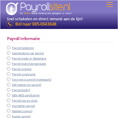
Snel schakelen en direct iemand aan de lijn?
Bel naar
085-0043648
Payroll Informatie
Payroll betekenis
Geschiedenis van payroll
Payroll markt in Nederland
Payroll brancheorganisatie
Payroll vormen
Payroll constructie
Voor wie is payroll interessant?
Zelf regelen bij payroll?
Payroll bedrijf
NEN 4400 certificering
Payroll tips en tricks
Voordelen payroll
Nadelen payroll
Kosten payroll