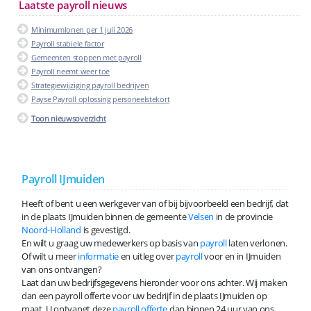
Laatste payroll nieuws
Minimumlonen per 1 juli 2026
Payroll stabiele factor
Gemeenten stoppen met payroll
Payroll neemt weer toe
Strategiewijziging payroll bedrijven
Payse Payroll oplossing personeelstekort
Toon nieuwsoverzicht
Payroll IJmuiden
Heeft of bent u een werkgever van of bij bijvoorbeeld een bedrijf, dat
in de plaats IJmuiden binnen de gemeente
Velsen
in de provincie
Noord-Holland
is gevestigd.
En wilt u graag uw medewerkers op basis van
payroll
laten verlonen.
Of wilt u meer
informatie
en uitleg over
payroll
voor en in IJmuiden
van ons ontvangen?
Laat dan uw bedrijfsgegevens hieronder voor ons achter. Wij maken
dan een payroll offerte voor uw bedrijf in de plaats IJmuiden op
maat. U ontvangt deze
payroll offerte
dan binnen 24 uur van ons.