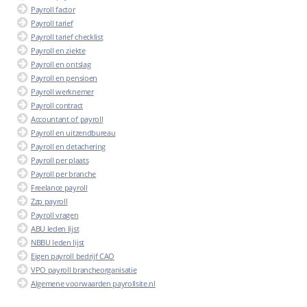
Payroll factor
Payroll tarief
Payroll tarief checklist
Payroll en ziekte
Payroll en ontslag
Payroll en pensioen
Payroll werknemer
Payroll contract
Accountant of payroll
Payroll en uitzendbureau
Payroll en detachering
Payroll per plaats
Payroll per branche
Freelance payroll
Zzp payroll
Payroll vragen
ABU leden lijst
NBBU leden lijst
Eigen payroll bedrijf CAO
VPO payroll brancheorganisatie
Algemene voorwaarden payrollsite.nl