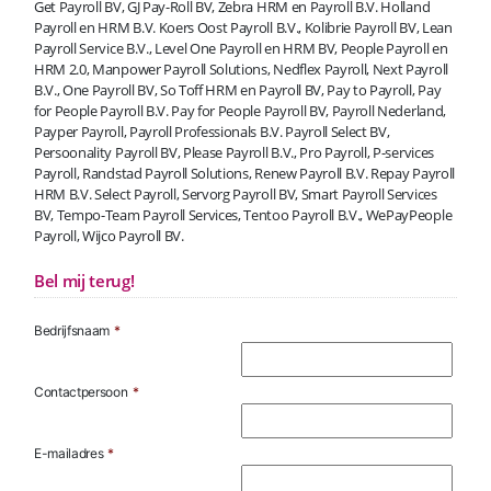
Get Payroll BV, GJ Pay-Roll BV, Zebra HRM en Payroll B.V. Holland
Payroll en HRM B.V. Koers Oost Payroll B.V., Kolibrie Payroll BV, Lean
Payroll Service B.V., Level One Payroll en HRM BV, People Payroll en
HRM 2.0, Manpower Payroll Solutions, Nedflex Payroll, Next Payroll
B.V., One Payroll BV, So Toff HRM en Payroll BV, Pay to Payroll, Pay
for People Payroll B.V. Pay for People Payroll BV, Payroll Nederland,
Payper Payroll, Payroll Professionals B.V. Payroll Select BV,
Persoonality Payroll BV, Please Payroll B.V., Pro Payroll, P-services
Payroll, Randstad Payroll Solutions, Renew Payroll B.V. Repay Payroll
HRM B.V. Select Payroll, Servorg Payroll BV, Smart Payroll Services
BV, Tempo-Team Payroll Services, Tentoo Payroll B.V., WePayPeople
Payroll, Wijco Payroll BV.
Bel mij terug!
Bedrijfsnaam
*
Contactpersoon
*
E-mailadres
*