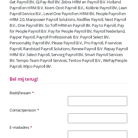
Get Payroll BV, GJ Pay-Roll BV, Zebra HRM en Payroll B.V. Holland
Payroll en HRM B.V. Koers Oost Payroll B.V., Kolibrie Payroll BV, Lean
Payroll Service B.V., Level One Payroll en HRM BV, People Payroll en
HRM 2.0, Manpower Payroll Solutions, Nedflex Payroll, Next Payroll
B.V., One Payroll BV, So Toff HRM en Payroll BV, Pay to Payroll, Pay
for People Payroll B.V. Pay for People Payroll BV, Payroll Nederland,
Payper Payroll, Payroll Professionals B.V. Payroll Select BV,
Persoonality Payroll BV, Please Payroll B.V., Pro Payroll, P-services
Payroll, Randstad Payroll Solutions, Renew Payroll B.V. Repay Payroll
HRM B.V. Select Payroll, Servorg Payroll BV, Smart Payroll Services
BV, Tempo-Team Payroll Services, Tentoo Payroll B.V., WePayPeople
Payroll, Wijco Payroll BV.
Bel mij terug!
Bedrijfsnaam
*
Contactpersoon
*
E-mailadres
*