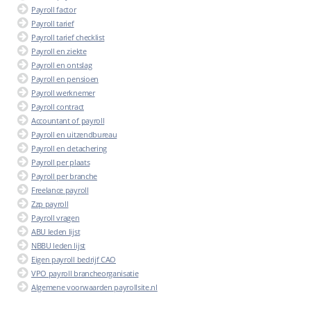
Payroll factor
Payroll tarief
Payroll tarief checklist
Payroll en ziekte
Payroll en ontslag
Payroll en pensioen
Payroll werknemer
Payroll contract
Accountant of payroll
Payroll en uitzendbureau
Payroll en detachering
Payroll per plaats
Payroll per branche
Freelance payroll
Zzp payroll
Payroll vragen
ABU leden lijst
NBBU leden lijst
Eigen payroll bedrijf CAO
VPO payroll brancheorganisatie
Algemene voorwaarden payrollsite.nl