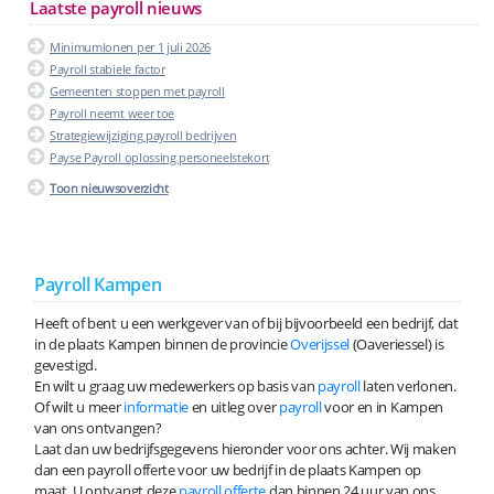
Laatste payroll nieuws
Minimumlonen per 1 juli 2026
Payroll stabiele factor
Gemeenten stoppen met payroll
Payroll neemt weer toe
Strategiewijziging payroll bedrijven
Payse Payroll oplossing personeelstekort
Toon nieuwsoverzicht
Payroll Kampen
Heeft of bent u een werkgever van of bij bijvoorbeeld een bedrijf, dat
in de plaats Kampen binnen de provincie
Overijssel
(Oaveriessel) is
gevestigd.
En wilt u graag uw medewerkers op basis van
payroll
laten verlonen.
Of wilt u meer
informatie
en uitleg over
payroll
voor en in Kampen
van ons ontvangen?
Laat dan uw bedrijfsgegevens hieronder voor ons achter. Wij maken
dan een payroll offerte voor uw bedrijf in de plaats Kampen op
maat. U ontvangt deze
payroll offerte
dan binnen 24 uur van ons.