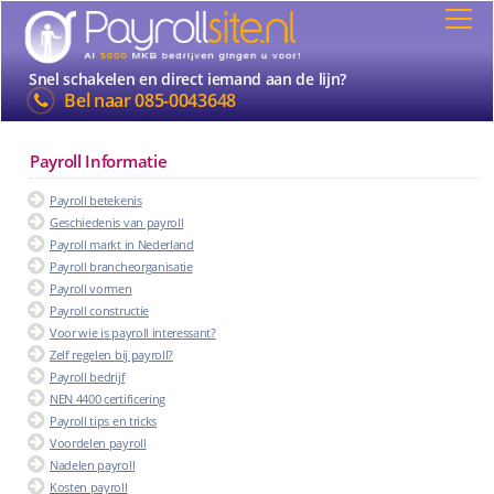
Snel schakelen en direct iemand aan de lijn?
Bel naar
085-0043648
Payroll Informatie
Payroll betekenis
Geschiedenis van payroll
Payroll markt in Nederland
Payroll brancheorganisatie
Payroll vormen
Payroll constructie
Voor wie is payroll interessant?
Zelf regelen bij payroll?
Payroll bedrijf
NEN 4400 certificering
Payroll tips en tricks
Voordelen payroll
Nadelen payroll
Kosten payroll