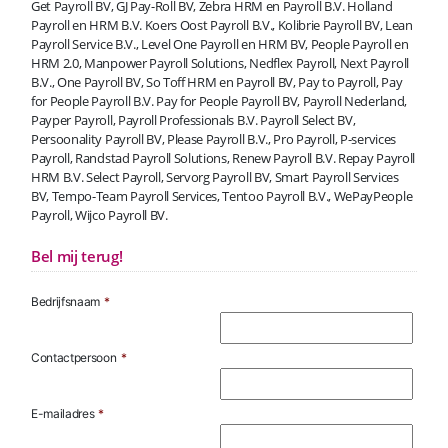
Get Payroll BV, GJ Pay-Roll BV, Zebra HRM en Payroll B.V. Holland
Payroll en HRM B.V. Koers Oost Payroll B.V., Kolibrie Payroll BV, Lean
Payroll Service B.V., Level One Payroll en HRM BV, People Payroll en
HRM 2.0, Manpower Payroll Solutions, Nedflex Payroll, Next Payroll
B.V., One Payroll BV, So Toff HRM en Payroll BV, Pay to Payroll, Pay
for People Payroll B.V. Pay for People Payroll BV, Payroll Nederland,
Payper Payroll, Payroll Professionals B.V. Payroll Select BV,
Persoonality Payroll BV, Please Payroll B.V., Pro Payroll, P-services
Payroll, Randstad Payroll Solutions, Renew Payroll B.V. Repay Payroll
HRM B.V. Select Payroll, Servorg Payroll BV, Smart Payroll Services
BV, Tempo-Team Payroll Services, Tentoo Payroll B.V., WePayPeople
Payroll, Wijco Payroll BV.
Bel mij terug!
Bedrijfsnaam
*
Contactpersoon
*
E-mailadres
*