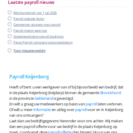
Laatste payroll nieuws
Minimumlonen per 1 juli 2026
Payroll stabiele factor
Gemeenten stoppen met payroll
Payroll neemt weer toe
Strategiewijziging payroll bedrijven
Payse Payroll oplossing personeelstekort
Toon nieuwsoverzicht
Payroll Keijenborg
Heeft of bent u een werkgever van of bij bijvoorbeeld een bedrijf, dat
in de plaats Keijenborg (Keijdarp) binnen de gemeente
Bronckhorst
in de provincie
Gelderland
is gevestigd.
En wilt u graag uw medewerkers op basis van
payroll
laten verlonen.
Of wilt u meer
informatie
en uitleg over
payroll
voor en in Keijenborg
van ons ontvangen?
Laat dan uw bedrijfsgegevens hieronder voor ons achter. Wij maken
dan een payroll offerte voor uw bedrijf in de plaats Keijenborg op
maat. U ontvangt deze
payroll offerte
dan binnen 24 uur van ons.