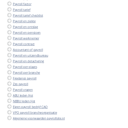
Payroll factor
Payroll tarief
Payroll tarief checklist
Payroll en ziekte
Payroll en ontslag
Payroll en pensioen
Payroll werknemer
Payroll contract
Accountant of payroll
Payroll en uitzendbureau
Payroll en detachering
Payroll per plaats
Payroll per branche
Freelance payroll
Zzp payroll
Payroll vragen
ABU leden lijst
NBBU leden lijst
Eigen payroll bedrijf CAO
VPO payroll brancheorganisatie
Algemene voorwaarden payrollsite.nl