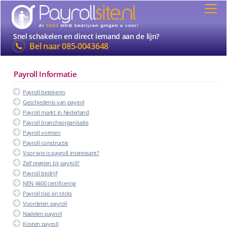
Snel schakelen en direct iemand aan de lijn?
Bel naar
085-0043648
Payroll Informatie
Payroll betekenis
Geschiedenis van payroll
Payroll markt in Nederland
Payroll brancheorganisatie
Payroll vormen
Payroll constructie
Voor wie is payroll interessant?
Zelf regelen bij payroll?
Payroll bedrijf
NEN 4400 certificering
Payroll tips en tricks
Voordelen payroll
Nadelen payroll
Kosten payroll