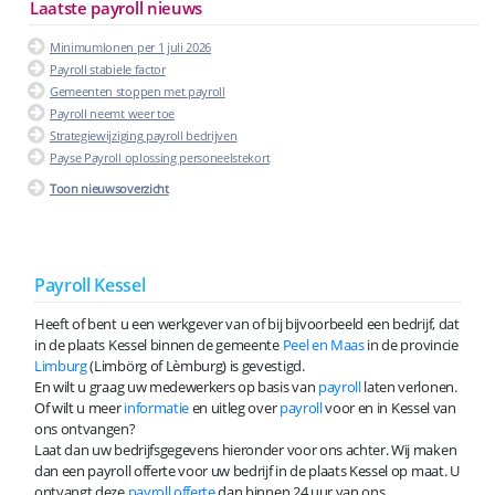
Laatste payroll nieuws
Minimumlonen per 1 juli 2026
Payroll stabiele factor
Gemeenten stoppen met payroll
Payroll neemt weer toe
Strategiewijziging payroll bedrijven
Payse Payroll oplossing personeelstekort
Toon nieuwsoverzicht
Payroll Kessel
Heeft of bent u een werkgever van of bij bijvoorbeeld een bedrijf, dat
in de plaats Kessel binnen de gemeente
Peel en Maas
in de provincie
Limburg
(Limbörg of Lèmburg) is gevestigd.
En wilt u graag uw medewerkers op basis van
payroll
laten verlonen.
Of wilt u meer
informatie
en uitleg over
payroll
voor en in Kessel van
ons ontvangen?
Laat dan uw bedrijfsgegevens hieronder voor ons achter. Wij maken
dan een payroll offerte voor uw bedrijf in de plaats Kessel op maat. U
ontvangt deze
payroll offerte
dan binnen 24 uur van ons.