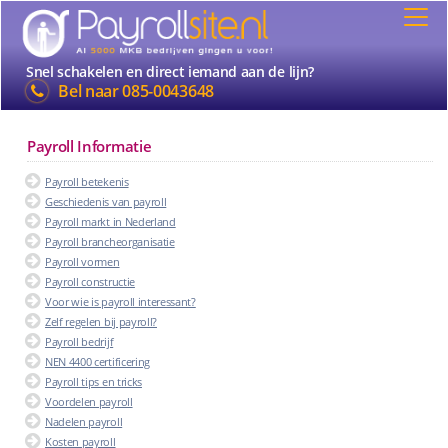
Snel schakelen en direct iemand aan de lijn?
Bel naar
085-0043648
Payroll Informatie
Payroll betekenis
Geschiedenis van payroll
Payroll markt in Nederland
Payroll brancheorganisatie
Payroll vormen
Payroll constructie
Voor wie is payroll interessant?
Zelf regelen bij payroll?
Payroll bedrijf
NEN 4400 certificering
Payroll tips en tricks
Voordelen payroll
Nadelen payroll
Kosten payroll