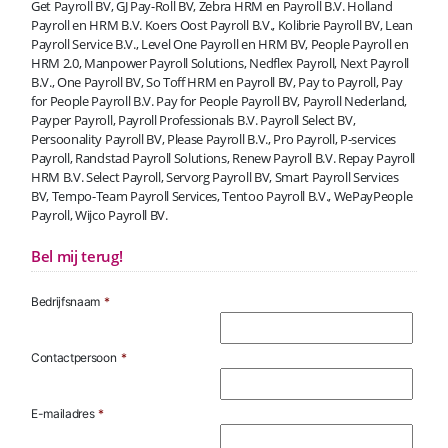
Get Payroll BV, GJ Pay-Roll BV, Zebra HRM en Payroll B.V. Holland
Payroll en HRM B.V. Koers Oost Payroll B.V., Kolibrie Payroll BV, Lean
Payroll Service B.V., Level One Payroll en HRM BV, People Payroll en
HRM 2.0, Manpower Payroll Solutions, Nedflex Payroll, Next Payroll
B.V., One Payroll BV, So Toff HRM en Payroll BV, Pay to Payroll, Pay
for People Payroll B.V. Pay for People Payroll BV, Payroll Nederland,
Payper Payroll, Payroll Professionals B.V. Payroll Select BV,
Persoonality Payroll BV, Please Payroll B.V., Pro Payroll, P-services
Payroll, Randstad Payroll Solutions, Renew Payroll B.V. Repay Payroll
HRM B.V. Select Payroll, Servorg Payroll BV, Smart Payroll Services
BV, Tempo-Team Payroll Services, Tentoo Payroll B.V., WePayPeople
Payroll, Wijco Payroll BV.
Bel mij terug!
Bedrijfsnaam
*
Contactpersoon
*
E-mailadres
*