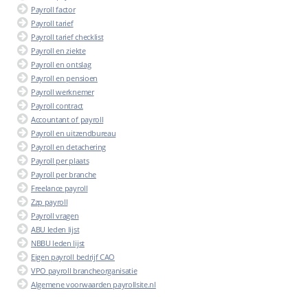
Payroll factor
Payroll tarief
Payroll tarief checklist
Payroll en ziekte
Payroll en ontslag
Payroll en pensioen
Payroll werknemer
Payroll contract
Accountant of payroll
Payroll en uitzendbureau
Payroll en detachering
Payroll per plaats
Payroll per branche
Freelance payroll
Zzp payroll
Payroll vragen
ABU leden lijst
NBBU leden lijst
Eigen payroll bedrijf CAO
VPO payroll brancheorganisatie
Algemene voorwaarden payrollsite.nl