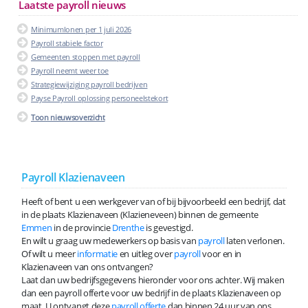
Laatste payroll nieuws
Minimumlonen per 1 juli 2026
Payroll stabiele factor
Gemeenten stoppen met payroll
Payroll neemt weer toe
Strategiewijziging payroll bedrijven
Payse Payroll oplossing personeelstekort
Toon nieuwsoverzicht
Payroll Klazienaveen
Heeft of bent u een werkgever van of bij bijvoorbeeld een bedrijf, dat
in de plaats Klazienaveen (Klazieneveen) binnen de gemeente
Emmen
in de provincie
Drenthe
is gevestigd.
En wilt u graag uw medewerkers op basis van
payroll
laten verlonen.
Of wilt u meer
informatie
en uitleg over
payroll
voor en in
Klazienaveen van ons ontvangen?
Laat dan uw bedrijfsgegevens hieronder voor ons achter. Wij maken
dan een payroll offerte voor uw bedrijf in de plaats Klazienaveen op
maat. U ontvangt deze
payroll offerte
dan binnen 24 uur van ons.