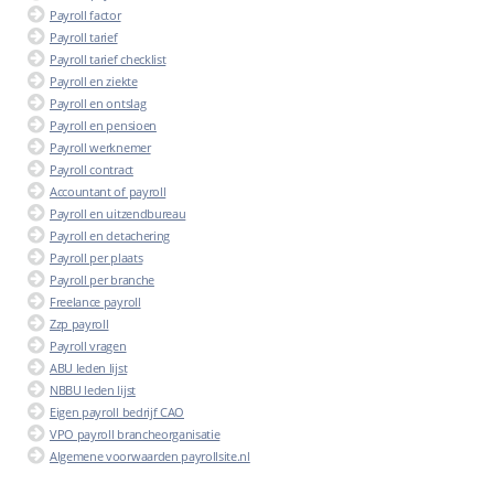
Payroll factor
Payroll tarief
Payroll tarief checklist
Payroll en ziekte
Payroll en ontslag
Payroll en pensioen
Payroll werknemer
Payroll contract
Accountant of payroll
Payroll en uitzendbureau
Payroll en detachering
Payroll per plaats
Payroll per branche
Freelance payroll
Zzp payroll
Payroll vragen
ABU leden lijst
NBBU leden lijst
Eigen payroll bedrijf CAO
VPO payroll brancheorganisatie
Algemene voorwaarden payrollsite.nl