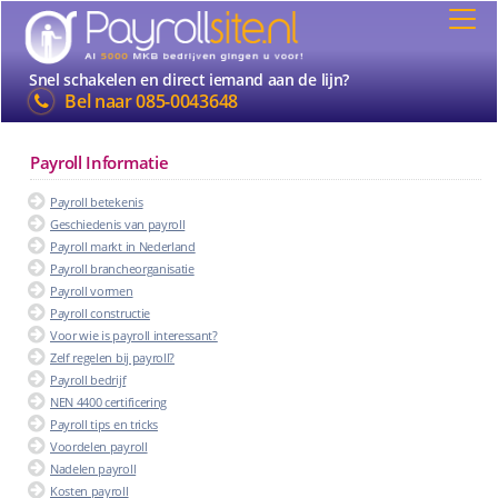
Snel schakelen en direct iemand aan de lijn?
Bel naar
085-0043648
Payroll Informatie
Payroll betekenis
Geschiedenis van payroll
Payroll markt in Nederland
Payroll brancheorganisatie
Payroll vormen
Payroll constructie
Voor wie is payroll interessant?
Zelf regelen bij payroll?
Payroll bedrijf
NEN 4400 certificering
Payroll tips en tricks
Voordelen payroll
Nadelen payroll
Kosten payroll