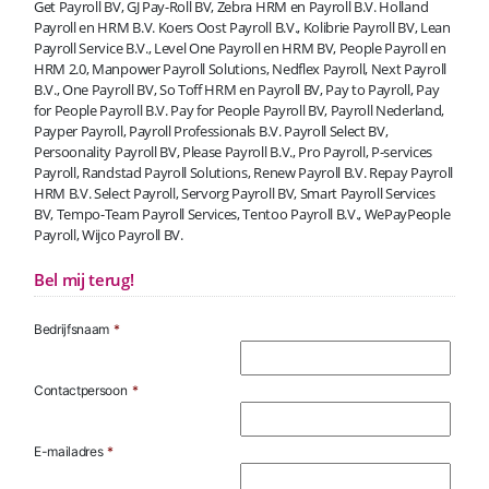
Get Payroll BV, GJ Pay-Roll BV, Zebra HRM en Payroll B.V. Holland
Payroll en HRM B.V. Koers Oost Payroll B.V., Kolibrie Payroll BV, Lean
Payroll Service B.V., Level One Payroll en HRM BV, People Payroll en
HRM 2.0, Manpower Payroll Solutions, Nedflex Payroll, Next Payroll
B.V., One Payroll BV, So Toff HRM en Payroll BV, Pay to Payroll, Pay
for People Payroll B.V. Pay for People Payroll BV, Payroll Nederland,
Payper Payroll, Payroll Professionals B.V. Payroll Select BV,
Persoonality Payroll BV, Please Payroll B.V., Pro Payroll, P-services
Payroll, Randstad Payroll Solutions, Renew Payroll B.V. Repay Payroll
HRM B.V. Select Payroll, Servorg Payroll BV, Smart Payroll Services
BV, Tempo-Team Payroll Services, Tentoo Payroll B.V., WePayPeople
Payroll, Wijco Payroll BV.
Bel mij terug!
Bedrijfsnaam
*
Contactpersoon
*
E-mailadres
*