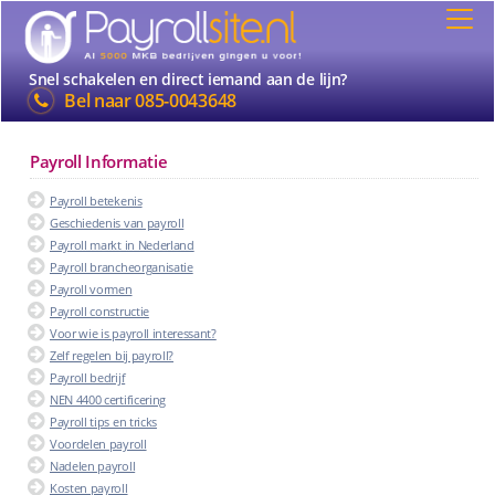
Snel schakelen en direct iemand aan de lijn?
Bel naar
085-0043648
Payroll Informatie
Payroll betekenis
Geschiedenis van payroll
Payroll markt in Nederland
Payroll brancheorganisatie
Payroll vormen
Payroll constructie
Voor wie is payroll interessant?
Zelf regelen bij payroll?
Payroll bedrijf
NEN 4400 certificering
Payroll tips en tricks
Voordelen payroll
Nadelen payroll
Kosten payroll