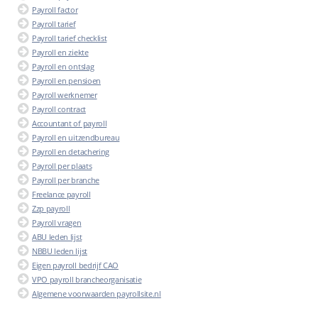
Payroll factor
Payroll tarief
Payroll tarief checklist
Payroll en ziekte
Payroll en ontslag
Payroll en pensioen
Payroll werknemer
Payroll contract
Accountant of payroll
Payroll en uitzendbureau
Payroll en detachering
Payroll per plaats
Payroll per branche
Freelance payroll
Zzp payroll
Payroll vragen
ABU leden lijst
NBBU leden lijst
Eigen payroll bedrijf CAO
VPO payroll brancheorganisatie
Algemene voorwaarden payrollsite.nl