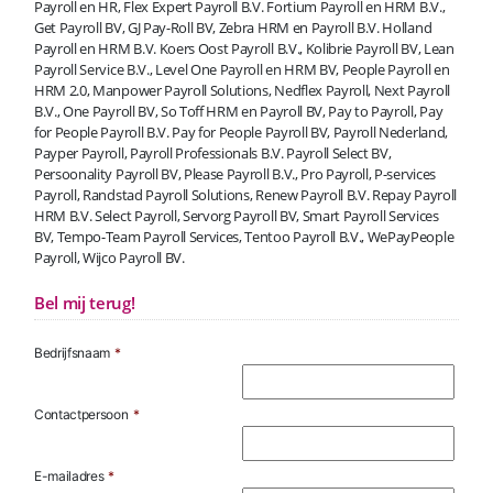
Payroll en HR, Flex Expert Payroll B.V. Fortium Payroll en HRM B.V.,
Get Payroll BV, GJ Pay-Roll BV, Zebra HRM en Payroll B.V. Holland
Payroll en HRM B.V. Koers Oost Payroll B.V., Kolibrie Payroll BV, Lean
Payroll Service B.V., Level One Payroll en HRM BV, People Payroll en
HRM 2.0, Manpower Payroll Solutions, Nedflex Payroll, Next Payroll
B.V., One Payroll BV, So Toff HRM en Payroll BV, Pay to Payroll, Pay
for People Payroll B.V. Pay for People Payroll BV, Payroll Nederland,
Payper Payroll, Payroll Professionals B.V. Payroll Select BV,
Persoonality Payroll BV, Please Payroll B.V., Pro Payroll, P-services
Payroll, Randstad Payroll Solutions, Renew Payroll B.V. Repay Payroll
HRM B.V. Select Payroll, Servorg Payroll BV, Smart Payroll Services
BV, Tempo-Team Payroll Services, Tentoo Payroll B.V., WePayPeople
Payroll, Wijco Payroll BV.
Bel mij terug!
Bedrijfsnaam
*
Contactpersoon
*
E-mailadres
*