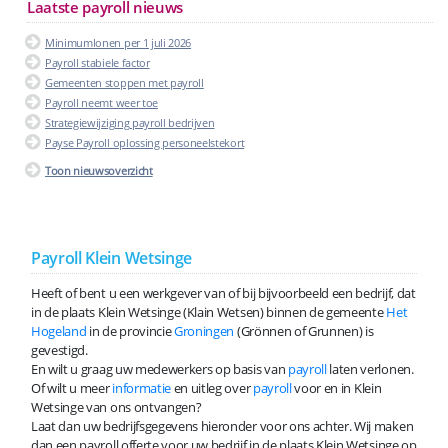
Laatste payroll nieuws
Minimumlonen per 1 juli 2026
Payroll stabiele factor
Gemeenten stoppen met payroll
Payroll neemt weer toe
Strategiewijziging payroll bedrijven
Payse Payroll oplossing personeelstekort
Toon nieuwsoverzicht
Payroll Klein Wetsinge
Heeft of bent u een werkgever van of bij bijvoorbeeld een bedrijf, dat
in de plaats Klein Wetsinge (Klain Wetsen) binnen de gemeente
Het
Hogeland
in de provincie
Groningen
(Grönnen of Grunnen) is
gevestigd.
En wilt u graag uw medewerkers op basis van
payroll
laten verlonen.
Of wilt u meer
informatie
en uitleg over
payroll
voor en in Klein
Wetsinge van ons ontvangen?
Laat dan uw bedrijfsgegevens hieronder voor ons achter. Wij maken
dan een payroll offerte voor uw bedrijf in de plaats Klein Wetsinge op