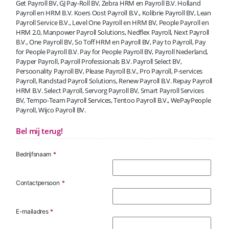
Get Payroll BV, GJ Pay-Roll BV, Zebra HRM en Payroll B.V. Holland
Payroll en HRM B.V. Koers Oost Payroll B.V., Kolibrie Payroll BV, Lean
Payroll Service B.V., Level One Payroll en HRM BV, People Payroll en
HRM 2.0, Manpower Payroll Solutions, Nedflex Payroll, Next Payroll
B.V., One Payroll BV, So Toff HRM en Payroll BV, Pay to Payroll, Pay
for People Payroll B.V. Pay for People Payroll BV, Payroll Nederland,
Payper Payroll, Payroll Professionals B.V. Payroll Select BV,
Persoonality Payroll BV, Please Payroll B.V., Pro Payroll, P-services
Payroll, Randstad Payroll Solutions, Renew Payroll B.V. Repay Payroll
HRM B.V. Select Payroll, Servorg Payroll BV, Smart Payroll Services
BV, Tempo-Team Payroll Services, Tentoo Payroll B.V., WePayPeople
Payroll, Wijco Payroll BV.
Bel mij terug!
Bedrijfsnaam
*
Contactpersoon
*
E-mailadres
*