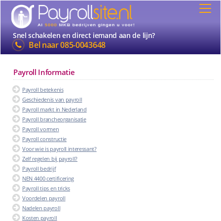
Snel schakelen en direct iemand aan de lijn?
Bel naar
085-0043648
Payroll Informatie
Payroll betekenis
Geschiedenis van payroll
Payroll markt in Nederland
Payroll brancheorganisatie
Payroll vormen
Payroll constructie
Voor wie is payroll interessant?
Zelf regelen bij payroll?
Payroll bedrijf
NEN 4400 certificering
Payroll tips en tricks
Voordelen payroll
Nadelen payroll
Kosten payroll