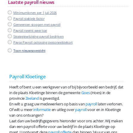
Laatste payroll nieuws
Minimumlonen per 1 juli 2026
Payroll stabiele factor
Gemeenten stoppen met payroll
Payroll neemt weer toe
Strategiewijziging payroll bedrijven
Payse Payroll oplossing personeelstekort
Toon nieuwsoverzicht
Payroll Kloetinge
Heeft of bent u een werkgever van of bij bijvoorbeeld een bedrijf, dat
in de plaats Kloetinge binnen de gemeente
Goes
(Hoes) in de
provincie
Zeeland
is gevestigd.
En wilt u graag uw medewerkers op basis van
payroll
laten verlonen.
Of wilt u meer
informatie
en uitleg over
payroll
voor en in Kloetinge
van ons ontvangen?
Laat dan uw bedrijfsgegevens hieronder voor ons achter. Wij maken
dan een payroll offerte voor uw bedrijf in de plaats Kloetinge op
maat. U ontvangt deze
payroll offerte
dan binnen 24 uur van ons.