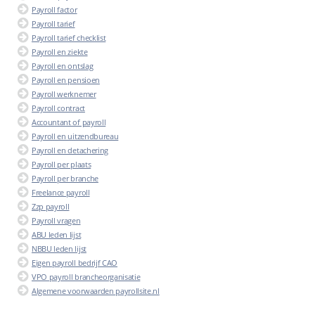
Payroll factor
Payroll tarief
Payroll tarief checklist
Payroll en ziekte
Payroll en ontslag
Payroll en pensioen
Payroll werknemer
Payroll contract
Accountant of payroll
Payroll en uitzendbureau
Payroll en detachering
Payroll per plaats
Payroll per branche
Freelance payroll
Zzp payroll
Payroll vragen
ABU leden lijst
NBBU leden lijst
Eigen payroll bedrijf CAO
VPO payroll brancheorganisatie
Algemene voorwaarden payrollsite.nl