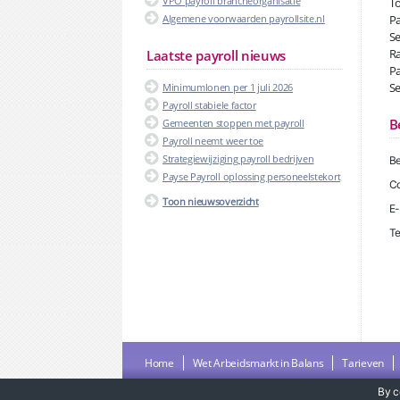
VPO payroll brancheorganisatie
To
Algemene voorwaarden payrollsite.nl
Pa
Se
Ra
Laatste payroll nieuws
Pa
Se
Minimumlonen per 1 juli 2026
Payroll stabiele factor
B
Gemeenten stoppen met payroll
Payroll neemt weer toe
Strategiewijziging payroll bedrijven
Be
Payse Payroll oplossing personeelstekort
Co
Toon nieuwsoverzicht
E-
Te
Home
Wet Arbeidsmarkt in Balans
Tarieven
By c