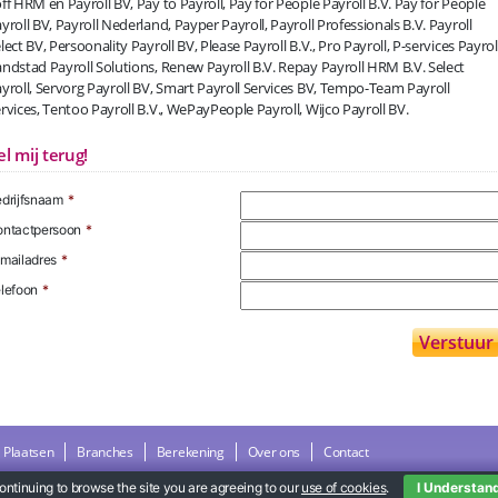
ff HRM en Payroll BV, Pay to Payroll, Pay for People Payroll B.V. Pay for People
yroll BV, Payroll Nederland, Payper Payroll, Payroll Professionals B.V. Payroll
lect BV, Persoonality Payroll BV, Please Payroll B.V., Pro Payroll, P-services Payroll
ndstad Payroll Solutions, Renew Payroll B.V. Repay Payroll HRM B.V. Select
yroll, Servorg Payroll BV, Smart Payroll Services BV, Tempo-Team Payroll
rvices, Tentoo Payroll B.V., WePayPeople Payroll, Wijco Payroll BV.
el mij terug!
drijfsnaam
*
ntactpersoon
*
mailadres
*
lefoon
*
Plaatsen
Branches
Berekening
Over ons
Contact
ontinuing to browse the site you are agreeing to our
use of cookies
.
I Understan