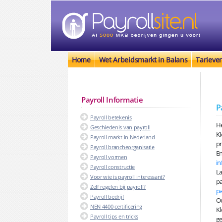
Home
Wet Arbeidsmarkt in Balans
Tarieve
Payroll Informatie
P
Payroll betekenis
He
Geschiedenis van payroll
Kl
Payroll markt in Nederland
pr
Payroll brancheorganisatie
En
Payroll vormen
in
Payroll constructie
La
Voor wie is payroll interessant?
pa
Zelf regelen bij payroll?
pa
Payroll bedrijf
Oo
NEN 4400 certificering
Kl
Payroll tips en tricks
ge