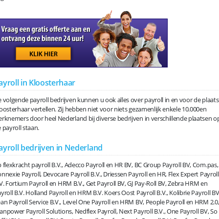
ayroll in Kloosterhaar
 volgende payroll bedrijven kunnen u ook alles over payroll in en voor de plaats
oosterhaar vertellen. Zij hebben niet voor niets gezamenlijk enkele 10.000en
rknemers door heel Nederland bij diverse bedrijven in verschillende plaatsen o
 payroll staan.
ayroll bedrijven in Nederland
 flexkracht payroll B.V., Adecco Payroll en HR BV, BC Group Payroll BV, Com.pas,
nnexie Payroll, Devocare Payroll B.V., Driessen Payroll en HR, Flex Expert Payroll
V. Fortium Payroll en HRM B.V., Get Payroll BV, GJ Pay-Roll BV, Zebra HRM en
yroll B.V. Holland Payroll en HRM B.V. Koers Oost Payroll B.V., Kolibrie Payroll BV
an Payroll Service B.V., Level One Payroll en HRM BV, People Payroll en HRM 2.0
npower Payroll Solutions, Nedflex Payroll, Next Payroll B.V., One Payroll BV, So