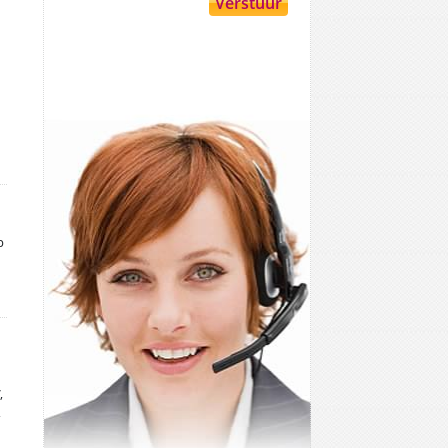
p
,
,