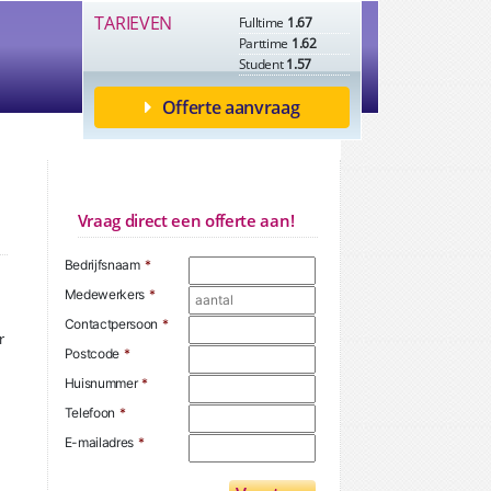
TARIEVEN
Fulltime
1.67
Parttime
1.62
Student
1.57
Offerte aanvraag
Vraag direct een offerte aan!
Bedrijfsnaam
*
Medewerkers
*
Contactpersoon
*
r
Postcode
*
Huisnummer
*
Telefoon
*
E-mailadres
*