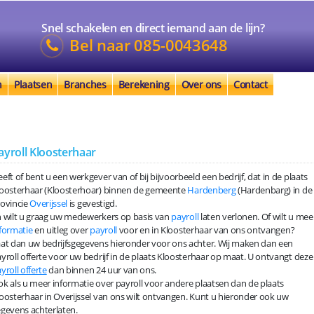
Snel schakelen en direct iemand aan de lijn?
Bel naar
085-0043648
n
Plaatsen
Branches
Berekening
Over ons
Contact
ayroll Kloosterhaar
eft of bent u een werkgever van of bij bijvoorbeeld een bedrijf, dat in de plaats
oosterhaar (Kloosterhoar) binnen de gemeente
Hardenberg
(Hardenbarg) in de
ovincie
Overijssel
is gevestigd.
 wilt u graag uw medewerkers op basis van
payroll
laten verlonen. Of wilt u mee
formatie
en uitleg over
payroll
voor en in Kloosterhaar van ons ontvangen?
at dan uw bedrijfsgegevens hieronder voor ons achter. Wij maken dan een
yroll offerte voor uw bedrijf in de plaats Kloosterhaar op maat. U ontvangt deze
yroll offerte
dan binnen 24 uur van ons.
k als u meer informatie over payroll voor andere plaatsen dan de plaats
oosterhaar in Overijssel van ons wilt ontvangen. Kunt u hieronder ook uw
gevens achterlaten.