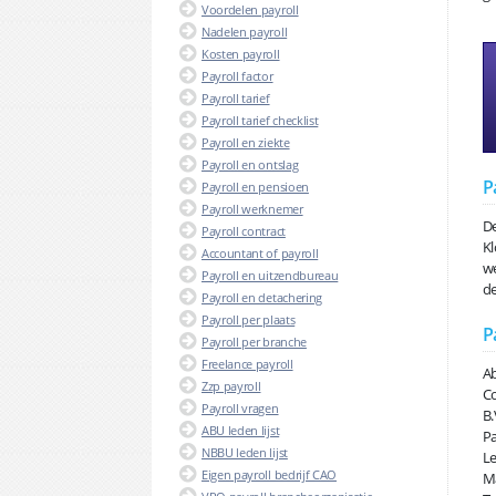
Voordelen payroll
Nadelen payroll
Kosten payroll
Payroll factor
Payroll tarief
Payroll tarief checklist
Payroll en ziekte
Payroll en ontslag
P
Payroll en pensioen
Payroll werknemer
De
Payroll contract
Kl
Accountant of payroll
we
Payroll en uitzendbureau
de
Payroll en detachering
Payroll per plaats
P
Payroll per branche
Freelance payroll
Ab
Zzp payroll
Co
Payroll vragen
B.
ABU leden lijst
Pa
NBBU leden lijst
Le
Eigen payroll bedrijf CAO
Ma