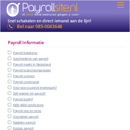
Snel schakelen en direct iemand aan de lijn?
Bel naar
085-0043648
Payroll Informatie
Payroll betekenis
Geschiedenis van payroll
Payroll markt in Nederland
Payroll brancheorganisatie
Payroll vormen
Payroll constructie
Voor wie is payroll interessant?
Zelf regelen bij payroll?
Payroll bedrijf
NEN 4400 certificering
Payroll tips en tricks
Voordelen payroll
Nadelen payroll
Kosten payroll