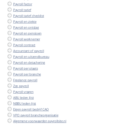
Payroll factor
Payroll tarief
Payroll tarief checklist
Payroll en ziekte
Payroll en ontslag
Payroll en pensioen
Payroll werknemer
Payroll contract
Accountant of payroll
Payroll en uitzendbureau
Payroll en detachering
Payroll per plaats
Payroll per branche
Freelance payroll
Zzp payroll
Payroll vragen
ABU leden lijst
NBBU leden lijst
Eigen payroll bedrijf CAO
VPO payroll brancheorganisatie
Algemene voorwaarden payrollsite.nl