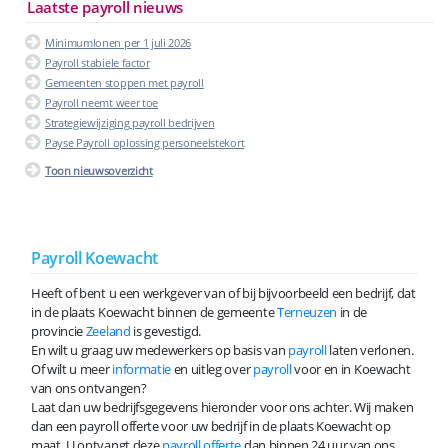
Laatste payroll nieuws
Minimumlonen per 1 juli 2026
Payroll stabiele factor
Gemeenten stoppen met payroll
Payroll neemt weer toe
Strategiewijziging payroll bedrijven
Payse Payroll oplossing personeelstekort
Toon nieuwsoverzicht
Payroll Koewacht
Heeft of bent u een werkgever van of bij bijvoorbeeld een bedrijf, dat
in de plaats Koewacht binnen de gemeente
Terneuzen
in de
provincie
Zeeland
is gevestigd.
En wilt u graag uw medewerkers op basis van
payroll
laten verlonen.
Of wilt u meer
informatie
en uitleg over
payroll
voor en in Koewacht
van ons ontvangen?
Laat dan uw bedrijfsgegevens hieronder voor ons achter. Wij maken
dan een payroll offerte voor uw bedrijf in de plaats Koewacht op
maat. U ontvangt deze
payroll offerte
dan binnen 24 uur van ons.