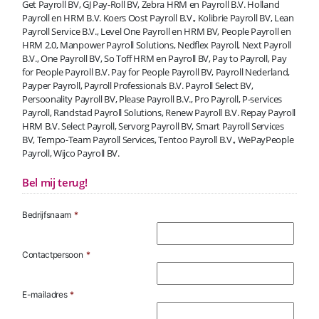
Get Payroll BV, GJ Pay-Roll BV, Zebra HRM en Payroll B.V. Holland
Payroll en HRM B.V. Koers Oost Payroll B.V., Kolibrie Payroll BV, Lean
Payroll Service B.V., Level One Payroll en HRM BV, People Payroll en
HRM 2.0, Manpower Payroll Solutions, Nedflex Payroll, Next Payroll
B.V., One Payroll BV, So Toff HRM en Payroll BV, Pay to Payroll, Pay
for People Payroll B.V. Pay for People Payroll BV, Payroll Nederland,
Payper Payroll, Payroll Professionals B.V. Payroll Select BV,
Persoonality Payroll BV, Please Payroll B.V., Pro Payroll, P-services
Payroll, Randstad Payroll Solutions, Renew Payroll B.V. Repay Payroll
HRM B.V. Select Payroll, Servorg Payroll BV, Smart Payroll Services
BV, Tempo-Team Payroll Services, Tentoo Payroll B.V., WePayPeople
Payroll, Wijco Payroll BV.
Bel mij terug!
Bedrijfsnaam
*
Contactpersoon
*
E-mailadres
*