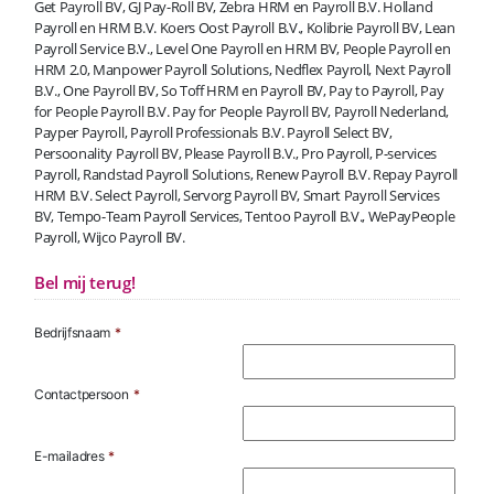
Get Payroll BV, GJ Pay-Roll BV, Zebra HRM en Payroll B.V. Holland
Payroll en HRM B.V. Koers Oost Payroll B.V., Kolibrie Payroll BV, Lean
Payroll Service B.V., Level One Payroll en HRM BV, People Payroll en
HRM 2.0, Manpower Payroll Solutions, Nedflex Payroll, Next Payroll
B.V., One Payroll BV, So Toff HRM en Payroll BV, Pay to Payroll, Pay
for People Payroll B.V. Pay for People Payroll BV, Payroll Nederland,
Payper Payroll, Payroll Professionals B.V. Payroll Select BV,
Persoonality Payroll BV, Please Payroll B.V., Pro Payroll, P-services
Payroll, Randstad Payroll Solutions, Renew Payroll B.V. Repay Payroll
HRM B.V. Select Payroll, Servorg Payroll BV, Smart Payroll Services
BV, Tempo-Team Payroll Services, Tentoo Payroll B.V., WePayPeople
Payroll, Wijco Payroll BV.
Bel mij terug!
Bedrijfsnaam
*
Contactpersoon
*
E-mailadres
*