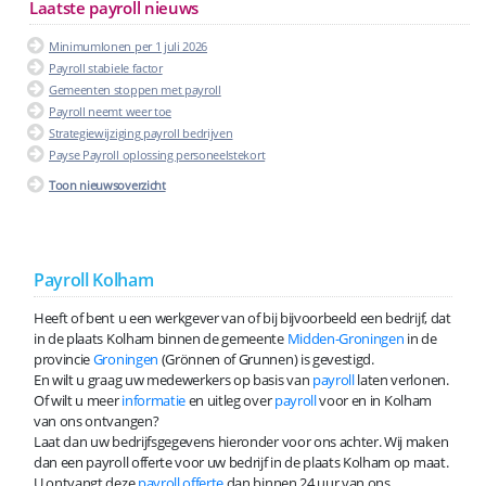
Laatste payroll nieuws
Minimumlonen per 1 juli 2026
Payroll stabiele factor
Gemeenten stoppen met payroll
Payroll neemt weer toe
Strategiewijziging payroll bedrijven
Payse Payroll oplossing personeelstekort
Toon nieuwsoverzicht
Payroll Kolham
Heeft of bent u een werkgever van of bij bijvoorbeeld een bedrijf, dat
in de plaats Kolham binnen de gemeente
Midden-Groningen
in de
provincie
Groningen
(Grönnen of Grunnen) is gevestigd.
En wilt u graag uw medewerkers op basis van
payroll
laten verlonen.
Of wilt u meer
informatie
en uitleg over
payroll
voor en in Kolham
van ons ontvangen?
Laat dan uw bedrijfsgegevens hieronder voor ons achter. Wij maken
dan een payroll offerte voor uw bedrijf in de plaats Kolham op maat.
U ontvangt deze
payroll offerte
dan binnen 24 uur van ons.