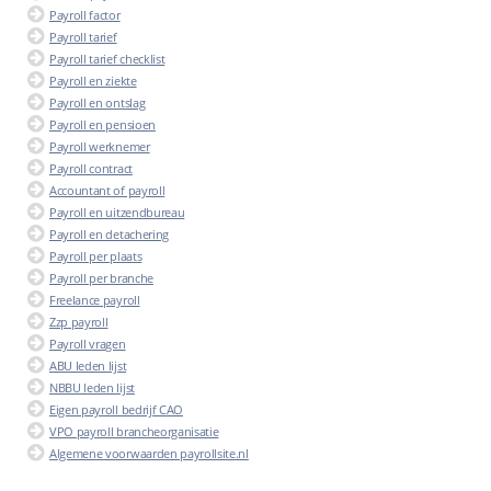
Payroll factor
Payroll tarief
Payroll tarief checklist
Payroll en ziekte
Payroll en ontslag
Payroll en pensioen
Payroll werknemer
Payroll contract
Accountant of payroll
Payroll en uitzendbureau
Payroll en detachering
Payroll per plaats
Payroll per branche
Freelance payroll
Zzp payroll
Payroll vragen
ABU leden lijst
NBBU leden lijst
Eigen payroll bedrijf CAO
VPO payroll brancheorganisatie
Algemene voorwaarden payrollsite.nl