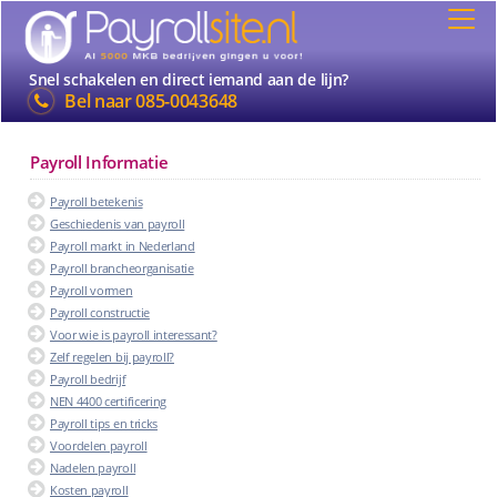
Snel schakelen en direct iemand aan de lijn?
Bel naar
085-0043648
Payroll Informatie
Payroll betekenis
Geschiedenis van payroll
Payroll markt in Nederland
Payroll brancheorganisatie
Payroll vormen
Payroll constructie
Voor wie is payroll interessant?
Zelf regelen bij payroll?
Payroll bedrijf
NEN 4400 certificering
Payroll tips en tricks
Voordelen payroll
Nadelen payroll
Kosten payroll