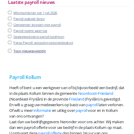
Laatste payroll nieuws
Minimumlonen per 1 juli 2026
Payroll stabiele factor
Gemeenten stoppen met payroll
Payroll neemt weer toe
Strategiewijziging payroll bedrijven
Payse Payroll oplossing personeelstekort
Toon nieuwsoverzicht
Payroll Kollum
Heeft of bent u een werkgever van of bij bijvoorbeeld een bedrijf, dat
in de plaats Kollum binnen de gemeente
Noordoost-Friesland
(Noardeast-Fryslân) in de provincie
Friesland
(Fryslân) is gevestigd.
En wilt u graag uw medewerkers op basis van
payroll
laten verlonen.
Of wilt u meer
informatie
en uitleg over
payroll
voor en in Kollum
van ons ontvangen?
Laat dan uw bedrijfsgegevens hieronder voor ons achter. Wij maken
dan een payroll offerte voor uw bedrijf in de plaats Kollum op maat.
U ontvangt deze
payroll offerte
dan binnen 24 uur van ons.