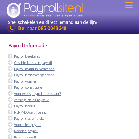
Snel schakelen en direct iemand aan de lijn?
Bel naar
085-0043648
Payroll Informatie
Payroll betekenis
Geschiedenis van payroll
Payroll markt in Nederland
Payroll brancheorganisatie
Payroll vormen
Payroll constructie
Voor wie is payroll interessant?
Zelf regelen bij payroll?
Payroll bedrijf
NEN 4400 certificering
Payroll tips en tricks
Voordelen payroll
Nadelen payroll
Kosten payroll