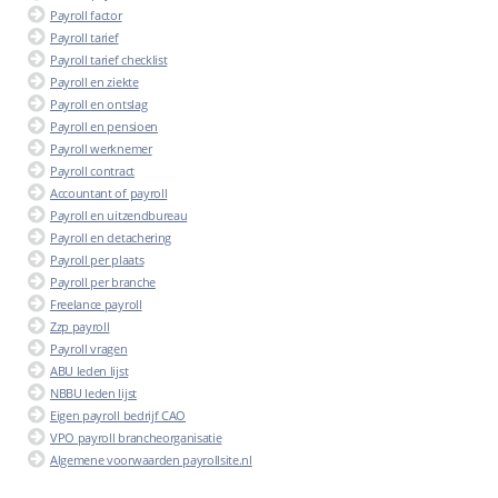
Payroll factor
Payroll tarief
Payroll tarief checklist
Payroll en ziekte
Payroll en ontslag
Payroll en pensioen
Payroll werknemer
Payroll contract
Accountant of payroll
Payroll en uitzendbureau
Payroll en detachering
Payroll per plaats
Payroll per branche
Freelance payroll
Zzp payroll
Payroll vragen
ABU leden lijst
NBBU leden lijst
Eigen payroll bedrijf CAO
VPO payroll brancheorganisatie
Algemene voorwaarden payrollsite.nl