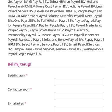
Get Payroll BV, GJ Pay-Roll BV, Zebra HRM en Payroll B.V. Holland
Payroll en HRM B.V. Koers Oost Payroll B.V., Kolibrie Payroll BV, Lean
Payroll Service B.V., Level One Payroll en HRM BV, People Payroll en
HRM 2.0, Manpower Payroll Solutions, Nedflex Payroll, Next Payroll
B.V., One Payroll BV, So Toff HRM en Payroll BV, Pay to Payroll, Pay
for People Payroll B.V. Pay for People Payroll BV, Payroll Nederland,
Payper Payroll, Payroll Professionals B.V. Payroll Select BV,
Persoonality Payroll BV, Please Payroll B.V., Pro Payroll, P-services
Payroll, Randstad Payroll Solutions, Renew Payroll B.V. Repay Payroll
HRM B.V. Select Payroll, Servorg Payroll BV, Smart Payroll Services
BV, Tempo-Team Payroll Services, Tentoo Payroll B.V., WePayPeople
Payroll, Wijco Payroll BV.
Bel mij terug!
Bedrijfsnaam
*
Contactpersoon
*
E-mailadres
*